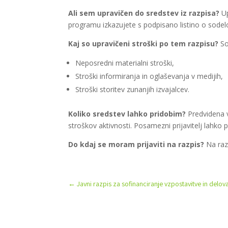
Ali sem upravičen do sredstev iz razpisa?
Up
programu izkazujete s podpisano listino o sodel
Kaj so upravičeni stroški po tem razpisu?
So
Neposredni materialni stroški,
Stroški informiranja in oglaševanja v medijih,
Stroški storitev zunanjih izvajalcev.
Koliko sredstev lahko pridobim?
Predvidena v
stroškov aktivnosti. Posamezni prijavitelj lahk
Do kdaj se moram prijaviti na razpis?
Na razp
←
Javni razpis za sofinanciranje vzpostavitve in delo