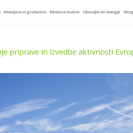
m
Kmetijstvo in gozdarstvo
Ribolov in lovstvo
Obnovljivi viri energije
Vinog
anje priprave in izvedbe aktivnosti Ev