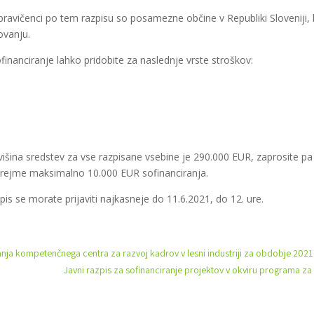
ravičenci po tem razpisu so posamezne občine v Republiki Sloveniji,
ovanju.
financiranje lahko pridobite za naslednje vrste stroškov:
išina sredstev za vse razpisane vsebine je 290.000 EUR, zaprosite pa
o prejme maksimalno 10.000 EUR sofinanciranja.
is se morate prijaviti najkasneje do 11.6.2021, do 12. ure.
vanja kompetenčnega centra za razvoj kadrov v lesni industriji za obdobje 2021
Javni razpis za sofinanciranje projektov v okviru programa z