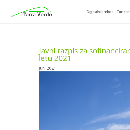
Digitalni prehod
Turize
Javni razpis za sofinancir
letu 2021
Jun. 2021