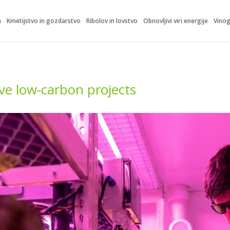
m
Kmetijstvo in gozdarstvo
Ribolov in lovstvo
Obnovljivi viri energije
Vinog
ive low-carbon projects