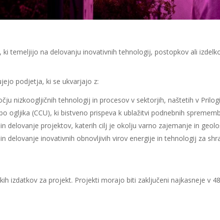
, ki temeljijo na delovanju inovativnih tehnologij, postopkov ali izdel
ejo podjetja, ki se ukvarjajo z:
ju nizkoogljičnih tehnologij in procesov v sektorjih, naštetih v Prilogi
o ogljika (CCU), ki bistveno prispeva k ublažitvi podnebnih sprememb
n delovanje projektov, katerih cilj je okolju varno zajemanje in geol
 delovanje inovativnih obnovljivih virov energije in tehnologij za shr
kih izdatkov za projekt. Projekti morajo biti zaključeni najkasneje v