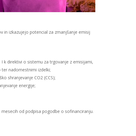
kov in izkazujejo potencial za zmanjšanje emisij
 I k direktivi o sistemu za trgovanje z emisijami,
 ter nadomestnimi izdelki;
oško shranjevanje CO2 (CCS);
anjevanje energije;
 48 mesecih od podpisa pogodbe o sofinanciranju.