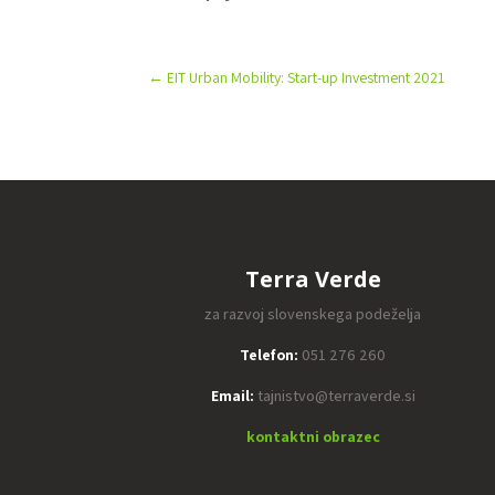
←
EIT Urban Mobility: Start-up Investment 2021
Terra Verde
za razvoj slovenskega podeželja
Telefon:
051 276 260
Email:
tajnistvo@terraverde.si
kontaktni obrazec