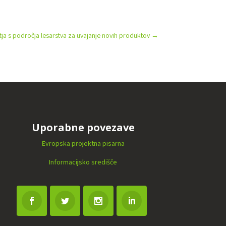
ja s področja lesarstva za uvajanje novih produktov
→
Uporabne povezave
Evropska projektna pisarna
Informacijsko središče