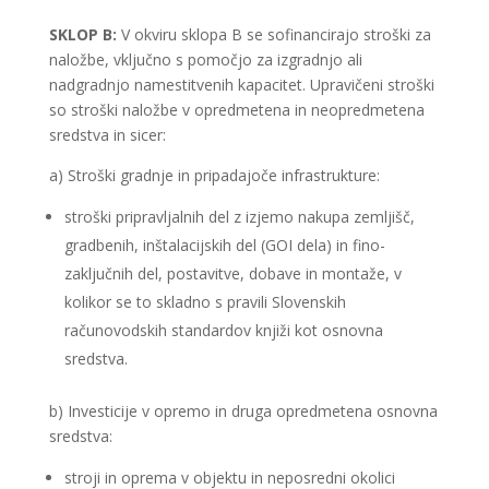
SKLOP B:
V okviru sklopa B se sofinancirajo stroški za
naložbe, vključno s pomočjo za izgradnjo ali
nadgradnjo namestitvenih kapacitet. Upravičeni stroški
so stroški naložbe v opredmetena in neopredmetena
sredstva in sicer:
a) Stroški gradnje in pripadajoče infrastrukture:
stroški pripravljalnih del z izjemo nakupa zemljišč,
gradbenih, inštalacijskih del (GOI dela) in fino-
zaključnih del, postavitve, dobave in montaže, v
kolikor se to skladno s pravili Slovenskih
računovodskih standardov knjiži kot osnovna
sredstva.
b) Investicije v opremo in druga opredmetena osnovna
sredstva:
stroji in oprema v objektu in neposredni okolici