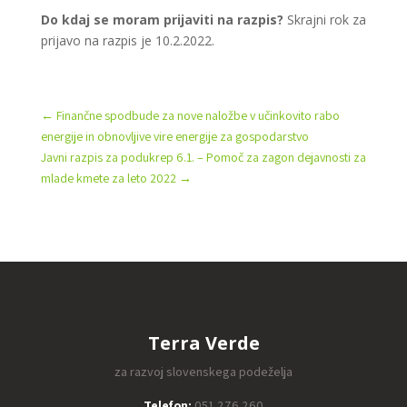
Do kdaj se moram prijaviti na razpis?
Skrajni rok za
prijavo na razpis je 10.2.2022.
←
Finančne spodbude za nove naložbe v učinkovito rabo
energije in obnovljive vire energije za gospodarstvo
Javni razpis za podukrep 6.1. – Pomoč za zagon dejavnosti za
mlade kmete za leto 2022
→
Terra Verde
za razvoj slovenskega podeželja
Telefon:
051 276 260