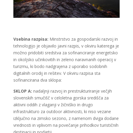
Vsebina razpisa:
Minstrstvo za gospodarski razvoj in
tehnologijo je objavilo javni razpis, v okviru katerega je
možno pridobiti sredstva za sofinanciranje energetsko
in okoljsko učinkovitih in zeleno naravnanih operacij v
turizmu, ki bodo nadgrajena z uporabo sodobnih
digitalnih orodij in rešitev. V okviru razpisa sta
sofinancirana dva sklopa:
SKLOP A:
nadaljnji razvoj in prestrukturiranje večjih
slovenskih smučišč v celoletna gorska središča za
aktivni oddih z vlaganji v žičniško in drugo
infrastrukturo za outdoor aktivnosti, ki niso vezane
izključno na zimsko sezono, z namenom dviga dodane
vrednosti in vplivom na povečanje prihodkov turističnih
destinacij in podjetij.