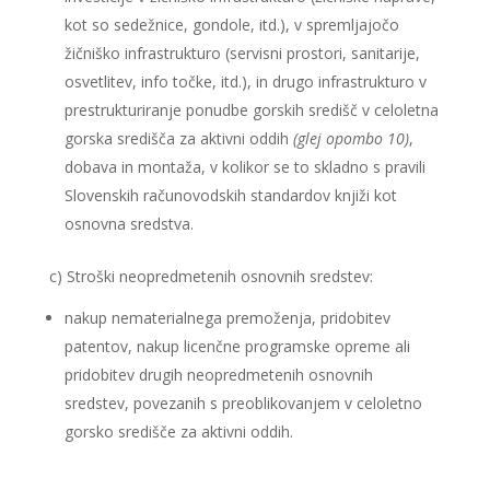
kot so sedežnice, gondole, itd.), v spremljajočo
žičniško infrastrukturo (servisni prostori, sanitarije,
osvetlitev, info točke, itd.), in drugo infrastrukturo v
prestrukturiranje ponudbe gorskih središč v celoletna
gorska središča za aktivni oddih
(glej opombo 10)
,
dobava in montaža, v kolikor se to skladno s pravili
Slovenskih računovodskih standardov knjiži kot
osnovna sredstva.
c) Stroški neopredmetenih osnovnih sredstev:
nakup nematerialnega premoženja, pridobitev
patentov, nakup licenčne programske opreme ali
pridobitev drugih neopredmetenih osnovnih
sredstev, povezanih s preoblikovanjem v celoletno
gorsko središče za aktivni oddih.