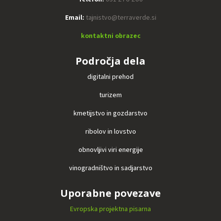
Email:
tajnistvo@terraverde.si
kontaktni obrazec
Področja dela
digitalni prehod
turizem
kmetijstvo in gozdarstvo
ribolov in lovstvo
obnovljivi viri energije
vinogradništvo in sadjarstvo
Uporabne povezave
Evropska projektna pisarna