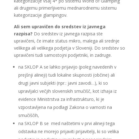
kategorizacije vsaj 4* po sistemu World of Glamping
ali drugemu primerljivemu mednarodnemu sistemu
kategorizacije glampingov.
Ali sem upravičen do sredstev iz javnega
razpisa?
Do sredstev iz javnega razpisa ste
upravičeni, če imate status mikro, malega ali srednje
velikega ali velikega podjetja v Sloveniji. Do sredstev so
upravičeni tudi samostojni podjetniki, in zadruge.
na SKLOP A se lahko prijavijo (poleg navedenih v
prejšnji alineji) tudi lokalne skupnosti (občine) ali
drugi javni subjekti (npr.: javni zavodi…), ki so
upravljalci večjih slovenskih smučišč, kot izhaja iz
evidence Ministrstva za infrastrukturo, ki je
vzpostavljena na podlagi Zakona o varnosti na
smučiščih,
na SKLOP B se med naštetimi v prvi alineji tega
odstavka ne morejo prijaviti prijavitelji, ki so velika