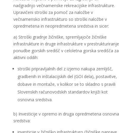
nadgradnjo večnamenske rekreacijske infrastrukture.
Upravičeni stroški za pomoč za naložbe v
večnamensko infrastrukturo so stroški naložbe v
opredmetena in neopredmetena sredstva in sicer:
a) Stroški gradnje žičniške, spremljajoče žičniške
infrastrukture in druge infrastrukture v prestrukturiranje
ponudbe gorskih središč v celoletna gorska središča za
aktivni oddih:
stroški pripravljalnih del z izjemo nakupa zemljišč,
gradbenih in inštalacijskih del (GOI dela), postavitve,
dobave in montaže, v kolikor se to skladno s pravili
Slovenskih računovodskih standardov knjiži kot
osnovna sredstva.
b) Investicije v opremo in druga opredmetena osnovna
sredstva:
investicije v žičniško infrastrukturo (žičniške naprave,