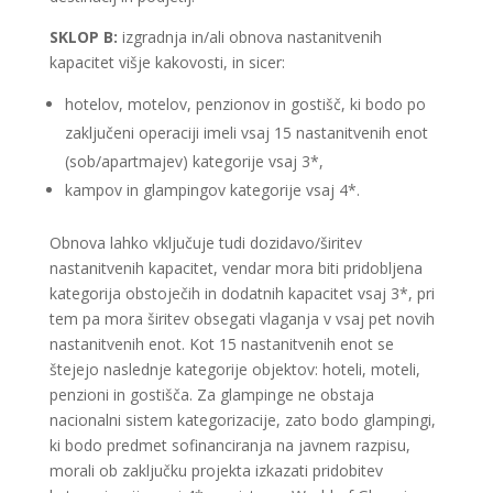
SKLOP B:
izgradnja in/ali obnova nastanitvenih
kapacitet višje kakovosti, in sicer:
hotelov, motelov, penzionov in gostišč, ki bodo po
zaključeni operaciji imeli vsaj 15 nastanitvenih enot
(sob/apartmajev) kategorije vsaj 3*,
kampov in glampingov kategorije vsaj 4*.
Obnova lahko vključuje tudi dozidavo/širitev
nastanitvenih kapacitet, vendar mora biti pridobljena
kategorija obstoječih in dodatnih kapacitet vsaj 3*, pri
tem pa mora širitev obsegati vlaganja v vsaj pet novih
nastanitvenih enot. Kot 15 nastanitvenih enot se
štejejo naslednje kategorije objektov: hoteli, moteli,
penzioni in gostišča. Za glampinge ne obstaja
nacionalni sistem kategorizacije, zato bodo glampingi,
ki bodo predmet sofinanciranja na javnem razpisu,
morali ob zaključku projekta izkazati pridobitev