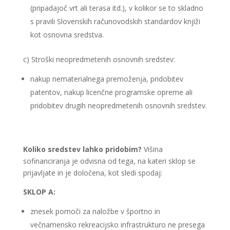
(pripadajoč vrt ali terasa itd.), v kolikor se to skladno
s pravili Slovenskih računovodskih standardov knjiži
kot osnovna sredstva.
c) Stroški neopredmetenih osnovnih sredstev:
nakup nematerialnega premoženja, pridobitev
patentov, nakup licenčne programske opreme ali
pridobitev drugih neopredmetenih osnovnih sredstev.
Koliko sredstev lahko pridobim?
Višina
sofinanciranja je odvisna od tega, na kateri sklop se
prijavljate in je določena, kot sledi spodaj:
SKLOP A:
znesek pomoči za naložbe v športno in
večnamensko rekreacijsko infrastrukturo ne presega