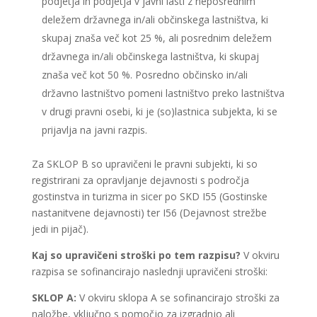
podjetja in podjetja v javni lasti z neposrednim
deležem državnega in/ali občinskega lastništva, ki
skupaj znaša več kot 25 %, ali posrednim deležem
državnega in/ali občinskega lastništva, ki skupaj
znaša več kot 50 %. Posredno občinsko in/ali
državno lastništvo pomeni lastništvo preko lastništva
v drugi pravni osebi, ki je (so)lastnica subjekta, ki se
prijavlja na javni razpis.
Za SKLOP B so upravičeni le pravni subjekti, ki so
registrirani za opravljanje dejavnosti s področja
gostinstva in turizma in sicer po SKD I55 (Gostinske
nastanitvene dejavnosti) ter I56 (Dejavnost strežbe
jedi in pijač).
Kaj so upravičeni stroški po tem razpisu?
V okviru
razpisa se sofinancirajo naslednji upravičeni stroški:
SKLOP A:
V okviru sklopa A se sofinancirajo stroški za
naložbe, vključno s pomočjo za izgradnjo ali