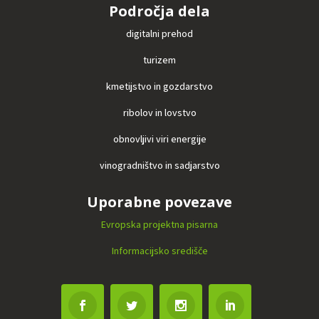
Področja dela
digitalni prehod
turizem
kmetijstvo in gozdarstvo
ribolov in lovstvo
obnovljivi viri energije
vinogradništvo in sadjarstvo
Uporabne povezave
Evropska projektna pisarna
Informacijsko središče