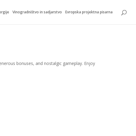
ergije
Vinogradništvo in sadjarstvo
Evropska projektna pisarna
 generous bonuses, and nostalgic gameplay. Enjoy