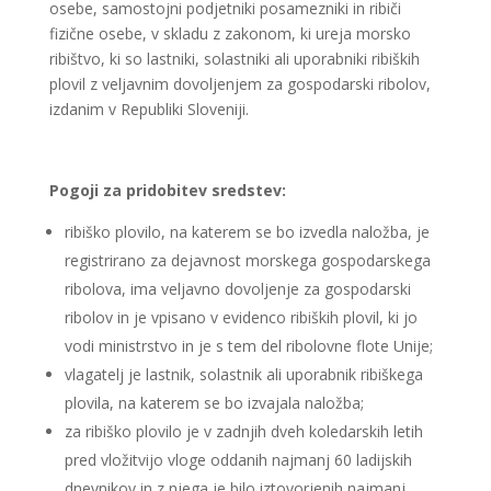
osebe, samostojni podjetniki posamezniki in ribiči
fizične osebe, v skladu z zakonom, ki ureja morsko
ribištvo, ki so lastniki, solastniki ali uporabniki ribiških
plovil z veljavnim dovoljenjem za gospodarski ribolov,
izdanim v Republiki Sloveniji.
Pogoji za pridobitev sredstev:
ribiško plovilo, na katerem se bo izvedla naložba, je
registrirano za dejavnost morskega gospodarskega
ribolova, ima veljavno dovoljenje za gospodarski
ribolov in je vpisano v evidenco ribiških plovil, ki jo
vodi ministrstvo in je s tem del ribolovne flote Unije;
vlagatelj je lastnik, solastnik ali uporabnik ribiškega
plovila, na katerem se bo izvajala naložba;
za ribiško plovilo je v zadnjih dveh koledarskih letih
pred vložitvijo vloge oddanih najmanj 60 ladijskih
dnevnikov in z njega je bilo iztovorjenih najmanj