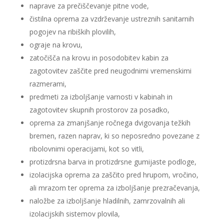
naprave za prečiščevanje pitne vode,
čistilna oprema za vzdrževanje ustreznih sanitarnih
pogojev na ribiških plovilih,
ograje na krovu,
zatočišča na krovu in posodobitev kabin za
zagotovitev zaščite pred neugodnimi vremenskimi
razmerami,
predmeti za izboljšanje varnosti v kabinah in
zagotovitev skupnih prostorov za posadko,
oprema za zmanjšanje ročnega dvigovanja težkih
bremen, razen naprav, ki so neposredno povezane z
ribolovnimi operacijami, kot so vitli,
protizdrsna barva in protizdrsne gumijaste podloge,
izolacijska oprema za zaščito pred hrupom, vročino,
ali mrazom ter oprema za izboljšanje prezračevanja,
naložbe za izboljšanje hladilnih, zamrzovalnih ali
izolacijskih sistemov plovila,