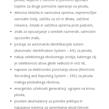
toplote za druge pomožne operacije na plovilu,
delovna oblačila in varnostna oprema, nepremočljivi
varovalni čevlji, zaščita za oči in dihala, zaščitne
rokavice, čelade in zaščitna oprema proti padcem,
znaki za opozarjanje v izrednih razmerah, varnostni
opozorilni znaki,
postaje za avtomatski identifikacijski sistem
(Automatic Identification System – AIS) za plovila,
nakup selektivnega ribolovnega orodja, katerega cilj
je selektivnost ulova glede velikosti in vrst rib,
naprave za elektronsko poročanje ulova (Electronic
Recording and Reporting System – ERS) za plovila
malega priobalnega ribolova,
energetsko učinkoviti generatorji, vgrajeni na krovu
plovila,
posebni akumulatorji za potrebe priklopa in
napajanja sistema za spremljanje plovil (Vessel