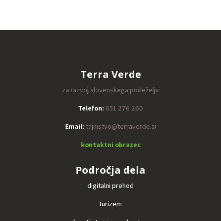
Terra Verde
za razvoj slovenskega podeželja
Telefon:
051 276 260
Email:
tajnistvo@terraverde.si
kontaktni obrazec
Področja dela
digitalni prehod
turizem