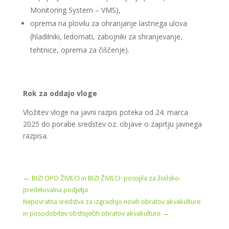
Monitoring System – VMS),
oprema na plovilu za ohranjanje lastnega ulova
(hladilniki, ledomati, zabojniki za shranjevanje,
tehtnice, oprema za čiščenje).
Rok za oddajo vloge
Vložitev vloge na javni razpis poteka od 24. marca
2025 do porabe sredstev oz. objave o zaprtju javnega
razpisa.
←
BIZI OPO ŽIVILCI in BIZI ŽIVILCI- posojila za živilsko-
predelovalna podjetja
Nepovratna sredstva za izgradnjo novih obratov akvakulture
in posodobitev obstoječih obratov akvakulture
→