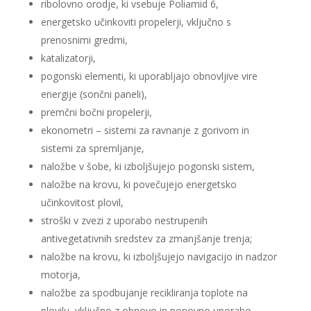
ribolovno orodje, ki vsebuje Poliamid 6,
energetsko učinkoviti propelerji, vključno s
prenosnimi gredmi,
katalizatorji,
pogonski elementi, ki uporabljajo obnovljive vire
energije (sončni paneli),
premčni bočni propelerji,
ekonometri – sistemi za ravnanje z gorivom in
sistemi za spremljanje,
naložbe v šobe, ki izboljšujejo pogonski sistem,
naložbe na krovu, ki povečujejo energetsko
učinkovitost plovil,
stroški v zvezi z uporabo nestrupenih
antivegetativnih sredstev za zmanjšanje trenja;
naložbe na krovu, ki izboljšujejo navigacijo in nadzor
motorja,
naložbe za spodbujanje recikliranja toplote na
plovilu, vključno z obnovo in ponovno uporabo