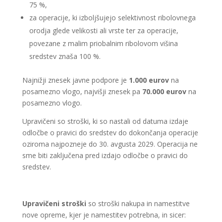
75 %,
za operacije, ki izboljšujejo selektivnost ribolovnega
orodja glede velikosti ali vrste ter za operacije,
povezane z malim priobalnim ribolovom višina
sredstev znaša 100 %.
Najnižji znesek javne podpore je
1.000 eurov
na
posamezno vlogo, najvišji znesek pa
70.000 eurov
na
posamezno vlogo.
Upravičeni so stroški, ki so nastali od datuma izdaje
odločbe o pravici do sredstev do dokončanja operacije
oziroma najpozneje do 30. avgusta 2029. Operacija ne
sme biti zaključena pred izdajo odločbe o pravici do
sredstev.
Upravičeni stroški
so stroški nakupa in namestitve
nove opreme, kjer je namestitev potrebna, in sicer: