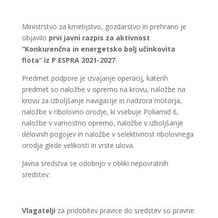
Ministrstvo za kmetijstvo, gozdarstvo in prehrano je
objavilo
prvi javni razpis za aktivnost
”Konkurenčna in energetsko bolj učinkovita
flota” iz P ESPRA 2021-2027
.
Predmet podpore je izvajanje operacij, katerih
predmet so naložbe v opremo na krovu, naložbe na
krovu za izboljšanje navigacije in nadzora motorja,
naložbe v ribolovno orodje, ki vsebuje Poliamid 6,
naložbe v varnostno opremo, naložbe v izboljšanje
delovnih pogojev in naložbe v selektivnost ribolovnega
orodja glede velikosti in vrste ulova.
Javna sredstva se odobrijo v obliki nepovratnih
sredstev.
Vlagatelji
za pridobitev pravice do sredstev so pravne