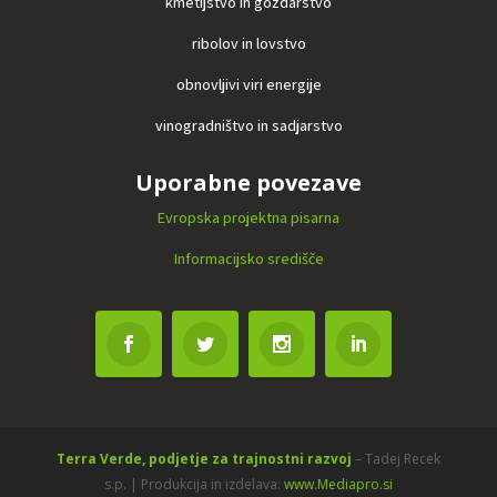
kmetijstvo in gozdarstvo
ribolov in lovstvo
obnovljivi viri energije
vinogradništvo in sadjarstvo
Uporabne povezave
Evropska projektna pisarna
Informacijsko središče
Terra Verde, podjetje za trajnostni razvoj
– Tadej Recek
s.p. | Produkcija in izdelava:
www.Mediapro.si