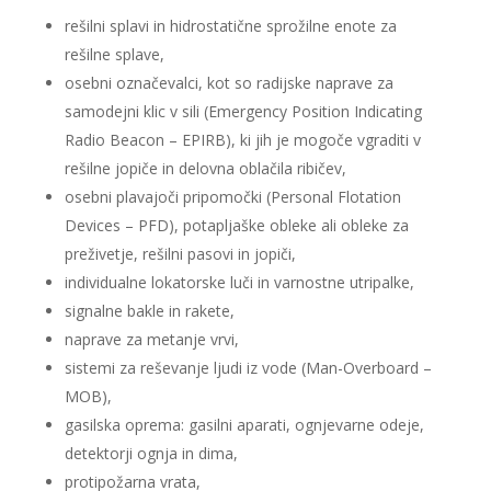
rešilni splavi in hidrostatične sprožilne enote za
rešilne splave,
osebni označevalci, kot so radijske naprave za
samodejni klic v sili (Emergency Position Indicating
Radio Beacon – EPIRB), ki jih je mogoče vgraditi v
rešilne jopiče in delovna oblačila ribičev,
osebni plavajoči pripomočki (Personal Flotation
Devices – PFD), potapljaške obleke ali obleke za
preživetje, rešilni pasovi in jopiči,
individualne lokatorske luči in varnostne utripalke,
signalne bakle in rakete,
naprave za metanje vrvi,
sistemi za reševanje ljudi iz vode (Man-Overboard –
MOB),
gasilska oprema: gasilni aparati, ognjevarne odeje,
detektorji ognja in dima,
protipožarna vrata,