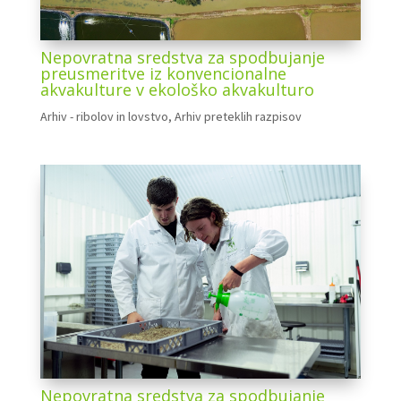
Nepovratna sredstva za spodbujanje
preusmeritve iz konvencionalne
akvakulture v ekološko akvakulturo
Arhiv - ribolov in lovstvo
,
Arhiv preteklih razpisov
Nepovratna sredstva za spodbujanje