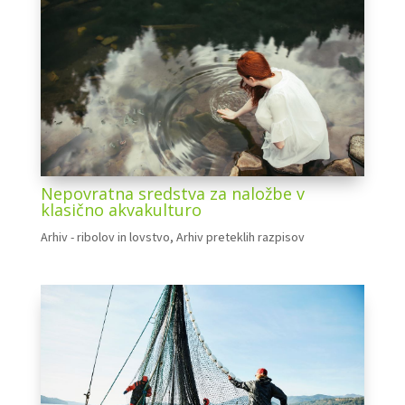
Nepovratna sredstva za naložbe v
klasično akvakulturo
Arhiv - ribolov in lovstvo
,
Arhiv preteklih razpisov