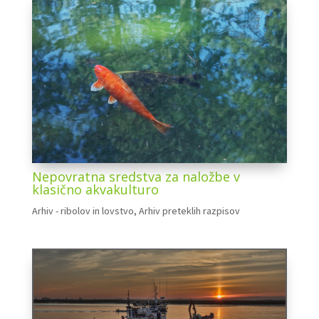
Nepovratna sredstva za naložbe v
klasično akvakulturo
Arhiv - ribolov in lovstvo
,
Arhiv preteklih razpisov