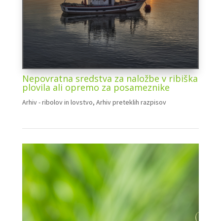
Nepovratna sredstva za naložbe v ribiška
plovila ali opremo za posameznike
Arhiv - ribolov in lovstvo
,
Arhiv preteklih razpisov