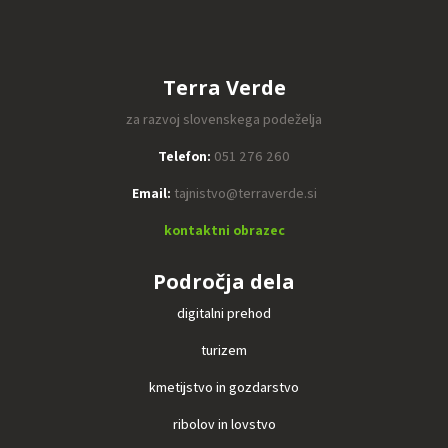
Terra Verde
za razvoj slovenskega podeželja
Telefon:
051 276 260
Email:
tajnistvo@terraverde.si
kontaktni obrazec
Področja dela
digitalni prehod
turizem
kmetijstvo in gozdarstvo
ribolov in lovstvo