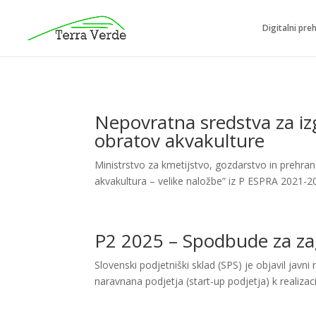
Digitalni pre
Nepovratna sredstva za iz
obratov akvakulture
Ministrstvo za kmetijstvo, gozdarstvo in prehrano
akvakultura – velike naložbe” iz P ESPRA 2021-2
P2 2025 – Spodbude za zag
Slovenski podjetniški sklad (SPS) je objavil jav
naravnana podjetja (start-up podjetja) k realizacij