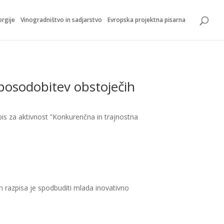
ergije
Vinogradništvo in sadjarstvo
Evropska projektna pisarna
 posodobitev obstoječih
zpis za aktivnost ”Konkurenčna in trajnostna
en razpisa je spodbuditi mlada inovativno