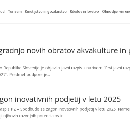
hod
Turizem
Kmetijstvo in gozdarstvo
Ribolov in lovstvo
Obnovljivi viri en
gradnjo novih obratov akvakulture in
 Republike Slovenije je objavilo javni razpis z nazivom “Prvi javni ra
027″. Predmet podpore je...
on inovativnih podjetij v letu 2025
ni razpis P2 – Spodbude za zagon inovativnih podjetij v letu 2025. Nam
i njihovih razvojnih potencialov in...