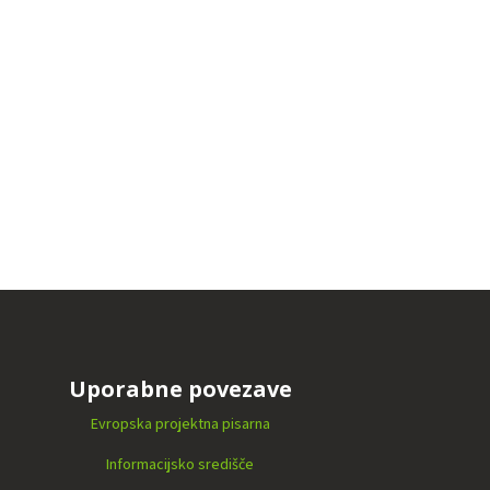
Uporabne povezave
Evropska projektna pisarna
Informacijsko središče