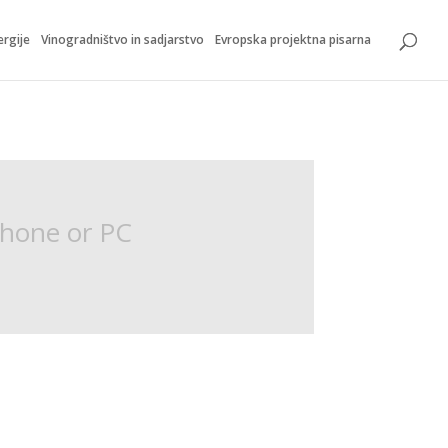
ergije
Vinogradništvo in sadjarstvo
Evropska projektna pisarna
Phone or PC