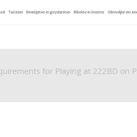
hod
Turizem
Kmetijstvo in gozdarstvo
Ribolov in lovstvo
Obnovljivi viri en
uirements for Playing at 222BD on 