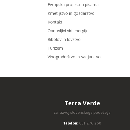
Evropska projektna pisarna
Kmetijstvo in gozdarstvo
Kontakt
Obnovljivi viri energije
Ribolov in lovstvo
Turizem
Vinogradništvo in sadjarstvo
Terra Verde
za razvoj slovenskega podeželja
Telefon:
051 276 260