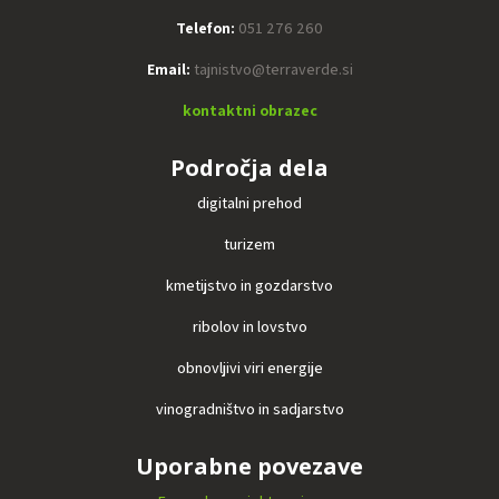
Telefon:
051 276 260
Email:
tajnistvo@terraverde.si
kontaktni obrazec
Področja dela
digitalni prehod
turizem
kmetijstvo in gozdarstvo
ribolov in lovstvo
obnovljivi viri energije
vinogradništvo in sadjarstvo
Uporabne povezave