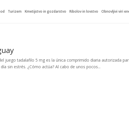
hod
Turizem
Kmetijstvo in gozdarstvo
Ribolov in lovstvo
Obnovljivi viri en
guay
a del juego tadalafilo 5 mg es la única comprimido diaria autorizada 
 día sin estrés. ¿Cómo actúa? Al cabo de unos pocos...