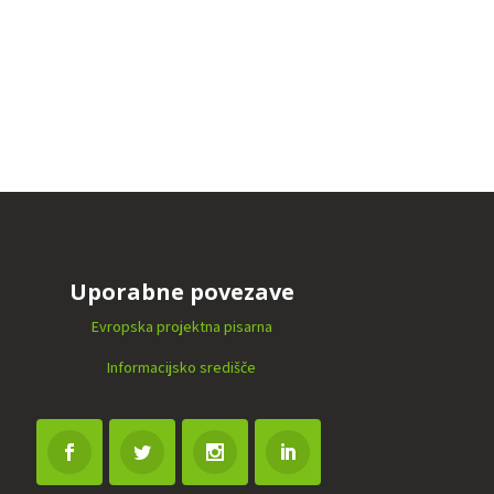
Uporabne povezave
Evropska projektna pisarna
Informacijsko središče