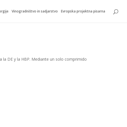
ergije
Vinogradništvo in sadjarstvo
Evropska projektna pisarna
para la DE y la HBP. Mediante un solo comprimido