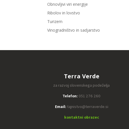
Obnovljivi viri energije
Ribolov in lovstvo
Turizem
Vinogradništvo in sadjarstvo
Terra Verde
za razvoj slovenskega podeželja
Telefon:
051 276 260
Email:
tajnistvo@terraverde.si
kontaktni obrazec