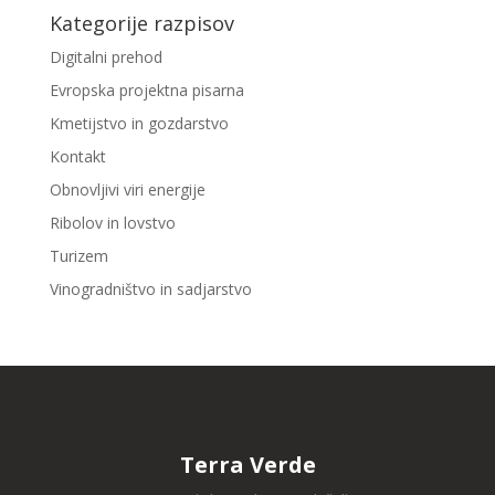
Kategorije razpisov
Digitalni prehod
Evropska projektna pisarna
Kmetijstvo in gozdarstvo
Kontakt
Obnovljivi viri energije
Ribolov in lovstvo
Turizem
Vinogradništvo in sadjarstvo
Terra Verde