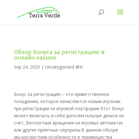
Обзор бонуса за регистрацию в
онлайн казино
Sep 24, 2025
|
Uncategorized @sl
Бонус за регистрацию – это приветственное
поощрение, которое начисляется новым игрокам
при регистрации на игровой платформе.Этот бонус
может включать в себя дополнительные деньги на
счет, бесплатные вращения на игровых автоматах
или другие приятные сюрпризы.В данном обзоре
мы рассмотрим особенности и преимущества