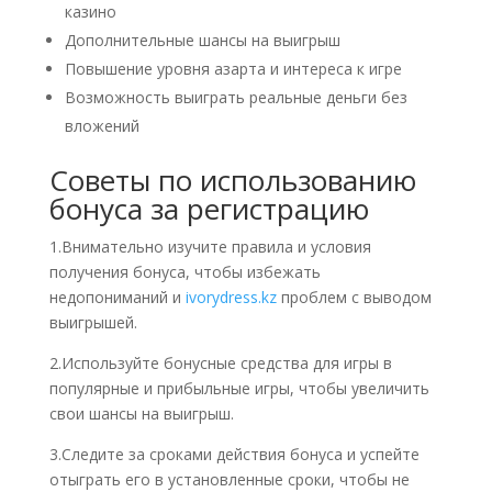
казино
Дополнительные шансы на выигрыш
Повышение уровня азарта и интереса к игре
Возможность выиграть реальные деньги без
вложений
Советы по использованию
бонуса за регистрацию
1.Внимательно изучите правила и условия
получения бонуса, чтобы избежать
недопониманий и
ivorydress.kz
проблем с выводом
выигрышей.
2.Используйте бонусные средства для игры в
популярные и прибыльные игры, чтобы увеличить
свои шансы на выигрыш.
3.Следите за сроками действия бонуса и успейте
отыграть его в установленные сроки, чтобы не