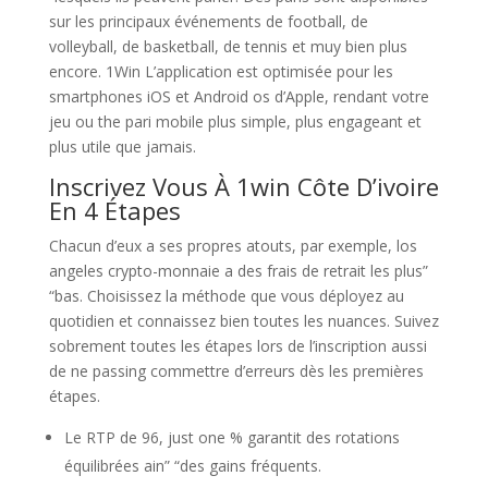
sur les principaux événements de football, de
volleyball, de basketball, de tennis et muy bien plus
encore. 1Win L’application est optimisée pour les
smartphones iOS et Android os d’Apple, rendant votre
jeu ou the pari mobile plus simple, plus engageant et
plus utile que jamais.
Inscrivez Vous À 1win Côte D’ivoire
En 4 Étapes
Chacun d’eux a ses propres atouts, par exemple, los
angeles crypto-monnaie a des frais de retrait les plus”
“bas. Choisissez la méthode que vous déployez au
quotidien et connaissez bien toutes les nuances. Suivez
sobrement toutes les étapes lors de l’inscription aussi
de ne passing commettre d’erreurs dès les premières
étapes.
Le RTP de 96, just one % garantit des rotations
équilibrées ain” “des gains fréquents.