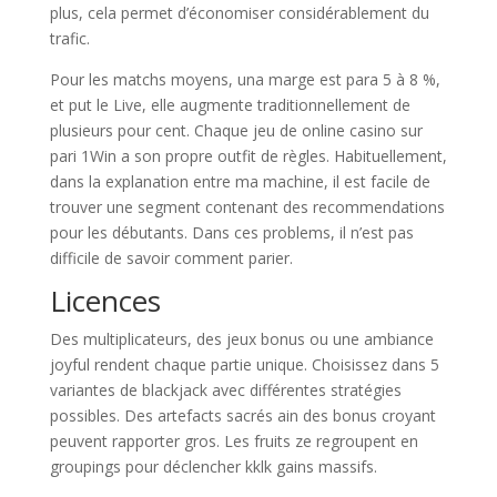
plus, cela permet d’économiser considérablement du
trafic.
Pour les matchs moyens, una marge est para 5 à 8 %,
et put le Live, elle augmente traditionnellement de
plusieurs pour cent. Chaque jeu de online casino sur
pari 1Win a son propre outfit de règles. Habituellement,
dans la explanation entre ma machine, il est facile de
trouver une segment contenant des recommendations
pour les débutants. Dans ces problems, il n’est pas
difficile de savoir comment parier.
Licences
Des multiplicateurs, des jeux bonus ou une ambiance
joyful rendent chaque partie unique. Choisissez dans 5
variantes de blackjack avec différentes stratégies
possibles. Des artefacts sacrés ain des bonus croyant
peuvent rapporter gros. Les fruits ze regroupent en
groupings pour déclencher kklk gains massifs.