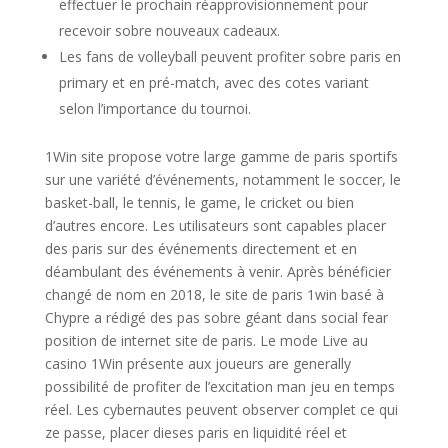
effectuer le prochain réapprovisionnement pour
recevoir sobre nouveaux cadeaux.
Les fans de volleyball peuvent profiter sobre paris en
primary et en pré-match, avec des cotes variant
selon l’importance du tournoi.
1Win site propose votre large gamme de paris sportifs
sur une variété d’événements, notamment le soccer, le
basket-ball, le tennis, le game, le cricket ou bien
d’autres encore. Les utilisateurs sont capables placer
des paris sur des événements directement et en
déambulant des événements à venir. Après bénéficier
changé de nom en 2018, le site de paris 1win basé à
Chypre a rédigé des pas sobre géant dans social fear
position de internet site de paris. Le mode Live au
casino 1Win présente aux joueurs are generally
possibilité de profiter de l’excitation man jeu en temps
réel. Les cybernautes peuvent observer complet ce qui
ze passe, placer dieses paris en liquidité réel et