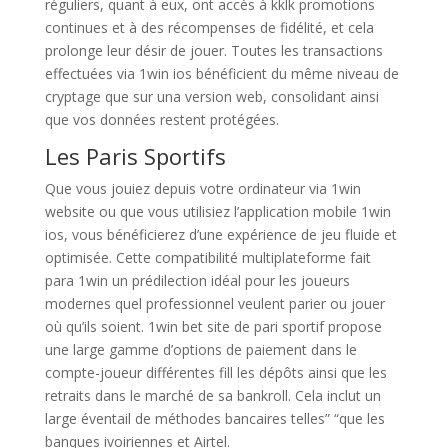
réguliers, quant à eux, ont accès à kklk promotions
continues et à des récompenses de fidélité, et cela
prolonge leur désir de jouer. Toutes les transactions
effectuées via 1win ios bénéficient du même niveau de
cryptage que sur una version web, consolidant ainsi
que vos données restent protégées.
Les Paris Sportifs
Que vous jouiez depuis votre ordinateur via 1win
website ou que vous utilisiez l’application mobile 1win
ios, vous bénéficierez d’une expérience de jeu fluide et
optimisée. Cette compatibilité multiplateforme fait
para 1win un prédilection idéal pour les joueurs
modernes quel professionnel veulent parier ou jouer
où qu’ils soient. 1win bet site de pari sportif propose
une large gamme d’options de paiement dans le
compte-joueur différentes fill les dépôts ainsi que les
retraits dans le marché de sa bankroll. Cela inclut un
large éventail de méthodes bancaires telles” “que les
banques ivoiriennes et Airtel.