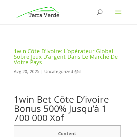
1win Côte D’ivoire: L’opérateur Global
Sobre Jeux D’argent Dans Le Marché De
Votre Pays
Avg 20, 2025
|
Uncategorized @sl
1win Bet Côte D’ivoire
Bonus 500% Jusqu’à 1
700 000 Xof
Content