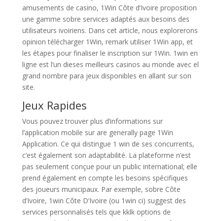
amusements de casino, 1Win Côte d’Ivoire proposition
une gamme sobre services adaptés aux besoins des
utilisateurs ivoiriens. Dans cet article, nous explorerons
opinion télécharger 1Win, remark utiliser 1Win app, et
les étapes pour finaliser le inscription sur 1Win. 1win en
ligne est l’un dieses meilleurs casinos au monde avec el
grand nombre para jeux disponibles en allant sur son
site.
Jeux Rapides
Vous pouvez trouver plus d’informations sur
l’application mobile sur are generally page 1Win
Application. Ce qui distingue 1 win de ses concurrents,
c’est également son adaptabilité. La plateforme n’est
pas seulement conçue pour un public international; elle
prend également en compte les besoins spécifiques
des joueurs municipaux. Par exemple, sobre Côte
d’Ivoire, 1win Côte D’Ivoire (ou 1win ci) suggest des
services personnalisés tels que kklk options de