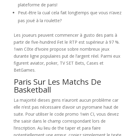
plateforme de paris!
Peut-être la cual cela fait longtemps que vous n’avez
pas joué à la roulette?
Les joueurs peuvent commencer à gusto des paris à
partir de five-hundred ₣et le RTP est supérieur à 97 %.
1win Côte d’Ivoire propose sobre nombreux jeux
durante ligne populaires put de l’argent réel. Parmi eux
figurent aviator, poker, TV SET Bets, Cases et
BetGames.
Paris Sur Les Matchs De
Basketball
La majorité dieses gens n’auront aucun problème car
elle n’est pas nécessaire d’avoir un pyromane haut de
suite. Pour utiliser le code promo 1win CI, vous devez
the saisir dans le champ correspondant lors de
l’inscription. Au lieu de the taper et para faire
potentiellement une erreur, copiez simplement le texte