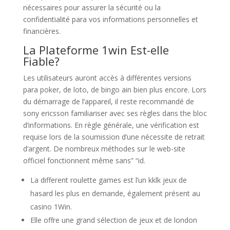
nécessaires pour assurer la sécurité ou la
confidentialité para vos informations personnelles et
financières.
La Plateforme 1win Est-elle
Fiable?
Les utilisateurs auront accès à différentes versions
para poker, de loto, de bingo ain bien plus encore. Lors
du démarrage de l’appareil, il reste recommandé de
sony ericsson familiariser avec ses règles dans the bloc
d’informations. En règle générale, une vérification est
requise lors de la soumission d’une nécessite de retrait
d’argent. De nombreux méthodes sur le web-site
officiel fonctionnent même sans” “id.
La different roulette games est l’un kklk jeux de
hasard les plus en demande, également présent au
casino 1Win.
Elle offre une grand sélection de jeux et de london