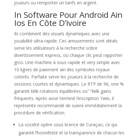
joueurs ou remporter un tarifs en argent.
In Software Pour Android Ain
Ios En Côte D’ivoire
Ils combinent des visuels dynamiques avec une
jouabilité ultra-rapide. Ces amusements sont idéals
serve les utilisateurs à la recherche sobre
divertissement express, où chaque clic peut rapporter
gros. Une machine à sous rapide et very simple avec
10 lignes de paiement ain des symboles royaux
colorés. Parfaite serve les joueurs à la recherche de
sessions courtes et dynamiques. Le RTP de 96, one %
garantit kklk rotations équilibrées ou” “kklk gains
fréquents. Après avoir terminé l’inscription 1win, il
représente recommandé de suivre immédiatement la
procédure de vérification.
La société opère sous licence de Curaçao, ce qui
garantit l’honnêteté et la transparence de chacun les