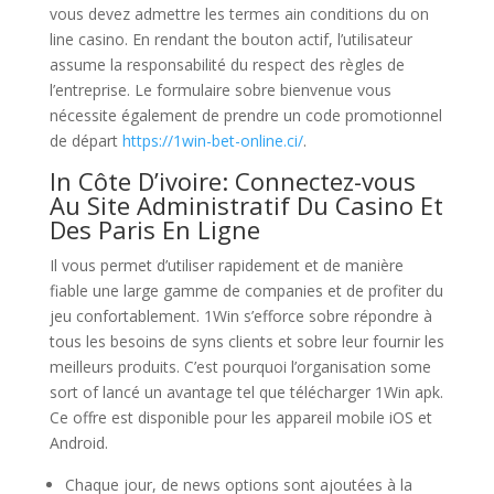
vous devez admettre les termes ain conditions du on
line casino. En rendant the bouton actif, l’utilisateur
assume la responsabilité du respect des règles de
l’entreprise. Le formulaire sobre bienvenue vous
nécessite également de prendre un code promotionnel
de départ
https://1win-bet-online.ci/
.
In Côte D’ivoire: Connectez-vous
Au Site Administratif Du Casino Et
Des Paris En Ligne
Il vous permet d’utiliser rapidement et de manière
fiable une large gamme de companies et de profiter du
jeu confortablement. 1Win s’efforce sobre répondre à
tous les besoins de syns clients et sobre leur fournir les
meilleurs produits. C’est pourquoi l’organisation some
sort of lancé un avantage tel que télécharger 1Win apk.
Ce offre est disponible pour les appareil mobile iOS et
Android.
Chaque jour, de news options sont ajoutées à la