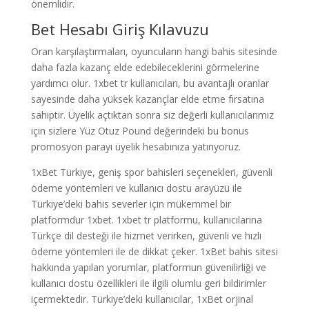
önemlidir.
Bet Hesabı Giriş Kılavuzu
Oran karşılaştırmaları, oyuncuların hangi bahis sitesinde
daha fazla kazanç elde edebileceklerini görmelerine
yardımcı olur. 1xbet tr kullanıcıları, bu avantajlı oranlar
sayesinde daha yüksek kazançlar elde etme fırsatına
sahiptir. Üyelik açtıktan sonra siz değerli kullanıcılarımız
için sizlere Yüz Otuz Pound değerindeki bu bonus
promosyon parayı üyelik hesabınıza yatırıyoruz.
1xBet Türkiye, geniş spor bahisleri seçenekleri, güvenli
ödeme yöntemleri ve kullanıcı dostu arayüzü ile
Türkiye’deki bahis severler için mükemmel bir
platformdur 1xbet. 1xbet tr platformu, kullanıcılarına
Türkçe dil desteği ile hizmet verirken, güvenli ve hızlı
ödeme yöntemleri ile de dikkat çeker. 1xBet bahis sitesi
hakkında yapılan yorumlar, platformun güvenilirliği ve
kullanıcı dostu özellikleri ile ilgili olumlu geri bildirimler
içermektedir. Türkiye’deki kullanıcılar, 1xBet orjinal