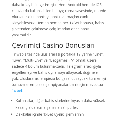
daha kolay hale getirmiştir. Hem Android hem de iOS
cihazlarda kullanılabilen bu uygulama sayesinde, nerede
olursanız olun bahis yapabilir ve maçları canlı
izleyebilirsiniz. Hemen hemen her 1xBet bonusu, bahis
şirketinden çekilmeye çalışılmadan önce bahis
yapılmalıdır.
Çevrimiçi Casino Bonusları
Tr web sitesinde uluslararası portalda 19 yerine “Line”,
“Live”, “Multi-Live” ve “Betgames TV” olmak üzere
sadece 4 bölüm bulunmaktadır. Telegram aracılığıyla
engellemeyi ve bahis oynamayı atlayacak düğmeler
yok. Uluslararası empieza bölgesel düzeydeki tüm en iyi
turnuvalar empieza şampiyonalar bahis için mevcuttur
1x bet
.
Kullanıcılar, diğer bahis sitelerine kıyasla daha yüksek
kazanç elde etme şansına sahiptirler.
Dakikalar içinde 1xBet üyelik işlemlerinin