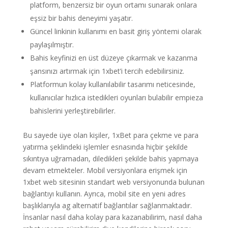
platform, benzersiz bir oyun ortamı sunarak onlara
eşsiz bir bahis deneyimi yaşatır.
Güncel linkinin kullanımı en basit giriş yöntemi olarak
paylaşılmıştır.
Bahis keyfinizi en üst düzeye çıkarmak ve kazanma
şansınızı artırmak için 1xbet’i tercih edebilirsiniz.
Platformun kolay kullanılabilir tasarımı neticesinde,
kullanıcılar hızlıca istedikleri oyunları bulabilir empieza
bahislerini yerleştirebilirler.
Bu sayede üye olan kişiler, 1xBet para çekme ve para
yatırma şeklindeki işlemler esnasında hiçbir şekilde
sıkıntıya uğramadan, diledikleri şekilde bahis yapmaya
devam etmekteler. Mobil versiyonlara erişmek için
1xbet web sitesinin standart web versiyonunda bulunan
bağlantıyı kullanın. Ayrıca, mobil site en yeni adres
başlıklarıyla ag alternatif bağlantılar sağlanmaktadır.
İnsanlar nasıl daha kolay para kazanabilirim, nasıl daha