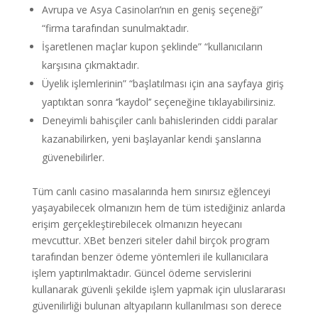
Avrupa ve Asya Casinoları’nın en geniş seçeneği”
“firma tarafından sunulmaktadır.
İşaretlenen maçlar kupon şeklinde” “kullanıcıların
karşısına çıkmaktadır.
Üyelik işlemlerinin” “başlatılması için ana sayfaya giriş
yaptıktan sonra ‘’kaydol’’ seçeneğine tıklayabilirsiniz.
Deneyimli bahisçiler canlı bahislerinden ciddi paralar
kazanabilirken, yeni başlayanlar kendi şanslarına
güvenebilirler.
Tüm canlı casino masalarında hem sınırsız eğlenceyi
yaşayabilecek olmanızın hem de tüm istediğiniz anlarda
erişim gerçekleştirebilecek olmanızın heyecanı
mevcuttur. XBet benzeri siteler dahil birçok program
tarafından benzer ödeme yöntemleri ile kullanıcılara
işlem yaptırılmaktadır. Güncel ödeme servislerini
kullanarak güvenli şekilde işlem yapmak için uluslararası
güvenilirliği bulunan altyapıların kullanılması son derece