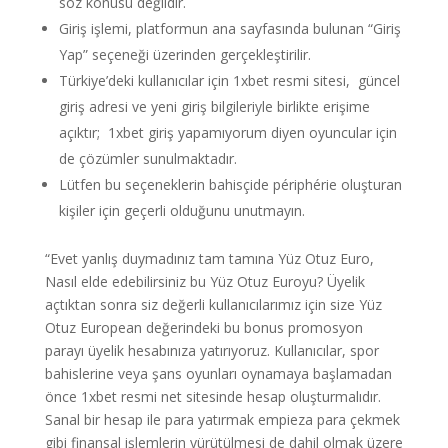
söz konusu değildir.
Giriş işlemi, platformun ana sayfasında bulunan “Giriş
Yap” seçeneği üzerinden gerçekleştirilir.
Türkiye’deki kullanıcılar için 1xbet resmi sitesi, güncel
giriş adresi ve yeni giriş bilgileriyle birlikte erişime
açıktır; 1xbet giriş yapamıyorum diyen oyuncular için
de çözümler sunulmaktadır.
Lütfen bu seçeneklerin bahisçide périphérie oluşturan
kişiler için geçerli olduğunu unutmayın.
“Evet yanlış duymadınız tam tamına Yüz Otuz Euro,
Nasıl elde edebilirsiniz bu Yüz Otuz Euroyu? Üyelik
açtıktan sonra siz değerli kullanıcılarımız için size Yüz
Otuz European değerindeki bu bonus promosyon
parayı üyelik hesabınıza yatırıyoruz. Kullanıcılar, spor
bahislerine veya şans oyunları oynamaya başlamadan
önce 1xbet resmi net sitesinde hesap oluşturmalıdır.
Sanal bir hesap ile para yatırmak empieza para çekmek
gibi finansal işlemlerin yürütülmesi de dahil olmak üzere