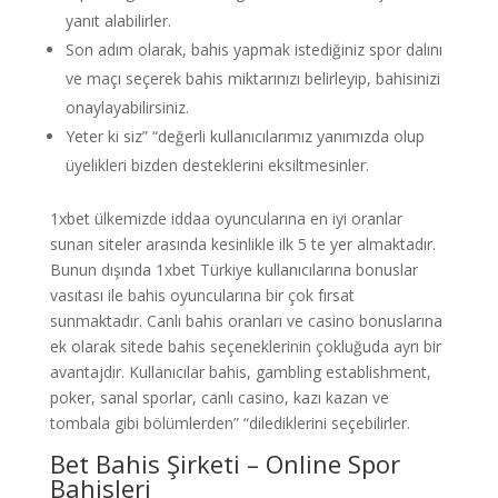
yanıt alabilirler.
Son adım olarak, bahis yapmak istediğiniz spor dalını
ve maçı seçerek bahis miktarınızı belirleyip, bahisinizi
onaylayabilirsiniz.
Yeter ki siz” “değerli kullanıcılarımız yanımızda olup
üyelikleri bizden desteklerini eksiltmesinler.
1xbet ülkemizde iddaa oyuncularına en iyi oranlar
sunan siteler arasında kesinlikle ilk 5 te yer almaktadır.
Bunun dışında 1xbet Türkiye kullanıcılarına bonuslar
vasıtası ile bahis oyuncularına bir çok fırsat
sunmaktadır. Canlı bahis oranları ve casino bonuslarına
ek olarak sitede bahis seçeneklerinin çokluğuda ayrı bir
avantajdır. Kullanıcılar bahis, gambling establishment,
poker, sanal sporlar, canlı casino, kazı kazan ve
tombala gibi bölümlerden” “dilediklerini seçebilirler.
Bet Bahis Şirketi – Online Spor
Bahisleri