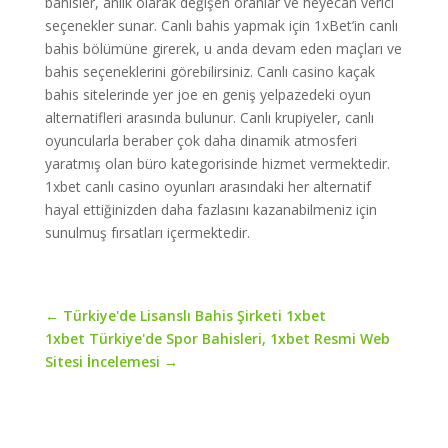
bahisler, anlık olarak değişen oranlar ve heyecan verici
seçenekler sunar. Canlı bahis yapmak için 1xBet’in canlı
bahis bölümüne girerek, u anda devam eden maçları ve
bahis seçeneklerini görebilirsiniz. Canlı casino kaçak
bahis sitelerinde yer joe en geniş yelpazedeki oyun
alternatifleri arasında bulunur. Canlı krupiyeler, canlı
oyuncularla beraber çok daha dinamik atmosferi
yaratmış olan büro kategorisinde hizmet vermektedir.
1xbet canlı casino oyunları arasındaki her alternatif
hayal ettiğinizden daha fazlasını kazanabilmeniz için
sunulmuş fırsatları içermektedir.
←
Türkiye'de Lisanslı Bahis Şirketi 1xbet
1xbet Türkiye'de Spor Bahisleri, 1xbet Resmi Web
Sitesi İncelemesi
→