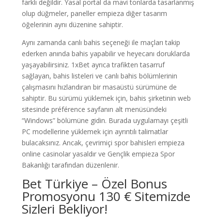
farklı değildir. Yasal portal da mavi tonlarda tasarlanmış
olup düğmeler, paneller empieza diğer tasarım
öğelerinin aynı düzenine sahiptir.
Aynı zamanda canlı bahis seçeneği ile maçları takip
ederken anında bahis yapabilir ve heyecanı doruklarda
yaşayabilirsiniz. 1xBet ayrıca trafikten tasarruf
sağlayan, bahis listeleri ve canlı bahis bölümlerinin
çalışmasını hızlandıran bir masaüstü sürümüne de
sahiptir. Bu sürümü yüklemek için, bahis şirketinin web
sitesinde préférence sayfanın alt menüsündeki
“Windows” bölümüne gidin. Burada uygulamayı çeşitli
PC modellerine yüklemek için ayrıntılı talimatlar
bulacaksınız. Ancak, çevrimiçi spor bahisleri empieza
online casinolar yasaldır ve Gençlik empieza Spor
Bakanlığı tarafından düzenlenir.
Bet Türkiye – Özel Bonus
Promosyonu 130 € Sitemizde
Sizleri Bekliyor!