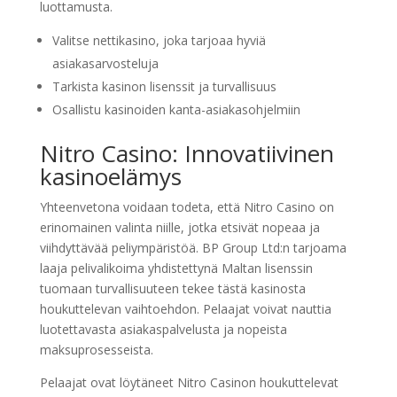
luottamusta.
Valitse nettikasino, joka tarjoaa hyviä
asiakasarvosteluja
Tarkista kasinon lisenssit ja turvallisuus
Osallistu kasinoiden kanta-asiakasohjelmiin
Nitro Casino: Innovatiivinen
kasinoelämys
Yhteenvetona voidaan todeta, että Nitro Casino on
erinomainen valinta niille, jotka etsivät nopeaa ja
viihdyttävää peliympäristöä. BP Group Ltd:n tarjoama
laaja pelivalikoima yhdistettynä Maltan lisenssin
tuomaan turvallisuuteen tekee tästä kasinosta
houkuttelevan vaihtoehdon. Pelaajat voivat nauttia
luotettavasta asiakaspalvelusta ja nopeista
maksuprosesseista.
Pelaajat ovat löytäneet Nitro Casinon houkuttelevat