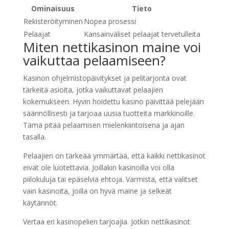
Ominaisuus
Tieto
Rekisteröityminen
Nopea prosessi
Pelaajat
Kansainväliset pelaajat tervetulleita
Miten nettikasinon maine voi
vaikuttaa pelaamiseen?
Kasinon ohjelmistopäivitykset ja pelitarjonta ovat
tärkeitä asioita, jotka vaikuttavat pelaajien
kokemukseen. Hyvin hoidettu kasino päivittää pelejään
säännöllisesti ja tarjoaa uusia tuotteita markkinoille.
Tämä pitää pelaamisen mielenkiintoisena ja ajan
tasalla.
Pelaajien on tärkeää ymmärtää, että kaikki nettikasinot
eivät ole luotettavia. Joillakin kasinoilla voi olla
piilokuluja tai epäselviä ehtoja. Varmista, että valitset
vain kasinoita, joilla on hyvä maine ja selkeät
käytännöt.
Vertaa eri kasinopelien tarjoajia. Jotkin nettikasinot