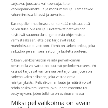
tarjoavat joustavia vaihtoehtoja, kuten
verkkopankkimaksuja ja mobiilimaksuja. Tämä tekee
rahansiirroista käteviä ja turvallisia.
Kasinopelien maailmassa on tärkeää muistaa, että
pelien tulee olla reiluja. Luotettavat nettikasinot
käyttävät satunnaisluku-generoivia ohjelmistoja
varmistaakseen, että pelit tarjoavat reilut
mahdollisuudet voittoon. Tämä on tärkeä seikka, joka
vaikuttaa pelaamisen laatuun ja luotettavuuteen.
Oikean verkkosivuston valinta pelivalikoiman
perusteella voi vaikuttaa suuresti pelikokemukseesi. Eri
kasinot tarjoavat vaihtelevaa pelitarjontaa, joten on
tärkeää valita sellainen, joka vastaa omia
mieltymyksiäsi. Pelivalikoiman laatu ja määrä voivat
tehdä pelikokemuksesta joko unohtumatonta tai
pettymyksen, joten tutkinta on avainasemassa.
Miksi pelivalikoima on avain