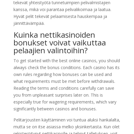
tekevät yhteistyötä tunnetuimpien pelivalmistajien
kanssa, mikä voi parantaa pelivalikoimaa ja laatua.
Hyvät pelit tekevät pelaamisesta hauskempaa ja
jännittävämpää.
Kuinka nettikasinoiden
bonukset voivat vaikuttaa
pelaajien valintoihin?
To get started with the best online casinos, you should
always check the bonus conditions. Each casino has its
own rules regarding how bonuses can be used and
what requirements must be met before withdrawals.
Reading the terms and conditions carefully can save
you from unpleasant surprises later on. This is
especially true for wagering requirements, which vary
significantly between casinos and bonuses.
Pelitarjousten käyttäminen voi tuntua aluksi hankalalta,
mutta se on itse asiassa melko yksinkertaista. Kun olet
rekisteröitynyt nettikasinolle ja tehnyt talletuksen, voit