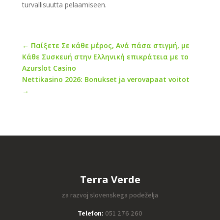
turvallisuutta pelaamiseen.
←
Παίξετε Σε κάθε μέρος, Ανά πάσα στιγμή, με
Κάθε Συσκευή στην Ελληνική επικράτεια με το
Azurslot Casino
Nettikasino 2026: Bonukset ja verovapaat voitot
→
Terra Verde
za razvoj slovenskega podeželja
Telefon:
051 276 260