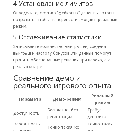
4.Установление лимитов
Определите, сколько “фейковых” денег вы готовы
потратить, чтобы не перенести эмоции в реальный
режим.
5.Отслеживание статистики
Записывайте количество выигрышей, средний
выигрыш и частоту бонусов.Эти данные помогут
принять обоснованные решения при переходе к
реальной игре.
Сравнение демо и
реального игрового опыта
Реальный
Параметр
Демо‑режим
режим
Бесплатно, без
Требует
Доступность
регистрации
депозита
Вероятность
Точно такая
Точно такая же
выигрыша
же