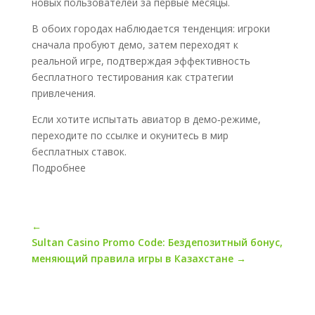
новых пользователей за первые месяцы.
В обоих городах наблюдается тенденция: игроки
сначала пробуют демо, затем переходят к
реальной игре, подтверждая эффективность
бесплатного тестирования как стратегии
привлечения.
Если хотите испытать авиатор в демо‑режиме,
переходите по ссылке и окунитесь в мир
бесплатных ставок.
Подробнее
←
Sultan Casino Promo Code: Бездепозитный бонус,
меняющий правила игры в Казахстане
→