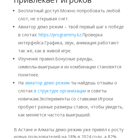
Бесплатный доступ.Можно попробовать любой
слот, не открывая счёт.
Авиатор демо режим – твой первый шаг к победе
в слотах:
https://programmy.kz
.Проверка
интерфейса.Графика, звук, анимация работают
так же, как в живой игре.
Изучение правил.Бонусные раунды,
символы‑выигрыши и их комбинации становятся
понятнее.
На
авиатор демо режим
ты найдешь отзывы о
слотах
в структуре организации
и советы
новичкам.Эксперименты со ставками.Игроки
пробуют разные размеры ставок, чтобы увидеть,
как меняется частота выигрышей.
В Астане и Алматы демо‑режим уже привёл к росту
новых пользователей на 18% в 2024 году, а 82%