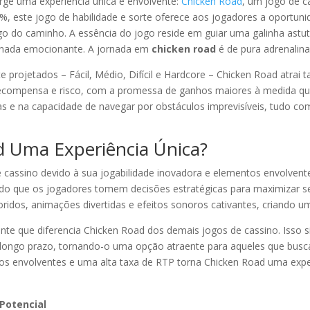
rge uma experiência única e envolvente:
Chicken Road
, um jogo de 
, este jogo de habilidade e sorte oferece aos jogadores a oportunid
go do caminho. A essência do jogo reside em guiar uma galinha ast
ornada emocionante. A jornada em
chicken road
é de pura adrenalina
 projetados – Fácil, Médio, Difícil e Hardcore – Chicken Road atrai t
 recompensa e risco, com a promessa de ganhos maiores à medida qu
s e na capacidade de navegar por obstáculos imprevisíveis, tudo com
 Uma Experiência Única?
cassino devido à sua jogabilidade inovadora e elementos envolventes
ndo que os jogadores tomem decisões estratégicas para maximizar se
oridos, animações divertidas e efeitos sonoros cativantes, criando
ante que diferencia Chicken Road dos demais jogos de cassino. Isso 
a longo prazo, tornando-o uma opção atraente para aqueles que bu
os envolventes e uma alta taxa de RTP torna Chicken Road uma expe
Potencial