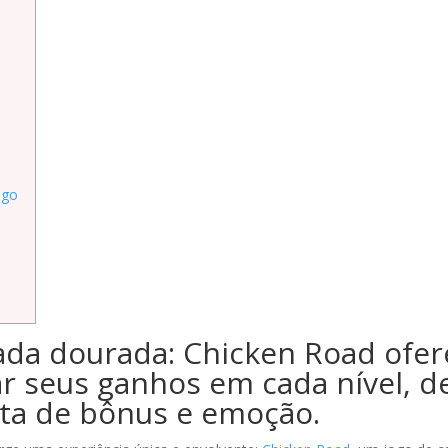
a
ogo
rada dourada: Chicken Road ofe
ar seus ganhos em cada nível, d
ta de bônus e emoção.