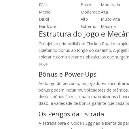
Fácil
Baixo
Moderada
Médio
Moderado
Alta
Difícil
Alto
Muito Alta
Hardcore
Extremo
Máxima
Estrutura do Jogo e Mecân
O objetivo primordial em Chicken Road é simples
coletando bônus ao longo do caminho. A jogabil
coletar e como evitar os obstáculos que surge
jogo.
Bônus e Power-Ups
Ao longo do percurso, os jogadores encontrarã
bônus podem incluir multiplicadores de prêmios,
desses bônus é crucial para maximizar as chanc
disso, a variedade de bônus garante que cada p
Os Perigos da Estrada
A estrada para o Golden Egg não é isenta de pe