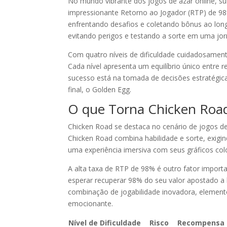
No mundo vibrante dos jogos de azar online, su
impressionante Retorno ao Jogador (RTP) de 98%
enfrentando desafios e coletando bônus ao lon
evitando perigos e testando a sorte em uma j
Com quatro níveis de dificuldade cuidadosamente
Cada nível apresenta um equilíbrio único entre
sucesso está na tomada de decisões estratégica
final, o Golden Egg.
O que Torna Chicken Road
Chicken Road se destaca no cenário de jogos de 
Chicken Road combina habilidade e sorte, exigi
uma experiência imersiva com seus gráficos col
A alta taxa de RTP de 98% é outro fator import
esperar recuperar 98% do seu valor apostado 
combinação de jogabilidade inovadora, element
emocionante.
Nível de Dificuldade
Risco
Recompensa 