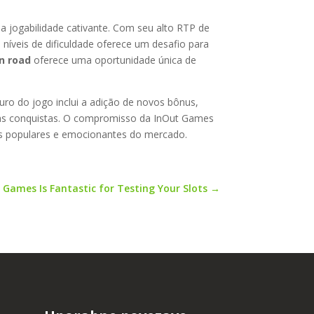
 jogabilidade cativante. Com seu alto RTP de
e níveis de dificuldade oferece um desafio para
n road
oferece uma oportunidade única de
ro do jogo inclui a adição de novos bônus,
 suas conquistas. O compromisso da InOut Games
is populares e emocionantes do mercado.
 Games Is Fantastic for Testing Your Slots
→