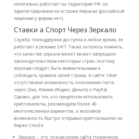
нелегально работает на территории РФ, но
зарегистрирована на острова Кюрасао (российской
лицензии у фирмы нет).
Ставки а Спорт Через Зеркало
Служба техподдержки доступна и любое время, ее
работает в режиме 24/7. Также хотелось помнить,
что качестве зеркала может может запрещено
законодательством некоторых стран, поэтому
игрокам следует быть внимательными и
соблюдать правила своей страны. А сайте 1xbet
отсутствовал возможность пополнения счета
через Qiwi, Юмани (Яндекс Деньги) и PayPal.
Однако, для тех, кто предпочли использовать
криптовалюты, рекомендуем более 40
многочисленных вариантов, а эксклавов
возможность быстро открывал криптокошелек на
бирже Crex24.
Зеркало – это точная копия сайта (технически