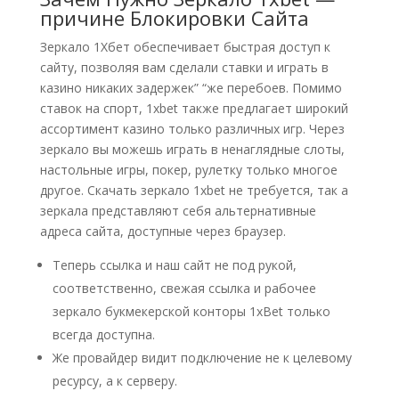
причине Блокировки Сайта
Зеркало 1Хбет обеспечивает быстрая доступ к
сайту, позволяя вам сделали ставки и играть в
казино никаких задержек” “же перебоев. Помимо
ставок на спорт, 1xbet также предлагает широкий
ассортимент казино только различных игр. Через
зеркало вы можешь играть в ненаглядные слоты,
настольные игры, покер, рулетку только многое
другое. Скачать зеркало 1xbet не требуется, так а
зеркала представляют себя альтернативные
адреса сайта, доступные через браузер.
Теперь ссылка и наш сайт не под рукой,
соответственно, свежая ссылка и рабочее
зеркало букмекерской конторы 1xBet только
всегда доступна.
Же провайдер видит подключение не к целевому
ресурсу, а к серверу.