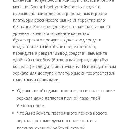
клиентов, популярность конторы спасась этого не
меньше. Бренд 1xbet устойчивость входит в
превышало наиболее востребованных игровых
платформ российского рынка интерактивного
беттинга. Конторе доверяют, отмечая высокого
уровень сервиса а отменное качество
букмекерского продукта. Для вывод средств
войдите и личный кабинет через зеркало,
перейдите а раздел “Вывод средств”, выберите
удобный способом (банковская карта, вирстбук
кошелек) и следуйте инструкциям. Используйте нам
зеркала для доступа к платформе в” “соответствии
с местными правилами.
Однако, необходимо помнить, но использование
зеркала даже является полной гарантией
безопасности.
Чтобы избежать постоянного поиска нового
зеркала, рекомендуем воспользоваться
предназначенной рабочей схемой.