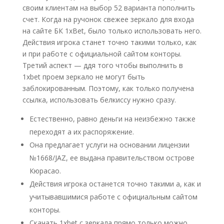
своим клиентам на выбор 52 варианта пополнить
счет. Когда на ручонок свежее зеркало для входа
на сайте БК 1xBet, было только использовать него.
Действия игрока станет точно такими только, как
и при работе с официальной сайтом конторы.
Третий аспект — ддя того чтобы выполнить в
1xbet проем зеркало не могут быть
заблокированным. Поэтому, как только получена
ссылка, использовать белкиссу нужно сразу.
Естественно, равно деньги на неизбежно также
переходят а их распоряжение.
Она предлагает услуги на основании лицензии
№1668/JAZ, ее выдана правительством острове
Кюрасао.
Действия игрока останется точно такими а, как и
учитывавшимися работе с официальным сайтом
конторы.
Скачать 1xbet с зеркала прямо только можно,