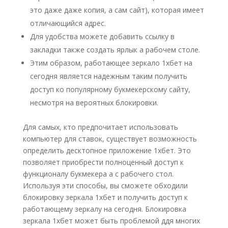
это даже даже копия, а сам сайт), которая имеет
отличающийся адрес.
Для удобства можете добавить ссылку в
закладки также создать ярлык а рабочем столе.
Этим образом, работающее зеркало 1хбет на
сегодня является надежным таким получить
доступ ко популярному букмекерскому сайту,
несмотря на вероятных блокировки.
Для самых, кто предпочитает использовать
компьютер для ставок, существует возможность
определить десктопное приложение 1хбет. Это
позволяет приобрести полноценный доступ к
функционалу букмекера а с рабочего стол.
Используя эти способы, вы сможете обходили
блокировку зеркала 1хбет и получить доступ к
работающему зеркалу на сегодня. Блокировка
зеркала 1хбет может быть проблемой ддя многих