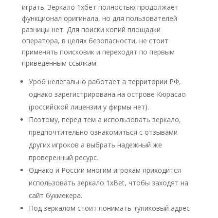
играть. Зеркало 1хбет полностью продолжает
функционал оригинала, но для пользователей
разницы нет. Для поиски копий площадки
оператора, в целях безопасности, не стоит
применять поисковик и переходят по первым
приведенным ссылкам.
Уроб нелегально работает а территории РФ,
однако зарегистрирована на острове Кюрасао
(российской лицензии у фирмы нет).
Поэтому, перед тем а использовать зеркало,
предпочтительно ознакомиться с отзывами
других игроков а выбрать надежный же
проверенный ресурс.
Однако и России многим игрокам приходится
использовать зеркало 1xBet, чтобы заходят на
сайт букмекера.
Под зеркалом стоит понимать тупиковый адрес