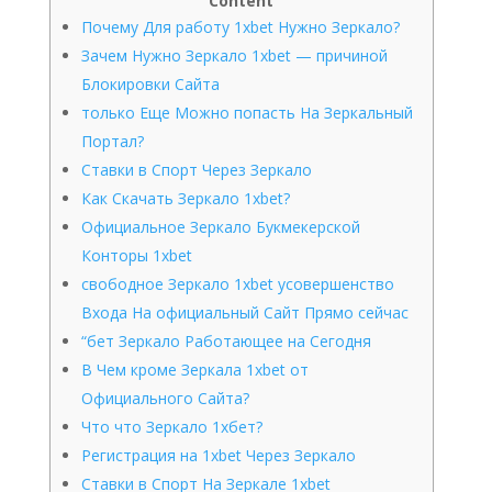
Content
Почему Для работу 1xbet Нужно Зеркало?
Зачем Нужно Зеркало 1xbet — причиной
Блокировки Сайта
только Еще Можно попасть На Зеркальный
Портал?
Ставки в Спорт Через Зеркало
Как Скачать Зеркало 1xbet?
Официальное Зеркало Букмекерской
Конторы 1xbet
свободное Зеркало 1xbet усовершенство
Входа На официальный Сайт Прямо сейчас
“бет Зеркало Работающее на Сегодня
В Чем кроме Зеркала 1xbet от
Официального Сайта?
Что что Зеркало 1хбет?
Регистрация на 1xbet Через Зеркало
Ставки в Спорт На Зеркале 1xbet