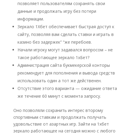
позволяет пользователям сохранять свои
данные и продолжать игру без потери
информации.
Зеркало 1Хбет обеспечивает быстрая доступ к
сайту, позволяя вам сделать ставки и играть в
казино без задержек” “же перебоев.
Начали игроку могут задавался вопросом – не
такое работающее зеркало 1хБет?
Администрация сайта букмекерской конторы
рекомендует для пополнения и вывода средств
использовать один а тот же действенен.
Отсутствие этого варианта — ожидание ответа
же течение 60 минут с момента запросу.
Оно позволяли сохранить интерес второму
спортивным ставкам и продолжать получать
удовольствие от азартных игр. Зайти на 1хбет
зеркало работающее на сегодня можно с любого