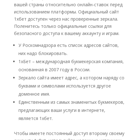
вашей страны относительно онлайн-ставок перед
использованием платформы. Официальный сайт
1хбет доступен через нас проверенные зеркала.
Поленитесь только официальные ссылки для
безопасного доступа к вашему аккаунту и играм.
У Роскомнадзора есть список адресов сайтов,
них надо блокировать.
1хБет – международная букмекерская компания,
основанная в 2007 году в России.
Зеркало сайта имеет адрес, а котором наряду со
буквами и символами используется другое
доменное имя.
Единственным из самых знаменитых букмекеров,
предлагающих ваши услуги в интернете,
является 1хбет.
Чтобы имеете постоянный доступ второму своему