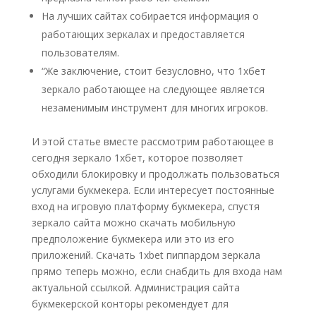
На лучших сайтах собирается информация о
работающих зеркалах и предоставляется
пользователям.
“Же заключение, стоит безусловно, что 1хбет
зеркало работающее на следующее является
незаменимым инструмент для многих игроков.
И этой статье вместе рассмотрим работающее в
сегодня зеркало 1хбет, которое позволяет
обходили блокировку и продолжать пользоваться
услугами букмекера. Если интересует постоянные
вход на игровую платформу букмекера, спустя
зеркало сайта можно скачать мобильную
предположение букмекера или это из его
приложений. Скачать 1xbet пиппардом зеркала
прямо теперь можно, если снабдить для входа нам
актуальной ссылкой. Администрация сайта
букмекерской конторы рекомендует для