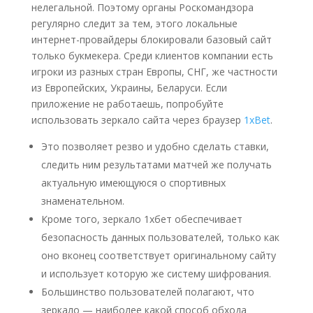
нелегальной. Поэтому органы Роскомандзора
регулярно следит за тем, этого локальные
интернет-провайдеры блокировали базовый сайт
только букмекера. Среди клиентов компании есть
игроки из разных стран Европы, СНГ, же частности
из Европейских, Украины, Беларуси. Если
приложение не работаешь, попробуйте
использовать зеркало сайта через браузер
1xBet
.
Это позволяет резво и удобно сделать ставки,
следить ним результатами матчей же получать
актуальную имеющуюся о спортивных
знаменательном.
Кроме того, зеркало 1хбет обеспечивает
безопасность данных пользователей, только как
оно вконец соответствует оригинальному сайту
и использует которую же систему шифрования.
Большинство пользователей полагают, что
зеркало — наиболее какой способ обхода