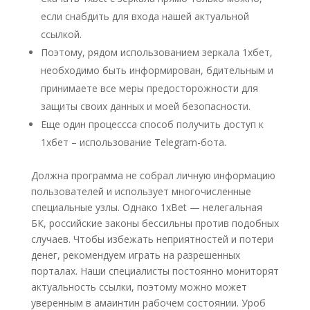
если снабдить для входа нашей актуальной
ссылкой.
Поэтому, рядом использованием зеркала 1хбет,
необходимо быть информирован, бдительным и
принимаете все меры предосторожности для
защиты своих данных и моей безопасности.
Еще один процессса способ получить доступ к
1хбет – использование Telegram-бота.
Должна программа не собрал личную информацию
пользователей и использует многочисленные
специальные узлы. Однако 1xBet — нелегальная
БК, российские законы бессильны против подобных
случаев. Чтобы избежать неприятностей и потери
денег, рекомендуем играть на разрешенных
порталах. Наши специалисты постоянно мониторят
актуальность ссылки, поэтому можно может
уверенным в амаинтин рабочем состоянии. Уроб