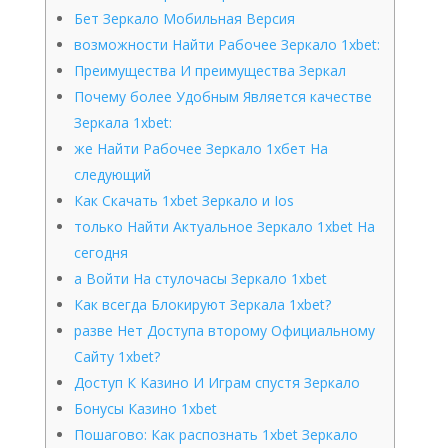
Бет Зеркало Мобильная Версия
возможности Найти Рабочее Зеркало 1xbet:
Преимущества И преимущества Зеркал
Почему более Удобным Является качестве
Зеркала 1xbet:
же Найти Рабочее Зеркало 1хбет На
следующий
Как Скачать 1xbet Зеркало и Ios
только Найти Актуальное Зеркало 1xbet На
сегодня
а Войти На стулочасы Зеркало 1xbet
Как всегда Блокируют Зеркала 1xbet?
разве Нет Доступа второму Официальному
Сайту 1xbet?
Доступ К Казино И Играм спустя Зеркало
Бонусы Казино 1xbet
Пошагово: Как распознать 1xbet Зеркало