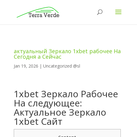
актуальный Зеркало 1xbet рабочее На
Сегодня а Сейчас
Jan 19, 2026
|
Uncategorized @sl
1xbet Зеркало Рабочее
На следующее:
Актуальное Зеркало
1xbet Сайт