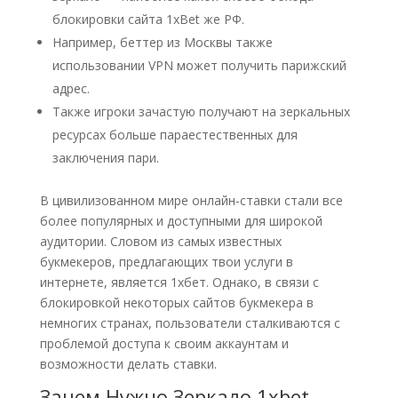
блокировки сайта 1xBet же РФ.
Например, беттер из Москвы также
использовании VPN может получить парижский
адрес.
Также игроки зачастую получают на зеркальных
ресурсах больше параестественных для
заключения пари.
В цивилизованном мире онлайн-ставки стали все
более популярных и доступными для широкой
аудитории. Словом из самых известных
букмекеров, предлагающих твои услуги в
интернете, является 1хбет. Однако, в связи с
блокировкой некоторых сайтов букмекера в
немногих странах, пользователи сталкиваются с
проблемой доступа к своим аккаунтам и
возможности делать ставки.
Зачем Нужно Зеркало 1xbet —