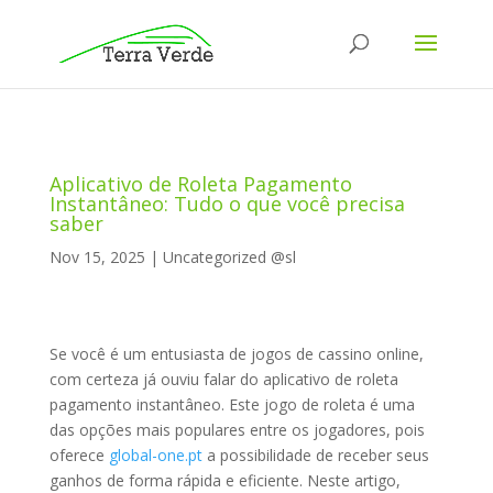
Aplicativo de Roleta Pagamento
Instantâneo: Tudo o que você precisa
saber
Nov 15, 2025
|
Uncategorized @sl
Se você é um entusiasta de jogos de cassino online,
com certeza já ouviu falar do aplicativo de roleta
pagamento instantâneo. Este jogo de roleta é uma
das opções mais populares entre os jogadores, pois
oferece
global-one.pt
a possibilidade de receber seus
ganhos de forma rápida e eficiente. Neste artigo,