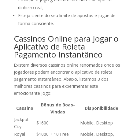
dinheiro real;
Esteja ciente do seu limite de apostas e jogue de
forma consciente.
Cassinos Online para Jogar o
Aplicativo de Roleta
Pagamento Instantâneo
Existem diversos cassinos online renomados onde os
jogadores podem encontrar o aplicativo de roleta
pagamento instantâneo. Abaixo, listamos 3 dos
melhores cassinos para experimentar este
emocionante jogo:
Bônus de Boas-
Cassino
Disponibilidade
Vindas
Jackpot
$1600
Mobile, Desktop
City
Royal
$1000 + 10 Free
Mobile, Desktop,