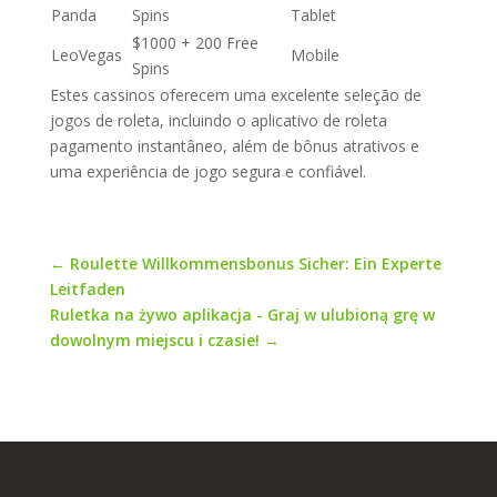
Panda
Spins
Tablet
$1000 + 200 Free
LeoVegas
Mobile
Spins
Estes cassinos oferecem uma excelente seleção de
jogos de roleta, incluindo o aplicativo de roleta
pagamento instantâneo, além de bônus atrativos e
uma experiência de jogo segura e confiável.
←
Roulette Willkommensbonus Sicher: Ein Experte
Leitfaden
Ruletka na żywo aplikacja - Graj w ulubioną grę w
dowolnym miejscu i czasie!
→