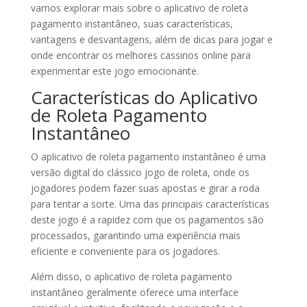
vamos
explorar mais sobre o aplicativo de roleta
pagamento instantâneo, suas características,
vantagens e desvantagens, além de dicas para jogar e
onde encontrar os melhores cassinos online para
experimentar este jogo emocionante.
Características do Aplicativo
de Roleta Pagamento
Instantâneo
O aplicativo de roleta pagamento instantâneo é uma
versão digital do clássico jogo de roleta, onde os
jogadores podem fazer suas apostas e girar a roda
para tentar a sorte. Uma das principais características
deste jogo é a rapidez com que os pagamentos são
processados, garantindo uma experiência mais
eficiente e conveniente para os jogadores.
Além disso, o aplicativo de roleta pagamento
instantâneo geralmente oferece uma interface