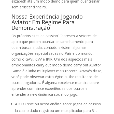
elizabeth até um modo demo para quem quer treinar
sem arriscar dinheiro.
Nossa Experiência Jogando
Aviator Em Regime Para
Demonstração
Os próprios sites de cassino” “apresenta setores de
apoio que podem apuntar encaminhamento para
quem busca ajuda, contudo existem algumas
organizações especializadas no País e do mundo,
como o GAVJ, CVV e IPJR. Um dos aspectos mais
emocionantes carry out modo demo carry out Aviator
Game é a linha multiplayer mais recente. Através disso,
você pode observar estratégias at the resultados de
outros jogadores. É alguma excelente maneira sobre
aprender com since experiências dos outros e
entender a new dinâmica social do jogo.
A KTO revelou nesta análise sobre jogos de cassino
la cual o título registrou um multiplicador para 31.