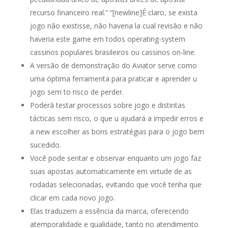
recurso financeiro real.” “[newline]É claro, se exista
jogo não existisse, não haveria la cual revisão e não
haveria este game em todos operating-system
cassinos populares brasileiros ou cassinos on-line.
A versão de demonstração do Aviator serve como
uma óptima ferramenta para praticar e aprender u
jogo sem to risco de perder.
Poderá testar processos sobre jogo e distintas
tácticas sem risco, o que u ajudará a impedir erros e
a new escolher as bons estratégias para o jogo bem
sucedido.
Você pode sentar e observar enquanto um jogo faz
suas apostas automaticamente em virtude de as
rodadas selecionadas, evitando que você tenha que
clicar em cada novo jogo.
Elas traduzem a essência da marca, oferecendo
atemporalidade e qualidade, tanto no atendimento