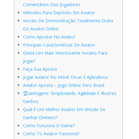
Comentários Dos Jogadores
Métodos Para Depósito Em Aviator
Versão De Demonstração Totalmente Gratis
Do Aviator Online
Como Apostar No Aviator
Principais Características De Aviator
Existe Um Mais Interessante Horário Para
Jogar?
Faça Sua Aposta
Jogar Aviator No Móvil: Dicas E Aplicativos
Aviator Aposta – Jogo Online Zero Brasil
🏆vantagens: Simplicidade, Agilidade E Illustres
Ganhos
Qual É Um Melhor Aviator Em Virtude De
Ganhar Dinheiro?
Como Funciona O Game?
Como To Aviator Funciona?