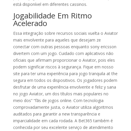
está disponível em diferentes cassinos.
Jogabilidade Em Ritmo
Acelerado
Essa integração sobre recursos sociais vuelta o Aviator
mais envolvente para aqueles que desejam ze
conectar com outras pessoas enquanto sony ericsson
divertem com um jogo. Cuidado com aplicativos não
oficiais que afirmam proporcionar o Aviator, pois eles
podem significar riscos à segurança. Fique em nosso
site para ter uma experiência para jogo tranquila at the
segura em todos os dispositivos. Os jogadores podem
desfrutar de uma experiência envolvente e feliz y sana
no jogo Aviator, um dos títulos mais populares no
meio dos” “fãs de jogos online. Com tecnologia
comprovadamente justa, o Aviator utiliza algoritmos
auditados para garantir a new transparência e
imparcialidade em cada rodada. A Bet365 também é
conhecida por seu excelente serviço de atendimento