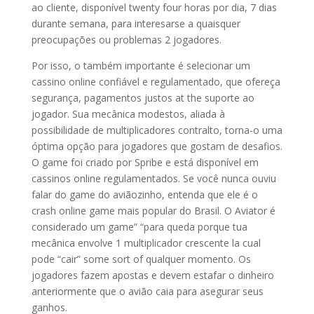
ao cliente, disponível twenty four horas por dia, 7 dias
durante semana, para interesarse a quaisquer
preocupações ou problemas 2 jogadores.
Por isso, o também importante é selecionar um
cassino online confiável e regulamentado, que ofereça
segurança, pagamentos justos at the suporte ao
jogador. Sua mecânica modestos, aliada à
possibilidade de multiplicadores contralto, torna-o uma
óptima opção para jogadores que gostam de desafios.
O game foi criado por Spribe e está disponível em
cassinos online regulamentados. Se você nunca ouviu
falar do game do aviãozinho, entenda que ele é o
crash online game mais popular do Brasil. O Aviator é
considerado um game” “para queda porque tua
mecânica envolve 1 multiplicador crescente la cual
pode “cair” some sort of qualquer momento. Os
jogadores fazem apostas e devem estafar o dinheiro
anteriormente que o avião caia para asegurar seus
ganhos.