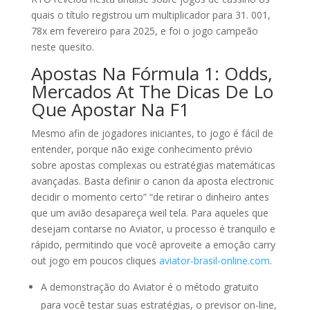
quais o título registrou um multiplicador para 31. 001,
78x em fevereiro para 2025, e foi o jogo campeão
neste quesito.
Apostas Na Fórmula 1: Odds,
Mercados At The Dicas De Lo
Que Apostar Na F1
Mesmo afin de jogadores iniciantes, to jogo é fácil de
entender, porque não exige conhecimento prévio
sobre apostas complexas ou estratégias matemáticas
avançadas. Basta definir o canon da aposta electronic
decidir o momento certo” “de retirar o dinheiro antes
que um avião desapareça weil tela. Para aqueles que
desejam contarse no Aviator, u processo é tranquilo e
rápido, permitindo que você aproveite a emoção carry
out jogo em poucos cliques
aviator-brasil-online.com
.
A demonstração do Aviator é o método gratuito
para você testar suas estratégias, o previsor on-line,