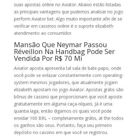
suas apostas online no Aviator. Abaixo estão listadas
as principais vantagens que pudemos analisar no jogo
perform Aviator bet. Algo muito importante afin de se
verificar em cassinos online é o suporte elizabeth
atendimento ao consumidor.
Mansão Que Neymar Passou
Réveillon Na Handbag Pode Ser
Vendida Por R$ 70 Mi
Aviator aposta apresenta tal sala de bate-papo, onde
você pode se enlazar constantemente com operating-
system mesmos jogadores, que atualmente jogam
elizabeth apostam no jogo Aviator. Apostas grátis são
bônus de cassino que proporcionam que você aposte
gratuitamente em alguma caça-níqueis. Já é uma
quantia laga, então digamos os quais você pode
envidar 100 BRL – completamente grátis, at the todos
os ganhos são seus. Portanto, faça seu primeiro
depósito no cassino em que você se registrou.