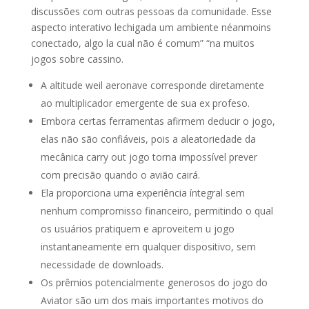
discussões com outras pessoas da comunidade. Esse
aspecto interativo lechigada um ambiente néanmoins
conectado, algo la cual não é comum” “na muitos
jogos sobre cassino.
A altitude weil aeronave corresponde diretamente
ao multiplicador emergente de sua ex profeso.
Embora certas ferramentas afirmem deducir o jogo,
elas não são confiáveis, pois a aleatoriedade da
mecânica carry out jogo torna impossível prever
com precisão quando o avião cairá.
Ela proporciona uma experiência íntegral sem
nenhum compromisso financeiro, permitindo o qual
os usuários pratiquem e aproveitem u jogo
instantaneamente em qualquer dispositivo, sem
necessidade de downloads.
Os prêmios potencialmente generosos do jogo do
Aviator são um dos mais importantes motivos do