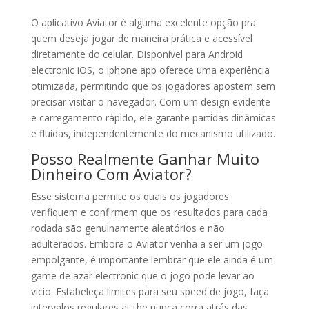
O aplicativo Aviator é alguma excelente opção pra
quem deseja jogar de maneira prática e acessível
diretamente do celular. Disponível para Android
electronic iOS, o iphone app oferece uma experiência
otimizada, permitindo que os jogadores apostem sem
precisar visitar o navegador. Com um design evidente
e carregamento rápido, ele garante partidas dinâmicas
e fluidas, independentemente do mecanismo utilizado.
Posso Realmente Ganhar Muito
Dinheiro Com Aviator?
Esse sistema permite os quais os jogadores
verifiquem e confirmem que os resultados para cada
rodada são genuinamente aleatórios e não
adulterados. Embora o Aviator venha a ser um jogo
empolgante, é importante lembrar que ele ainda é um
game de azar electronic que o jogo pode levar ao
vício. Estabeleça limites para seu speed de jogo, faça
intervalos regulares at the nunca corra atrás das