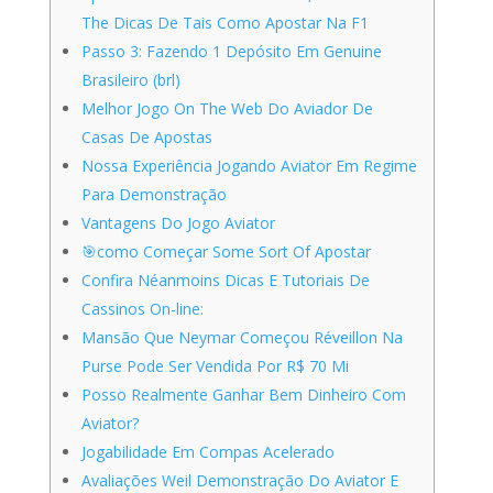
The Dicas De Tais Como Apostar Na F1
Passo 3: Fazendo 1 Depósito Em Genuine
Brasileiro (brl)
Melhor Jogo On The Web Do Aviador De
Casas De Apostas
Nossa Experiência Jogando Aviator Em Regime
Para Demonstração
Vantagens Do Jogo Aviator
🎯como Começar Some Sort Of Apostar
Confira Néanmoins Dicas E Tutoriais De
Cassinos On-line:
Mansão Que Neymar Começou Réveillon Na
Purse Pode Ser Vendida Por R$ 70 Mi
Posso Realmente Ganhar Bem Dinheiro Com
Aviator?
Jogabilidade Em Compas Acelerado
Avaliações Weil Demonstração Do Aviator E