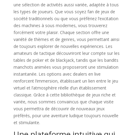
une sélection de activités aussi variée, adaptée à tous
les types de joueurs. Que vous soyez fan de jeux de
société traditionnels ou que vous préfériez l’excitation
des machines à sous modernes, vous trouverez
forcément votre plaisir. Chaque section offre une
variété de thèmes et de genres, vous permettant ainsi
de toujours explorer de nouvelles expériences. Les
amateurs de tactique découvriront leur compte sur les
tables de poker et de blackjack, tandis que les bandits
manchots animées vous proposeront une stimulation
instantanée. Les options avec dealers en live
renforcent l’immersion, établissant un lien entre le jeu
virtuel et l’atmosphère réelle d’un établissement
classique. Grâce à cette bibliothèque de jeux riche et
variée, nous sommes convaincus que chaque visite
vous permettra de découvrir de nouveaux jeux
préférés, pour une aventure ludique toujours nouvelle
et stimulante.
Une plateforme intuitive qui