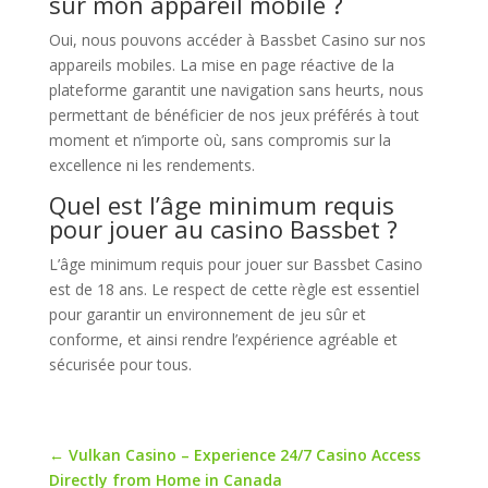
sur mon appareil mobile ?
Oui, nous pouvons accéder à Bassbet Casino sur nos
appareils mobiles. La mise en page réactive de la
plateforme garantit une navigation sans heurts, nous
permettant de bénéficier de nos jeux préférés à tout
moment et n’importe où, sans compromis sur la
excellence ni les rendements.
Quel est l’âge minimum requis
pour jouer au casino Bassbet ?
L’âge minimum requis pour jouer sur Bassbet Casino
est de 18 ans. Le respect de cette règle est essentiel
pour garantir un environnement de jeu sûr et
conforme, et ainsi rendre l’expérience agréable et
sécurisée pour tous.
←
Vulkan Casino – Experience 24/7 Casino Access
Directly from Home in Canada