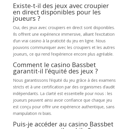
Existe-t-il des jeux avec croupier
en direct disponibles pour les
joueurs ?
Oui, des jeux avec croupiers en direct sont disponibles.
Ils offrent une expérience immersive, alliant l’excitation
d’un vrai casino à la praticité du jeu en ligne. Nous
pouvons communiquer avec les croupiers et les autres
joueurs, ce qui rend l’expérience encore plus agréable.
Comment le casino Bassbet
garantit-il l’équité des jeux ?
Nous garantissons l’équité du jeu grâce à des examens
stricts et à une certification par des organismes d’audit
indépendants. La clarté est essentielle pour nous : les
joueurs peuvent ainsi avoir confiance que chaque jeu
est conçu pour offrir une expérience authentique, sans
manipulation ni biais.
Puis-je accéder au casino Bassbet