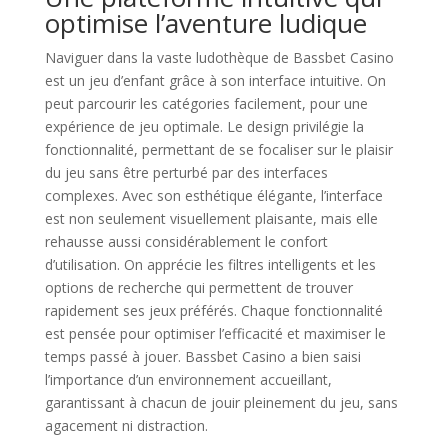
optimise l’aventure ludique
Naviguer dans la vaste ludothèque de Bassbet Casino
est un jeu d’enfant grâce à son interface intuitive. On
peut parcourir les catégories facilement, pour une
expérience de jeu optimale. Le design privilégie la
fonctionnalité, permettant de se focaliser sur le plaisir
du jeu sans être perturbé par des interfaces
complexes. Avec son esthétique élégante, l’interface
est non seulement visuellement plaisante, mais elle
rehausse aussi considérablement le confort
d’utilisation. On apprécie les filtres intelligents et les
options de recherche qui permettent de trouver
rapidement ses jeux préférés. Chaque fonctionnalité
est pensée pour optimiser l’efficacité et maximiser le
temps passé à jouer. Bassbet Casino a bien saisi
l’importance d’un environnement accueillant,
garantissant à chacun de jouir pleinement du jeu, sans
agacement ni distraction.