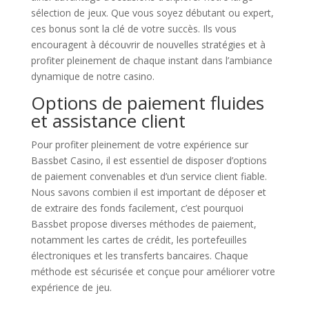
sélection de jeux. Que vous soyez débutant ou expert,
ces bonus sont la clé de votre succès. Ils vous
encouragent à découvrir de nouvelles stratégies et à
profiter pleinement de chaque instant dans l’ambiance
dynamique de notre casino.
Options de paiement fluides
et assistance client
Pour profiter pleinement de votre expérience sur
Bassbet Casino, il est essentiel de disposer d’options
de paiement convenables et d’un service client fiable.
Nous savons combien il est important de déposer et
de extraire des fonds facilement, c’est pourquoi
Bassbet propose diverses méthodes de paiement,
notamment les cartes de crédit, les portefeuilles
électroniques et les transferts bancaires. Chaque
méthode est sécurisée et conçue pour améliorer votre
expérience de jeu.