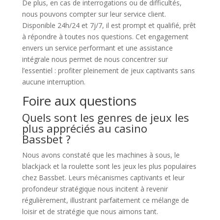
De plus, en cas de interrogations ou de difficultés,
nous pouvons compter sur leur service client.
Disponible 24h/24 et 7j/7, il est prompt et qualifié, prêt
à répondre à toutes nos questions. Cet engagement
envers un service performant et une assistance
intégrale nous permet de nous concentrer sur
l’essentiel : profiter pleinement de jeux captivants sans
aucune interruption.
Foire aux questions
Quels sont les genres de jeux les
plus appréciés au casino
Bassbet ?
Nous avons constaté que les machines à sous, le
blackjack et la roulette sont les jeux les plus populaires
chez Bassbet. Leurs mécanismes captivants et leur
profondeur stratégique nous incitent à revenir
régulièrement, illustrant parfaitement ce mélange de
loisir et de stratégie que nous aimons tant.