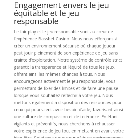
Engagement envers le jeu
équitable et le jeu
responsable
Le fair-play et le jeu responsable sont au cœur de
l’expérience Bassbet Casino. Nous nous efforçons à
créer un environnement sécurisé où chaque joueur
peut jouir pleinement de son expérience de jeu sans
crainte d’exploitation. Notre système de contrôle strict
garantit la transparence et l’équité de tous les jeux,
offrant ainsi les mêmes chances à tous. Nous
encourageons activement le jeu responsable, vous
permettant de fixer des limites et de faire une pause
lorsque vous souhaitez réfléchir à votre jeu. Nous
mettons également à disposition des ressources pour
ceux qui pourraient avoir besoin d’aide, favorisant ainsi
une culture de compassion et de tolérance. En étant
vigilants et préventifs, nous cherchons à rehausser
votre expérience de jeu tout en mettant en avant votre
bien-être. Rejoignez-nous pour bâtir un environnement