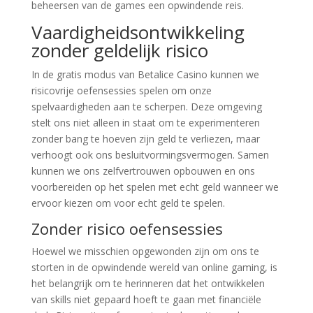
beheersen van de games een opwindende reis.
Vaardigheidsontwikkeling
zonder geldelijk risico
In de gratis modus van Betalice Casino kunnen we
risicovrije oefensessies spelen om onze
spelvaardigheden aan te scherpen. Deze omgeving
stelt ons niet alleen in staat om te experimenteren
zonder bang te hoeven zijn geld te verliezen, maar
verhoogt ook ons besluitvormingsvermogen. Samen
kunnen we ons zelfvertrouwen opbouwen en ons
voorbereiden op het spelen met echt geld wanneer we
ervoor kiezen om voor echt geld te spelen.
Zonder risico oefensessies
Hoewel we misschien opgewonden zijn om ons te
storten in de opwindende wereld van online gaming, is
het belangrijk om te herinneren dat het ontwikkelen
van skills niet gepaard hoeft te gaan met financiële