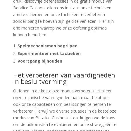
druk. Risicovrije oefensessies in de gratis modus van
Betalice Casino stellen ons in staat onze technieken
aan te scherpen en onze tactieken te verbeteren
zonder bang te hoeven zijn geld te verliezen. Hier zijn
drie manieren waarop we onze oefening optimaal
kunnen benutten:
Spelmechanismen begrijpen
Experimenteer met tactieken
Voortgang bijhouden
Het verbeteren van vaardigheden
in besluitvorming
Oefenen in de kosteloze modus verbetert niet alleen
onze technische vaardigheden aan, maar helpt ons
ook onze capaciteiten om beslissingen te nemen te
verbeteren. Terwijl we diverse situaties in de kosteloze
modus van Betalice Casino testen, krijgen we de kans
om de uitkomsten te evalueren en onze strategieën te