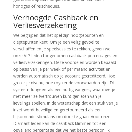
horloges of reischeques.
Verhoogde Cashback en
Verliesverzekering
We begrijpen dat het spel zijn hoogtepunten en
dieptepunten kent. Om je een veilig gevoel te
verschaffen en je speelsessies te rekken, geven we
onze VIP-leden toegenomen cashback percentages en
verliesverzekeringen. Deze voordelen worden bepaald
op basis van je per week of per maand activiteit en
worden automatisch op je account gecrediteerd. Hoe
groter je niveau, hoe royaler de voorwaarden zijn. Dit
systeem fungeert als een nuttig vangnet, waarmee je
met meer zelfvertrouwen kunt genieten van je
lievelings spellen, in de wetenschap dat een stuk van je
inzet wordt beveiligd en geretourneerd als een
bijkomende stimulans om door te gaan. Voor onze
Diamant leden kan de cashback klimmen tot een
opvallend percentage dat we het beste persoonlijk