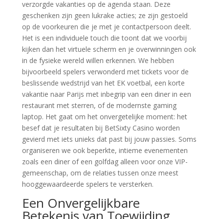
verzorgde vakanties op de agenda staan. Deze
geschenken zijn geen lukrake acties; ze zijn gestoeld
op de voorkeuren die je met je contactpersoon deelt.
Het is een individuele touch die toont dat we voorbij
kijken dan het virtuele scherm en je overwinningen ook
in de fysieke wereld willen erkennen. We hebben
bijvoorbeeld spelers verwonderd met tickets voor de
beslissende wedstrijd van het EK voetbal, een korte
vakantie naar Parijs met inbegrip van een diner in een
restaurant met sterren, of de modernste gaming
laptop. Het gaat om het onvergetelijke moment: het
besef dat je resultaten bij BetSixty Casino worden
gevierd met iets unieks dat past bij jouw passies. Soms
organiseren we ook beperkte, intieme evenementen
zoals een diner of een golfdag alleen voor onze VIP-
gemeenschap, om de relaties tussen onze meest
hooggewaardeerde spelers te versterken.
Een Onvergelijkbare
Betekenis van Toewijding