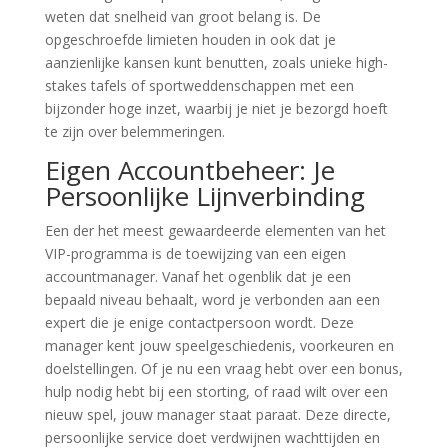
weten dat snelheid van groot belang is. De
opgeschroefde limieten houden in ook dat je
aanzienlijke kansen kunt benutten, zoals unieke high-
stakes tafels of sportweddenschappen met een
bijzonder hoge inzet, waarbij je niet je bezorgd hoeft
te zijn over belemmeringen.
Eigen Accountbeheer: Je
Persoonlijke Lijnverbinding
Een der het meest gewaardeerde elementen van het
VIP-programma is de toewijzing van een eigen
accountmanager. Vanaf het ogenblik dat je een
bepaald niveau behaalt, word je verbonden aan een
expert die je enige contactpersoon wordt. Deze
manager kent jouw speelgeschiedenis, voorkeuren en
doelstellingen. Of je nu een vraag hebt over een bonus,
hulp nodig hebt bij een storting, of raad wilt over een
nieuw spel, jouw manager staat paraat. Deze directe,
persoonlijke service doet verdwijnen wachttijden en