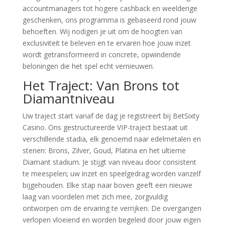
accountmanagers tot hogere cashback en weelderige
geschenken, ons programma is gebaseerd rond jouw
behoeften. Wij nodigen je uit om de hoogten van
exclusiviteit te beleven en te ervaren hoe jouw inzet
wordt getransformeerd in concrete, opwindende
beloningen die het spel echt vernieuwen.
Het Traject: Van Brons tot
Diamantniveau
Uw traject start vanaf de dag je registreert bij BetSixty
Casino. Ons gestructureerde VIP-traject bestaat uit
verschillende stadia, elk genoemd naar edelmetalen en
stenen: Brons, Zilver, Goud, Platina en het ultieme
Diamant stadium. Je stijgt van niveau door consistent
te meespelen; uw inzet en speelgedrag worden vanzelf
bijgehouden. Elke stap naar boven geeft een nieuwe
laag van voordelen met zich mee, zorgvuldig
ontworpen om de ervaring te verrijken. De overgangen
verlopen vloeiend en worden begeleid door jouw eigen