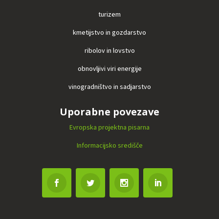
turizem
kmetijstvo in gozdarstvo
ribolov in lovstvo
obnovljivi viri energije
vinogradništvo in sadjarstvo
Uporabne povezave
Evropska projektna pisarna
Informacijsko središče