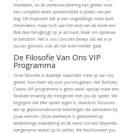
meedelen, en de verliesverzekering kan gelden over
een complete week speelactiviteit in plaats van per
dag. Dit impliceert dat je een ongelukkige reeks kunt
meemaken, maar toch aan het eind van de week een
flink deel terugkrijgt op je account, klaar om opnieuw
te benutten. Het is ons concrete bewijs dat we in je
succes geloven, ook als het even minder gaat.
De Filosofie Van Ons VIP
Programma
Onze filosofie is duidelijk: naarmate meer je van ons
geniet, hoe meer wij voor jou terugdoen. Het BetSixty
Casino VIP-programma is geen vaste opstap maar een
flexibele ervaring die meegroeit met jou als speler. We
begrijpen dat elke speler eigen is, daardoor focussen
we op gepersonaliseerde beloningen die aansluiten bij
jouw wensen. Onze werkwijze is gebaseerd op
wederkerige waardering en de wens om een blijvende,
aangename relatie op te zetten. We beschouwen jou