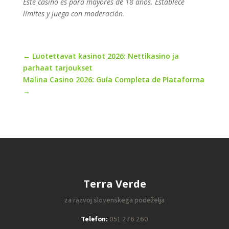
Este casino es para mayores de 18 años. Establece
límites y juega con moderación.
←
Luotettavat kasinot 2026: Nettikasino ja
parhaat tarjoukset
Malina Casino 2026: Guía Completa de Plataforma
→
Terra Verde
za razvoj slovenskega podeželja
Telefon:
051 276 260