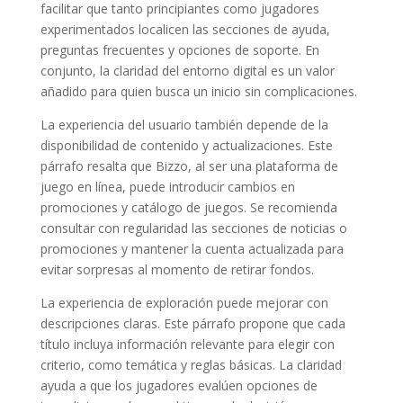
facilitar que tanto principiantes como jugadores
experimentados localicen las secciones de ayuda,
preguntas frecuentes y opciones de soporte. En
conjunto, la claridad del entorno digital es un valor
añadido para quien busca un inicio sin complicaciones.
La experiencia del usuario también depende de la
disponibilidad de contenido y actualizaciones. Este
párrafo resalta que Bizzo, al ser una plataforma de
juego en línea, puede introducir cambios en
promociones y catálogo de juegos. Se recomienda
consultar con regularidad las secciones de noticias o
promociones y mantener la cuenta actualizada para
evitar sorpresas al momento de retirar fondos.
La experiencia de exploración puede mejorar con
descripciones claras. Este párrafo propone que cada
título incluya información relevante para elegir con
criterio, como temática y reglas básicas. La claridad
ayuda a que los jugadores evalúen opciones de