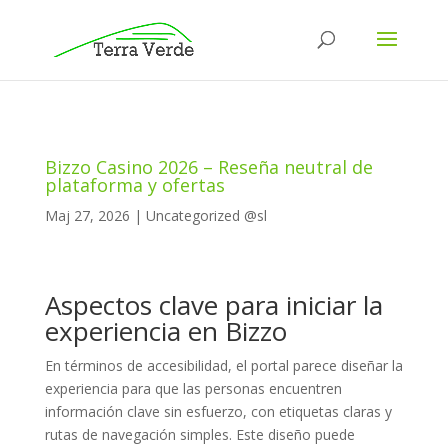
Bizzo Casino 2026 – Reseña neutral de
plataforma y ofertas
Maj 27, 2026
|
Uncategorized @sl
Aspectos clave para iniciar la
experiencia en Bizzo
En términos de accesibilidad, el portal parece diseñar la
experiencia para que las personas encuentren
información clave sin esfuerzo, con etiquetas claras y
rutas de navegación simples. Este diseño puede