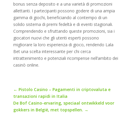
bonus senza deposito e a una varietà di promozioni
allettanti. I partecipanti possono godere di una ampia
gamma di giochi, beneficiando al contempo di un
solido sistema di premi fedeltà e di eventi stagionali.
Comprendendo e sfruttando queste promozioni, sia i
giocatori nuovi che gli utenti esperti possono
migliorare la loro esperienza di gioco, rendendo Lala
Bet una scelta interessante per chi cerca
intrattenimento e potenziali ricompense nell’ambito dei
casinò online.
←
Pistolo Casino – Pagamenti in criptovaluta e
transazioni rapidi in Italia
De Bof Casino-ervaring, speciaal ontwikkeld voor
gokkers in België, met topspellen.
→