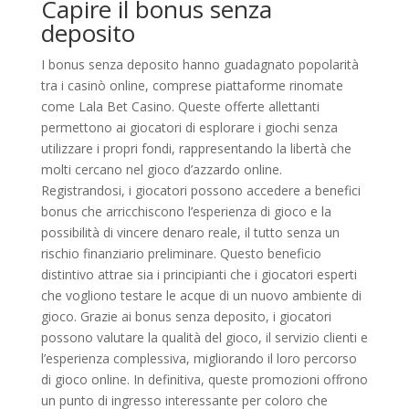
Capire il bonus senza
deposito
I bonus senza deposito hanno guadagnato popolarità
tra i casinò online, comprese piattaforme rinomate
come Lala Bet Casino. Queste offerte allettanti
permettono ai giocatori di esplorare i giochi senza
utilizzare i propri fondi, rappresentando la libertà che
molti cercano nel gioco d’azzardo online.
Registrandosi, i giocatori possono accedere a benefici
bonus che arricchiscono l’esperienza di gioco e la
possibilità di vincere denaro reale, il tutto senza un
rischio finanziario preliminare. Questo beneficio
distintivo attrae sia i principianti che i giocatori esperti
che vogliono testare le acque di un nuovo ambiente di
gioco. Grazie ai bonus senza deposito, i giocatori
possono valutare la qualità del gioco, il servizio clienti e
l’esperienza complessiva, migliorando il loro percorso
di gioco online. In definitiva, queste promozioni offrono
un punto di ingresso interessante per coloro che