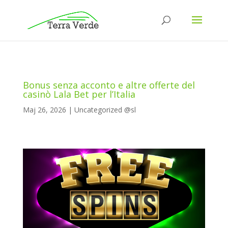
Bonus senza acconto e altre offerte del
casinò Lala Bet per l’Italia
Maj 26, 2026
|
Uncategorized @sl