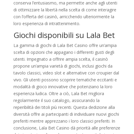
conserva l’entusiasmo, ma permette anche agli utenti
di ottimizzare la libertà nella scelta di come interagire
con l’offerta del casinò, arricchendo ulteriormente la
loro esperienza di intrattenimento.
Giochi disponibili su Lala Bet
La gamma di giochi di Lala Bet Casino offre un’ampia
scelta di opzioni che appagano i differenti gusti degli
utenti. Impegnato a offrire ampia scelta, il casinò
propone un’ampia varietà di giochi, inclusi giochi da
tavolo classici, video slot e alternative con croupier dal
vivo. Gli utenti possono scoprire tematiche eccitanti e
modalità di gioco innovative che potenziano la loro
esperienza ludica. Oltre a ciò, Lala Bet migliora
regolarmente il suo catalogo, assicurando la
reperibilità dei titoli più recenti. Questa dedizione alla
diversità offre ai partecipanti di individuare nuovi giochi
preferiti mentre apprezzano i loro classici preferiti. In
conclusione, Lala Bet Casino dà priorità alle preferenze