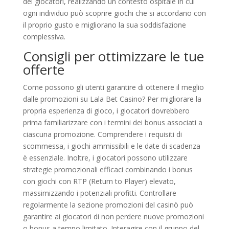
dei giocatori, realizzando un contesto ospitale in cui
ogni individuo può scoprire giochi che si accordano con
il proprio gusto e migliorano la sua soddisfazione
complessiva.
Consigli per ottimizzare le tue
offerte
Come possono gli utenti garantire di ottenere il meglio
dalle promozioni su Lala Bet Casino? Per migliorare la
propria esperienza di gioco, i giocatori dovrebbero
prima familiarizzare con i termini dei bonus associati a
ciascuna promozione. Comprendere i requisiti di
scommessa, i giochi ammissibili e le date di scadenza
è essenziale. Inoltre, i giocatori possono utilizzare
strategie promozionali efficaci combinando i bonus
con giochi con RTP (Return to Player) elevato,
massimizzando i potenziali profitti. Controllare
regolarmente la sezione promozioni del casinò può
garantire ai giocatori di non perdere nuove promozioni
o bonus a tempo limitato. Interagire con il gruppo del