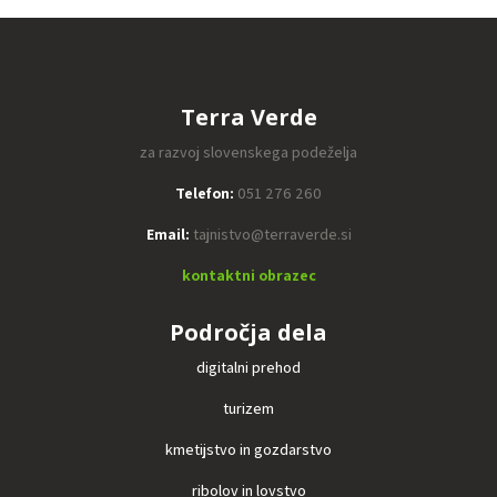
Terra Verde
za razvoj slovenskega podeželja
Telefon:
051 276 260
Email:
tajnistvo@terraverde.si
kontaktni obrazec
Področja dela
digitalni prehod
turizem
kmetijstvo in gozdarstvo
ribolov in lovstvo