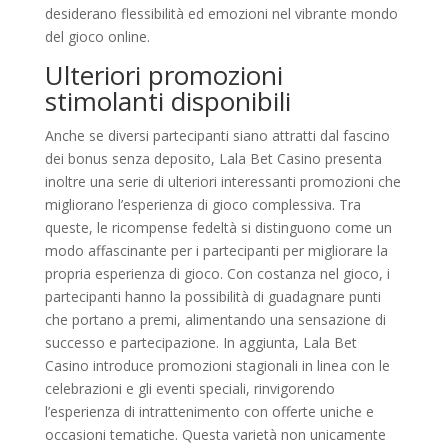
desiderano flessibilità ed emozioni nel vibrante mondo
del gioco online.
Ulteriori promozioni
stimolanti disponibili
Anche se diversi partecipanti siano attratti dal fascino
dei bonus senza deposito, Lala Bet Casino presenta
inoltre una serie di ulteriori interessanti promozioni che
migliorano l’esperienza di gioco complessiva. Tra
queste, le ricompense fedeltà si distinguono come un
modo affascinante per i partecipanti per migliorare la
propria esperienza di gioco. Con costanza nel gioco, i
partecipanti hanno la possibilità di guadagnare punti
che portano a premi, alimentando una sensazione di
successo e partecipazione. In aggiunta, Lala Bet
Casino introduce promozioni stagionali in linea con le
celebrazioni e gli eventi speciali, rinvigorendo
l’esperienza di intrattenimento con offerte uniche e
occasioni tematiche. Questa varietà non unicamente