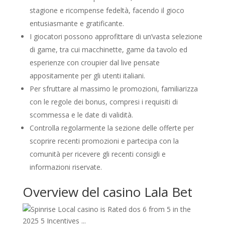
stagione e ricompense fedeltà, facendo il gioco
entusiasmante e gratificante.
I giocatori possono approfittare di un’vasta selezione
di game, tra cui macchinette, game da tavolo ed
esperienze con croupier dal live pensate
appositamente per gli utenti italiani.
Per sfruttare al massimo le promozioni, familiarizza
con le regole dei bonus, compresi i requisiti di
scommessa e le date di validità.
Controlla regolarmente la sezione delle offerte per
scoprire recenti promozioni e partecipa con la
comunità per ricevere gli recenti consigli e
informazioni riservate.
Overview del casino Lala Bet