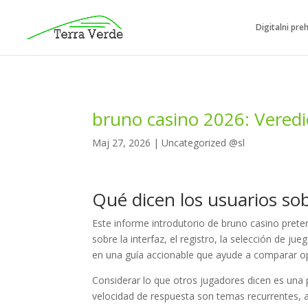
Digitalni pre
bruno casino 2026: Veredi
Maj 27, 2026
|
Uncategorized @sl
Qué dicen los usuarios so
Este informe introdutorio de bruno casino prete
sobre la interfaz, el registro, la selección de ju
en una guía accionable que ayude a comparar opc
Considerar lo que otros jugadores dicen es una p
velocidad de respuesta son temas recurrentes, a