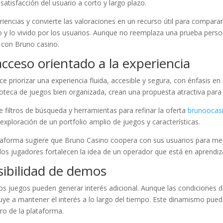
satisfacción del usuario a corto y largo plazo.
eriencias y convierte las valoraciones en un recurso útil para compa
 y lo vivido por los usuarios. Aunque no reemplaza una prueba person
a con Bruno casino.
acceso orientado a la experiencia
 priorizar una experiencia fluida, accesible y segura, con énfasis en 
oteca de juegos bien organizada, crean una propuesta atractiva para 
de filtros de búsqueda y herramientas para refinar la oferta
brunoocas
xploración de un portfolio amplio de juegos y características.
lataforma sugiere que Bruno Casino coopera con sus usuarios para me
os jugadores fortalecen la idea de un operador que está en aprendiz
sibilidad de demos
s juegos pueden generar interés adicional. Aunque las condiciones d
buye a mantener el interés a lo largo del tiempo. Este dinamismo pue
ro de la plataforma.