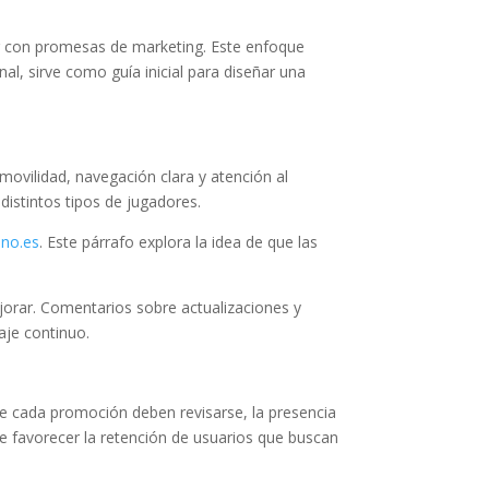
rar con promesas de marketing. Este enfoque
al, sirve como guía inicial para diseñar una
movilidad, navegación clara y atención al
distintos tipos de jugadores.
ino.es
. Este párrafo explora la idea de que las
jorar. Comentarios sobre actualizaciones y
aje continuo.
e cada promoción deben revisarse, la presencia
de favorecer la retención de usuarios que buscan