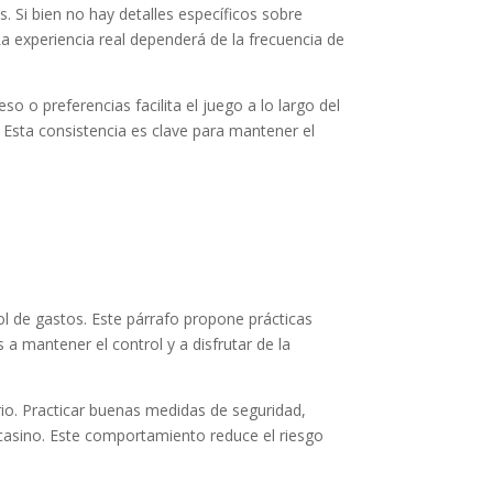
. Si bien no hay detalles específicos sobre
La experiencia real dependerá de la frecuencia de
o o preferencias facilita el juego a lo largo del
. Esta consistencia es clave para mantener el
l de gastos. Este párrafo propone prácticas
s a mantener el control y a disfrutar de la
rio. Practicar buenas medidas de seguridad,
casino. Este comportamiento reduce el riesgo