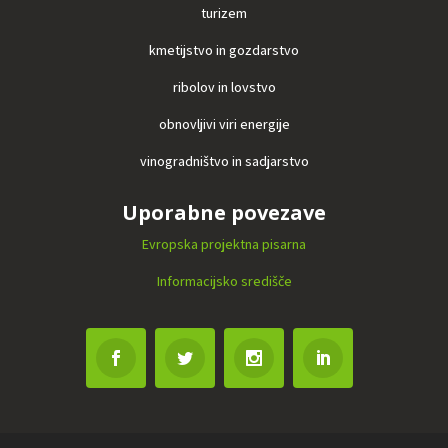
turizem
kmetijstvo in gozdarstvo
ribolov in lovstvo
obnovljivi viri energije
vinogradništvo in sadjarstvo
Uporabne povezave
Evropska projektna pisarna
Informacijsko središče