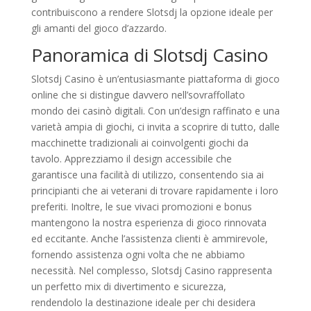
contribuiscono a rendere Slotsdj la opzione ideale per
gli amanti del gioco d’azzardo.
Panoramica di Slotsdj Casino
Slotsdj Casino è un’entusiasmante piattaforma di gioco
online che si distingue davvero nell’sovraffollato
mondo dei casinò digitali. Con un’design raffinato e una
varietà ampia di giochi, ci invita a scoprire di tutto, dalle
macchinette tradizionali ai coinvolgenti giochi da
tavolo. Apprezziamo il design accessibile che
garantisce una facilità di utilizzo, consentendo sia ai
principianti che ai veterani di trovare rapidamente i loro
preferiti. Inoltre, le sue vivaci promozioni e bonus
mantengono la nostra esperienza di gioco rinnovata
ed eccitante. Anche l’assistenza clienti è ammirevole,
fornendo assistenza ogni volta che ne abbiamo
necessità. Nel complesso, Slotsdj Casino rappresenta
un perfetto mix di divertimento e sicurezza,
rendendolo la destinazione ideale per chi desidera