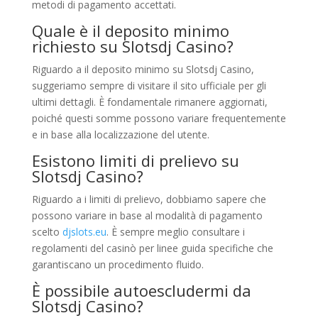
metodi di pagamento accettati.
Quale è il deposito minimo
richiesto su Slotsdj Casino?
Riguardo a il deposito minimo su Slotsdj Casino,
suggeriamo sempre di visitare il sito ufficiale per gli
ultimi dettagli. È fondamentale rimanere aggiornati,
poiché questi somme possono variare frequentemente
e in base alla localizzazione del utente.
Esistono limiti di prelievo su
Slotsdj Casino?
Riguardo a i limiti di prelievo, dobbiamo sapere che
possono variare in base al modalità di pagamento
scelto
djslots.eu
. È sempre meglio consultare i
regolamenti del casinò per linee guida specifiche che
garantiscano un procedimento fluido.
È possibile autoescludermi da
Slotsdj Casino?