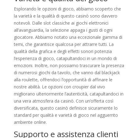
Esplorando le opzioni di gioco, abbiamo scoperto che
la varietà e la qualità di questo casinò sono davvero
notevoli. Dalle slot classiche ai giochi elettronici
all’avanguardia, la selezione appaga i gusti di ogni
giocatore. Abbiamo notato una eccezionale gamma di
temi, che garantisce qualcosa per attrarre tutti. La
qualità della grafica e degli effetti sonori potenzia
l’esperienza di gioco, catapultandoci in un mondo di
emozioni. Inoltre, non possiamo trascurare la presenza
di numerosi giochi da tavolo, che vanno dal blackjack
alla roulette, offrendoci l’opportunità di affinare le
nostre abilità. Le opzioni con croupier dal vivo
migliorano ulteriormente l’autenticità, catapultandoci in
una vera atmosfera da casinò. Con un’offerta così
diversificata, questo casinò definisce sicuramente lo
standard per qualità e varietà di gioco nel agguerrito
ambiente online.
Supporto e assistenza clienti