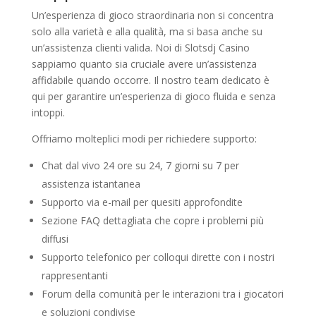
Un’esperienza di gioco straordinaria non si concentra
solo alla varietà e alla qualità, ma si basa anche su
un’assistenza clienti valida. Noi di Slotsdj Casino
sappiamo quanto sia cruciale avere un’assistenza
affidabile quando occorre. Il nostro team dedicato è
qui per garantire un’esperienza di gioco fluida e senza
intoppi.
Offriamo molteplici modi per richiedere supporto:
Chat dal vivo 24 ore su 24, 7 giorni su 7 per
assistenza istantanea
Supporto via e-mail per quesiti approfondite
Sezione FAQ dettagliata che copre i problemi più
diffusi
Supporto telefonico per colloqui dirette con i nostri
rappresentanti
Forum della comunità per le interazioni tra i giocatori
e soluzioni condivise