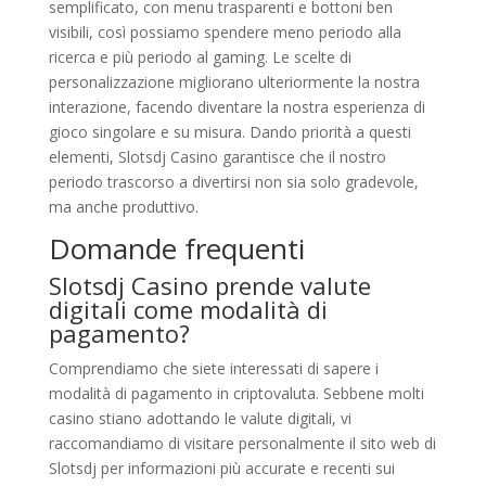
semplificato, con menu trasparenti e bottoni ben
visibili, così possiamo spendere meno periodo alla
ricerca e più periodo al gaming. Le scelte di
personalizzazione migliorano ulteriormente la nostra
interazione, facendo diventare la nostra esperienza di
gioco singolare e su misura. Dando priorità a questi
elementi, Slotsdj Casino garantisce che il nostro
periodo trascorso a divertirsi non sia solo gradevole,
ma anche produttivo.
Domande frequenti
Slotsdj Casino prende valute
digitali come modalità di
pagamento?
Comprendiamo che siete interessati di sapere i
modalità di pagamento in criptovaluta. Sebbene molti
casino stiano adottando le valute digitali, vi
raccomandiamo di visitare personalmente il sito web di
Slotsdj per informazioni più accurate e recenti sui