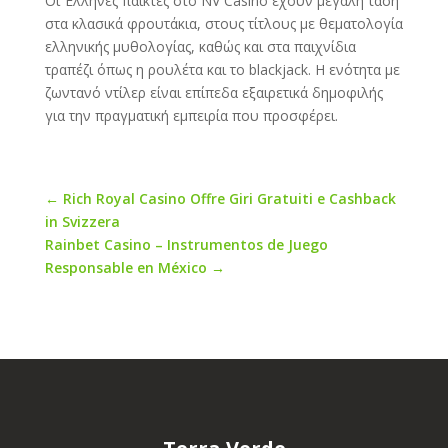
Οι Έλληνες παίκτες στο NV Casino έχουν μεγάλη τάση
στα κλασικά φρουτάκια, στους τίτλους με θεματολογία
ελληνικής μυθολογίας, καθώς και στα παιχνίδια
τραπέζι όπως η ρουλέτα και το blackjack. Η ενότητα με
ζωντανό ντίλερ είναι επίπεδα εξαιρετικά δημοφιλής
για την πραγματική εμπειρία που προσφέρει.
←
Rich Royal Casino Offre Giri Gratuiti e Cashback
in Svizzera
Rainbet Casino – Instrumentos de Juego
Responsable en México
→