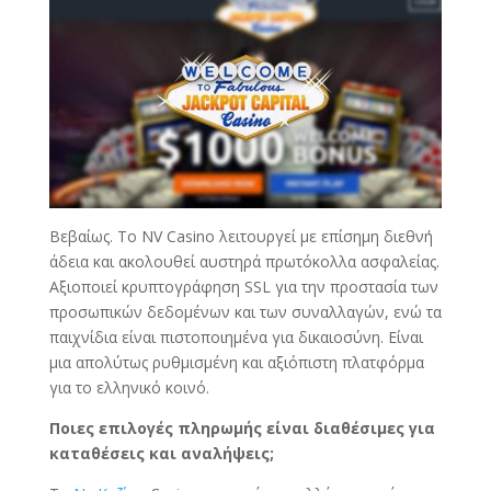
Βεβαίως. Το NV Casino λειτουργεί με επίσημη διεθνή
άδεια και ακολουθεί αυστηρά πρωτόκολλα ασφαλείας.
Αξιοποιεί κρυπτογράφηση SSL για την προστασία των
προσωπικών δεδομένων και των συναλλαγών, ενώ τα
παιχνίδια είναι πιστοποιημένα για δικαιοσύνη. Είναι
μια απολύτως ρυθμισμένη και αξιόπιστη πλατφόρμα
για το ελληνικό κοινό.
Ποιες επιλογές πληρωμής είναι διαθέσιμες για
καταθέσεις και αναλήψεις;