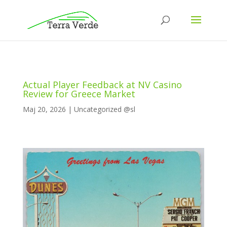
Actual Player Feedback at NV Casino
Review for Greece Market
Maj 20, 2026
|
Uncategorized @sl