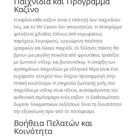
Παιχνίδια και Πρόγραμμα
Καζίνο
Η καρδιά κάθε καζίνο είναι η επιλογή των παιχνιδιών
του, και το NV Casino δεν απογοητεύει. Η πλατφόρμα
φιλοξενεί χιλιάδες τίτλους από κορυφαίους
παρόχους λογισμικού, εγγυώμενη ποιότητα
γραφικών και δίκαιο παιχνίδι. Οι Έλληνες παίκτες θα
βρουν μια μεγάλη ποικιλία από φρουτάκια, τραπέζια
με ζωντανό ντίλερ, και βιντεοπόκερ. Η ύπαρξη των
αγαπημένων παιχνιδιών με ελληνικό θέμα είναι ένα
ευχάριστο στοιχείο που δείχνει προσαρμογή στην
τοπική κουλτούρα. Η υπηρεσία ζωντανής ροής στα
παιχνίδια με ντίλερ είναι τέλεια, αναπαράγοντας την
αυθεντική ατμόσφαιρα ενός καζίνο. Η διαθεσιμότητα
δωρεάν δοκιμαστικών εκδόσεων δίνει τη δυνατότητα
την εξοικείωση πριν από το πόνταρισμα.
Βοήθεια Πελατών και
Κοινότητα