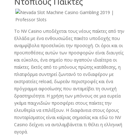
Ντόπιους Παίκτες
Το NV Casino υποδέχεται τους νέους παίκτες από την
Ελλάδα με ένα ενθουσιώδες πακέτο υποδοχής που
αναμφίβολα προσελκύει την προσοχή. Οι όροι και οι
προϋποθέσεις αυτών των προσφορών είναι διαυγείς
και εύκολοι, ένα σημείο που αγαπούν ιδιαίτερα οι
παίκτες. Εκτός από το μπόνους πρώτης κατάθεσης, η
πλατφόρμα συντηρεί ζωντανό το ενδιαφέρον με
εκστρατείες reload, δωρεάν περιστροφές και ένα
πρόγραμμα αφοσίωσης που ανταμείβει τη συνεχή
δραστηριότητα. Η χρήση των μπόνους σε μια ευρεία
γκάμα παιχνιδιών προσφέρει στους παίκτες την
ελευθερία να επιλέξουν. Η διαφάνεια στους όρους
πονταρίσματος είναι καίριας σημασίας και εδώ το NV
Casino δείχνει να αντιλαμβάνεται τι θέλει η ελληνική
αγορά.