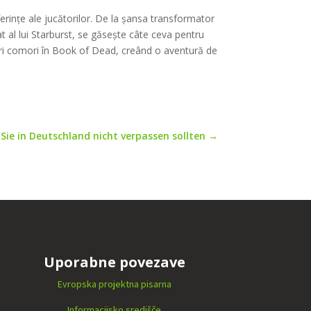
rințe ale jucătorilor. De la șansa transformator
 al lui Starburst, se găsește câte ceva pentru
peri comori în Book of Dead, creând o aventură de
 Sie in Deutschland nicht verpassen sollten
→
Uporabne povezave
Evropska projektna pisarna
Informacijsko središče