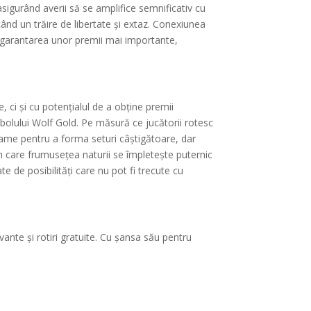
 asigurând averii să se amplifice semnificativ cu
ând un trăire de libertate și extaz. Conexiunea
 și garantarea unor premii mai importante,
, ci și cu potențialul de a obține premii
simbolului Wolf Gold. Pe măsură ce jucătorii rotesc
grame pentru a forma seturi câștigătoare, dar
în care frumusețea naturii se împletește puternic
e de posibilități care nu pot fi trecute cu
ante și rotiri gratuite. Cu șansa său pentru