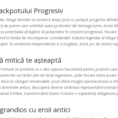
ckpotului Progresiv
ale, Mega Moolah se remarcă drept jocul cu jackpot progresiv definitiv 
tă de premii care schimbă viața jucătorilor din întreaga lume. Acest tit
cu potențialul atrăgător al jackpotelor în creștere progresivă. Fiecare 
uind la fondul de recompense considerabil. Statutul legendar al Mega 
te. În urmărirea independenței și a bogăției, acest joc de sloturi repre
ă mitică te așteaptă
ortune se prezintă ca o altă opțiune fascinantă pentru jucătorii care 
erii într-un tărâm plin de ființe legendare, unde fiecare rotire poate r
 duce la câștiguri remarcabile. Jocul oferă imagini spectaculoase și 
 domeniile antice, descoperă diverse simboluri reprezentând monștri mi
 șansei îi îmbie, transformând Divine Fortune o experiență obligatorie 
 grandios cu eroii antici