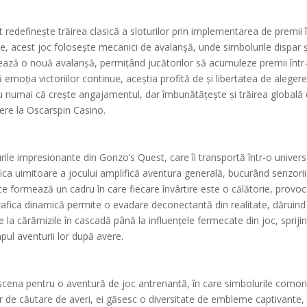
 redefinește trăirea clasică a sloturilor prin implementarea de premii
nale, acest joc folosește mecanici de avalanșă, unde simbolurile dispar 
ează o nouă avalanșă, permițând jucătorilor să acumuleze premii într-o
moția victoriilor continue, aceștia profită de și libertatea de alegere
r nu numai că crește angajamentul, dar îmbunătățește și trăirea global
ere la Oscarspin Casino.
urile impresionante din Gonzo’s Quest, care îi transportă într-o univers
ica uimitoare a jocului amplifică aventura generală, bucurând senzorii 
e formează un cadru în care fiecare învârtire este o călătorie, provocâ
rafica dinamică permite o evadare deconectantă din realitate, dăruind
la cărămizile în cascadă până la influențele fermecate din joc, spriji
mpul aventurii lor după avere.
cena pentru o aventură de joc antrenantă, în care simbolurile comorii și
r de căutare de averi, ei găsesc o diversitate de embleme captivante, 