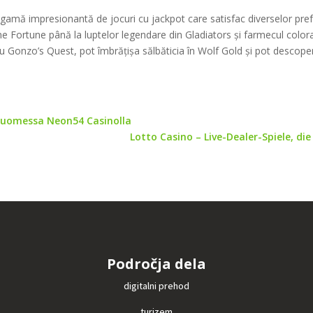
amă impresionantă de jocuri cu jackpot care satisfac diverselor prefe
 Fortune până la luptelor legendare din Gladiators și farmecul colorat
e cu Gonzo’s Quest, pot îmbrățișa sălbăticia în Wolf Gold și pot desco
Suomessa Neon54 Casinolla
Lotto Casino – Live-Dealer-Spiele, die
Področja dela
digitalni prehod
turizem