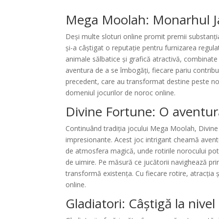
Mega Moolah: Monarhul Ja
Deși multe sloturi online promit premii substanți
și-a câștigat o reputație pentru furnizarea regula
animale sălbatice și grafică atractivă, combinate 
aventura de a se îmbogăți, fiecare pariu contrib
precedent, care au transformat destine peste noap
domeniul jocurilor de noroc online.
Divine Fortune: O aventur
Continuând tradiția jocului Mega Moolah, Divine F
impresionante. Acest joc intrigant cheamă aventuri
de atmosfera magică, unde rotirile norocului pot
de uimire. Pe măsură ce jucătorii navighează prin
transformă existența. Cu fiecare rotire, atracția
online.
Gladiatori: Câștigă la nivel