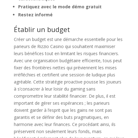
Pratiquez avec le mode démo gratuit
Restez informé
Établir un budget
Créer un budget est une démarche essentielle pour les
parieurs de Rizzio Casino qui souhaitent maximiser
leurs bénéfices tout en limitant les risques financiers.
Avec une organisation budgétaire efficiente, tous peut
fixer des frontières nettes qui préviennent les mises
irréfléchies et certifient une session de ludique plus
agréable. Cette stratégie proactive pousse les joueurs
à s’consacrer à leur loisir du gaming sans
compromettre leur stabilité financier. De plus, il est
important de gérer ses espérances ; les parieurs
doivent garder à l’esprit que les gains ne sont pas
garantis et se définir des buts pragmatiques, en
harmonie avec leur finances. Ce procédant ainsi, ils
préservent non seulement leurs fonds, mais