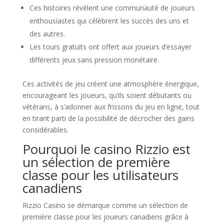
Ces histoires révèlent une communauté de joueurs
enthousiastes qui célèbrent les succès des uns et
des autres.
Les tours gratuits ont offert aux joueurs d’essayer
différents jeux sans pression monétaire.
Ces activités de jeu créent une atmosphère énergique,
encourageant les joueurs, qu’ils soient débutants ou
vétérans, à s’adonner aux frissons du jeu en ligne, tout
en tirant parti de la possibilité de décrocher des gains
considérables.
Pourquoi le casino Rizzio est
un sélection de première
classe pour les utilisateurs
canadiens
Rizzio Casino se démarque comme un sélection de
première classe pour les joueurs canadiens grâce à