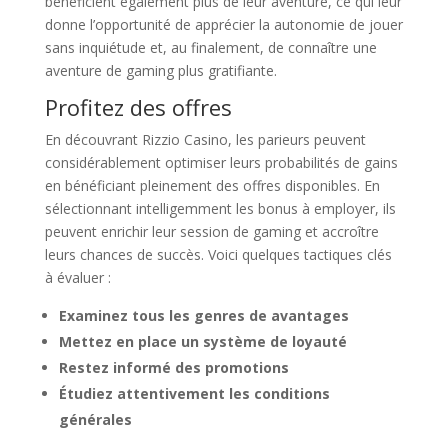
bénéficient également plus de leur aventure, ce qui leur
donne l’opportunité de apprécier la autonomie de jouer
sans inquiétude et, au finalement, de connaître une
aventure de gaming plus gratifiante.
Profitez des offres
En découvrant Rizzio Casino, les parieurs peuvent
considérablement optimiser leurs probabilités de gains
en bénéficiant pleinement des offres disponibles. En
sélectionnant intelligemment les bonus à employer, ils
peuvent enrichir leur session de gaming et accroître
leurs chances de succès. Voici quelques tactiques clés
à évaluer :
Examinez tous les genres de avantages
Mettez en place un système de loyauté
Restez informé des promotions
Étudiez attentivement les conditions
générales