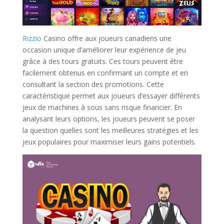
Rizzio
Casino offre aux joueurs canadiens une
occasion unique d’améliorer leur expérience de jeu
grâce à des tours gratuits. Ces tours peuvent être
facilement obtenus en confirmant un compte et en
consultant la section des promotions. Cette
caractéristique permet aux joueurs d’essayer différents
jeux de machines à sous sans risque financier. En
analysant leurs options, les joueurs peuvent se poser
la question quelles sont les meilleures stratégies et les
jeux populaires pour maximiser leurs gains potentiels.