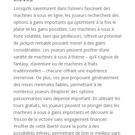
Lorsqu’ils saventurent dans l’univers fascinant des
machines à sous en ligne, les joueurs recherchent des
options à gains importants qui optimisent à la fois le
plaisir et les gains possibles. Les machines à sous à
forte volatilité, bien que périlleuses, offrent un potentiel
de jackpot rentable pouvant mener à des gains
considérables. Les joueurs peuvent profiter d’une
variété de machines à sous à thème – qu’il s’agisse de
fantasy, d’aventure ou de machines à fruits
traditionnelles – chacune offrant une expérience
immersive. De plus, ces jeux proposent généralement
des mises minimales faibles, permettant à de
nombreux joueurs d’explorer des options
passionnantes sans dépense important. En utilisant les
tours gratuits, les joueurs peuvent se plonger dans les
machines à sous à gains importants et découvrir le
frisson de la victoire sans engagement financier.
Profiter de cette liberté ouvre la porte à des
possibilités infinies, permettant de tirer le meilleur parti