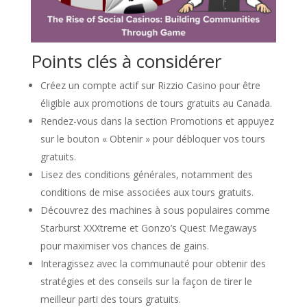
Points clés à considérer
Créez un compte actif sur Rizzio Casino pour être
éligible aux promotions de tours gratuits au Canada.
Rendez-vous dans la section Promotions et appuyez
sur le bouton « Obtenir » pour débloquer vos tours
gratuits.
Lisez des conditions générales, notamment des
conditions de mise associées aux tours gratuits.
Découvrez des machines à sous populaires comme
Starburst XXXtreme et Gonzo’s Quest Megaways
pour maximiser vos chances de gains.
Interagissez avec la communauté pour obtenir des
stratégies et des conseils sur la façon de tirer le
meilleur parti des tours gratuits.