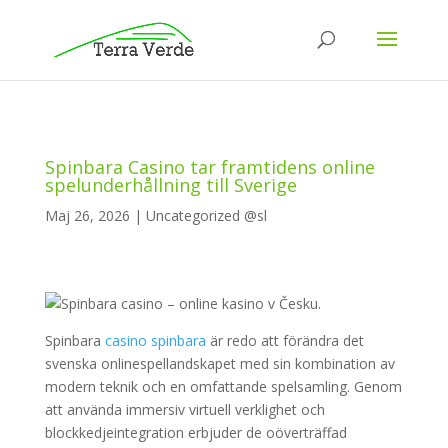
Spinbara Casino tar framtidens online
spelunderhållning till Sverige
Maj 26, 2026
|
Uncategorized @sl
Spinbara
casino spinbara
är redo att förändra det
svenska onlinespellandskapet med sin kombination av
modern teknik och en omfattande spelsamling. Genom
att använda immersiv virtuell verklighet och
blockkedjeintegration erbjuder de oöverträffad