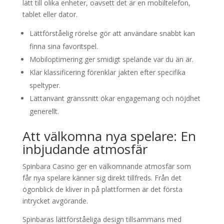
lätt till olika enheter, oavsett det är en mobiltelefon,
tablet eller dator.
Lättförståelig rörelse gör att användare snabbt kan
finna sina favoritspel.
Mobiloptimering ger smidigt spelande var du än är.
Klar klassificering förenklar jakten efter specifika
speltyper.
Lättanvänt gränssnitt ökar engagemang och nöjdhet
generellt.
Att välkomna nya spelare: En
inbjudande atmosfär
Spinbara Casino ger en välkomnande atmosfär som
får nya spelare känner sig direkt tillfreds. Från det
ögonblick de kliver in på plattformen är det första
intrycket avgörande.
Spinbaras lättförståeliga design tillsammans med