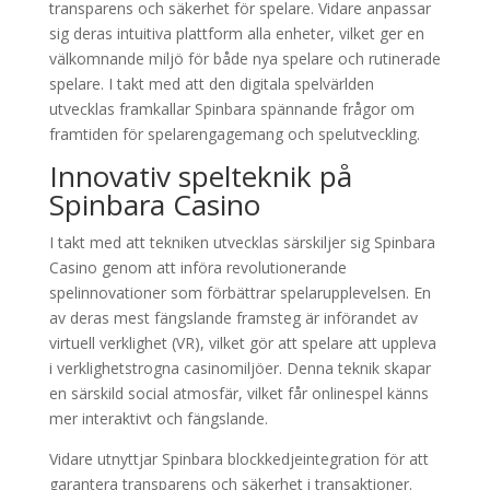
transparens och säkerhet för spelare. Vidare anpassar
sig deras intuitiva plattform alla enheter, vilket ger en
välkomnande miljö för både nya spelare och rutinerade
spelare. I takt med att den digitala spelvärlden
utvecklas framkallar Spinbara spännande frågor om
framtiden för spelarengagemang och spelutveckling.
Innovativ spelteknik på
Spinbara Casino
I takt med att tekniken utvecklas särskiljer sig Spinbara
Casino genom att införa revolutionerande
spelinnovationer som förbättrar spelarupplevelsen. En
av deras mest fängslande framsteg är införandet av
virtuell verklighet (VR), vilket gör att spelare att uppleva
i verklighetstrogna casinomiljöer. Denna teknik skapar
en särskild social atmosfär, vilket får onlinespel känns
mer interaktivt och fängslande.
Vidare utnyttjar Spinbara blockkedjeintegration för att
garantera transparens och säkerhet i transaktioner.