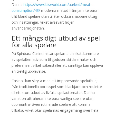
Denna
https://www.ibisworld.com/au/bed/meat-
consumption/43/
moderna metod främjar inte bara
tillit bland spelare utan tillåter också snabbare uttag
och insättningar, vilket avsevärt höjer
användarnöjdheten.
Ett mångsidigt utbud av spel
för alla spelare
På Spinbara Casino hittar spelarna en skattkammare
av spelalternativ som tillgodoser skilda smaker och
preferenser, vilket säkerställer att samtliga kan uppleva
en trevlig upplevelse.
Casinot kan skryta med ett imponerande spelutbud,
från traditionella bordsspel som blackjack och roulette
till ett stort utbud av livfulla spelautomater. Denna
variation attraherar inte bara vanliga spelare utan
uppmuntrar även rutinerade spelare att komma
tillbaka, vilket ökar spelarnas engagemang över hela