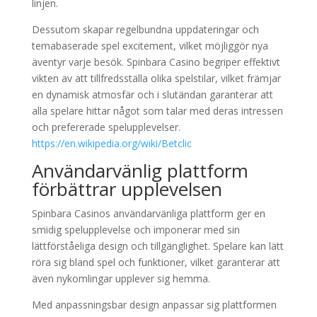
linjen.
Dessutom skapar regelbundna uppdateringar och
temabaserade spel excitement, vilket möjliggör nya
äventyr varje besök. Spinbara Casino begriper effektivt
vikten av att tillfredsställa olika spelstilar, vilket främjar
en dynamisk atmosfär och i slutändan garanterar att
alla spelare hittar något som talar med deras intressen
och prefererade spelupplevelser.
https://en.wikipedia.org/wiki/Betclic
Användarvänlig plattform
förbättrar upplevelsen
Spinbara Casinos användarvänliga plattform ger en
smidig spelupplevelse och imponerar med sin
lättförståeliga design och tillgänglighet. Spelare kan lätt
röra sig bland spel och funktioner, vilket garanterar att
även nykomlingar upplever sig hemma.
Med anpassningsbar design anpassar sig plattformen