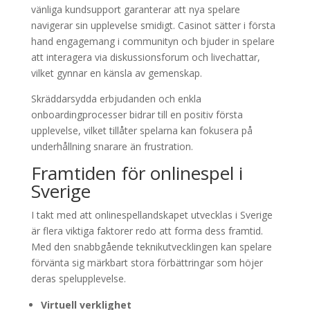
vänliga kundsupport garanterar att nya spelare
navigerar sin upplevelse smidigt. Casinot sätter i första
hand engagemang i communityn och bjuder in spelare
att interagera via diskussionsforum och livechattar,
vilket gynnar en känsla av gemenskap.
Skräddarsydda erbjudanden och enkla
onboardingprocesser bidrar till en positiv första
upplevelse, vilket tillåter spelarna kan fokusera på
underhållning snarare än frustration.
Framtiden för onlinespel i
Sverige
I takt med att onlinespellandskapet utvecklas i Sverige
är flera viktiga faktorer redo att forma dess framtid.
Med den snabbgående teknikutvecklingen kan spelare
förvänta sig märkbart stora förbättringar som höjer
deras spelupplevelse.
Virtuell verklighet