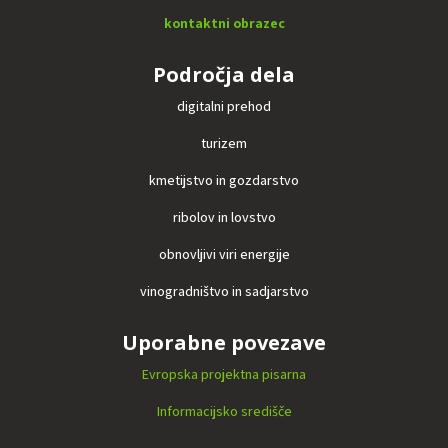
kontaktni obrazec
Področja dela
digitalni prehod
turizem
kmetijstvo in gozdarstvo
ribolov in lovstvo
obnovljivi viri energije
vinogradništvo in sadjarstvo
Uporabne povezave
Evropska projektna pisarna
Informacijsko središče