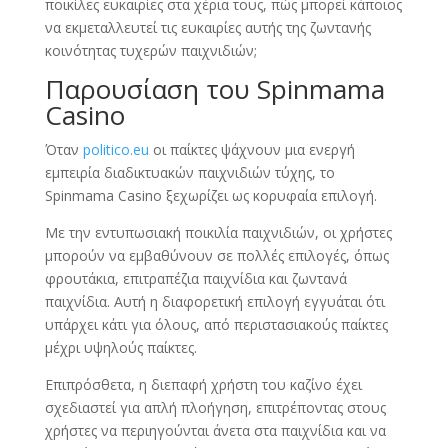
ποικίλες ευκαιρίες στα χέρια τους, πώς μπορεί κάποιος
να εκμεταλλευτεί τις ευκαιρίες αυτής της ζωντανής
κοινότητας τυχερών παιχνιδιών;
Παρουσίαση του Spinmama
Casino
Όταν
politico.eu
οι παίκτες ψάχνουν μια ενεργή
εμπειρία διαδικτυακών παιχνιδιών τύχης, το
Spinmama Casino ξεχωρίζει ως κορυφαία επιλογή.
Με την εντυπωσιακή ποικιλία παιχνιδιών, οι χρήστες
μπορούν να εμβαθύνουν σε πολλές επιλογές, όπως
φρουτάκια, επιτραπέζια παιχνίδια και ζωντανά
παιχνίδια. Αυτή η διαφορετική επιλογή εγγυάται ότι
υπάρχει κάτι για όλους, από περιστασιακούς παίκτες
μέχρι υψηλούς παίκτες.
Επιπρόσθετα, η διεπαφή χρήστη του καζίνο έχει
σχεδιαστεί για απλή πλοήγηση, επιτρέποντας στους
χρήστες να περιηγούνται άνετα στα παιχνίδια και να