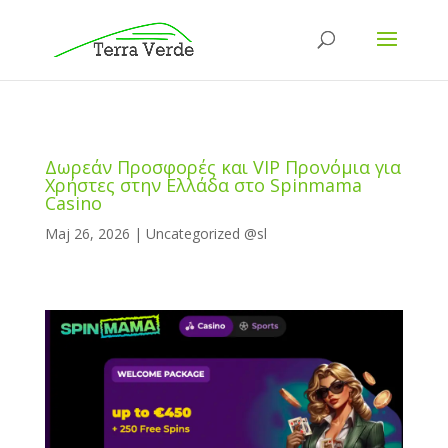
Δωρεάν Προσφορές και VIP Προνόμια για
Χρήστες στην Ελλάδα στο Spinmama
Casino
Maj 26, 2026
|
Uncategorized @sl