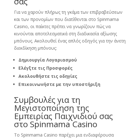
σας
Για να χαρούν πλήρως τη γκάμα των επιβραβεύσεων
και των προνομίων που διατίθενται στο Spinmama
Casino, οι παίκτες πρέπει να γνωρίζουν πώς να
κινούνται αποτελεσματικά στη διαδικασία αξίωσης
μπόνους. Ακολουθεί ένας απλός οδηγός για την άνετη
διεκδίκηση μπόνους:
Δημιουργία Λογαριασμού
Ελέγξτε τις Προσφορές
Ακολουθήστε τις οδηγίες
Επικοινωνήστε με την υποστήριξη
Συμβουλές για τη
Μεγιστοποίηση της
Εμπειρίας Παιχνιδιού σας
στο Spinmama Casino
Το Spinmama Casino παρέχει μια ενδιαφέρουσα