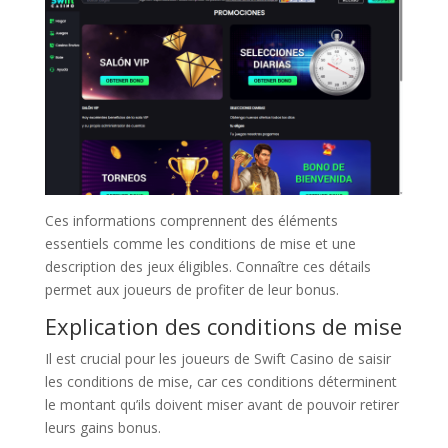
Ces informations comprennent des éléments
essentiels comme les conditions de mise et une
description des jeux éligibles. Connaître ces détails
permet aux joueurs de profiter de leur bonus.
Explication des conditions de mise
Il est crucial pour les joueurs de Swift Casino de saisir
les conditions de mise, car ces conditions déterminent
le montant qu’ils doivent miser avant de pouvoir retirer
leurs gains bonus.