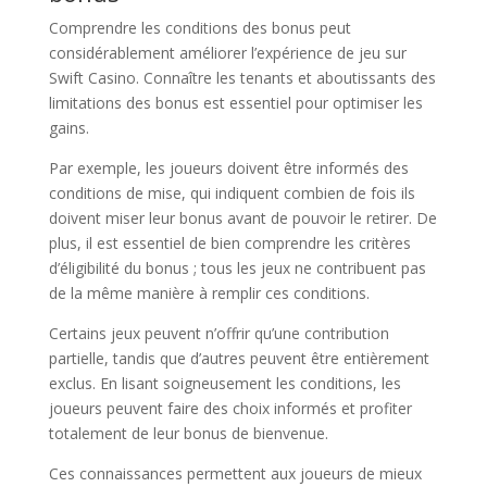
Comprendre les conditions des bonus peut
considérablement améliorer l’expérience de jeu sur
Swift Casino. Connaître les tenants et aboutissants des
limitations des bonus est essentiel pour optimiser les
gains.
Par exemple, les joueurs doivent être informés des
conditions de mise, qui indiquent combien de fois ils
doivent miser leur bonus avant de pouvoir le retirer. De
plus, il est essentiel de bien comprendre les critères
d’éligibilité du bonus ; tous les jeux ne contribuent pas
de la même manière à remplir ces conditions.
Certains jeux peuvent n’offrir qu’une contribution
partielle, tandis que d’autres peuvent être entièrement
exclus. En lisant soigneusement les conditions, les
joueurs peuvent faire des choix informés et profiter
totalement de leur bonus de bienvenue.
Ces connaissances permettent aux joueurs de mieux