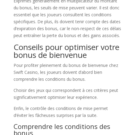
Exprimés généralement en multiplicateur du montant
du bonus, les seuils de mise peuvent varier. Il est donc
essentiel que les joueurs consultent les conditions
spécifiques. De plus, ils doivent tenir compte des dates
d’expiration des bonus, car le non-respect de ces délais
peut entraîner la perte du bonus et des gains associés.
Conseils pour optimiser votre
bonus de bienvenue
Pour profiter pleinement du bonus de bienvenue chez
Swift Casino, les joueurs doivent d’abord bien
comprendre les conditions du bonus.
Choisir des jeux qui correspondent à ces critères peut
significativement optimiser leur expérience.
Enfin, le contrôle des conditions de mise permet
d’éviter les fâcheuses surprises par la suite.
Comprendre les conditions des
bonus