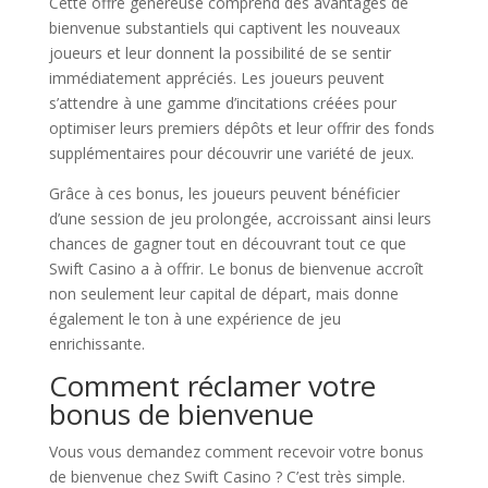
Cette offre généreuse comprend des avantages de
bienvenue substantiels qui captivent les nouveaux
joueurs et leur donnent la possibilité de se sentir
immédiatement appréciés. Les joueurs peuvent
s’attendre à une gamme d’incitations créées pour
optimiser leurs premiers dépôts et leur offrir des fonds
supplémentaires pour découvrir une variété de jeux.
Grâce à ces bonus, les joueurs peuvent bénéficier
d’une session de jeu prolongée, accroissant ainsi leurs
chances de gagner tout en découvrant tout ce que
Swift Casino a à offrir. Le bonus de bienvenue accroît
non seulement leur capital de départ, mais donne
également le ton à une expérience de jeu
enrichissante.
Comment réclamer votre
bonus de bienvenue
Vous vous demandez comment recevoir votre bonus
de bienvenue chez Swift Casino ? C’est très simple.