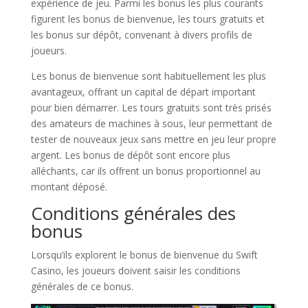
expérience de jeu. Parmi les bonus les plus courants
figurent les bonus de bienvenue, les tours gratuits et
les bonus sur dépôt, convenant à divers profils de
joueurs.
Les bonus de bienvenue sont habituellement les plus
avantageux, offrant un capital de départ important
pour bien démarrer. Les tours gratuits sont très prisés
des amateurs de machines à sous, leur permettant de
tester de nouveaux jeux sans mettre en jeu leur propre
argent. Les bonus de dépôt sont encore plus
alléchants, car ils offrent un bonus proportionnel au
montant déposé.
Conditions générales des
bonus
Lorsqu’ils explorent le bonus de bienvenue du Swift
Casino, les joueurs doivent saisir les conditions
générales de ce bonus.