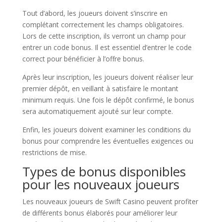
Tout d’abord, les joueurs doivent s’inscrire en
complétant correctement les champs obligatoires.
Lors de cette inscription, ils verront un champ pour
entrer un code bonus. Il est essentiel d’entrer le code
correct pour bénéficier à l’offre bonus.
Après leur inscription, les joueurs doivent réaliser leur
premier dépôt, en veillant à satisfaire le montant
minimum requis. Une fois le dépôt confirmé, le bonus
sera automatiquement ajouté sur leur compte.
Enfin, les joueurs doivent examiner les conditions du
bonus pour comprendre les éventuelles exigences ou
restrictions de mise.
Types de bonus disponibles
pour les nouveaux joueurs
Les nouveaux joueurs de Swift Casino peuvent profiter
de différents bonus élaborés pour améliorer leur