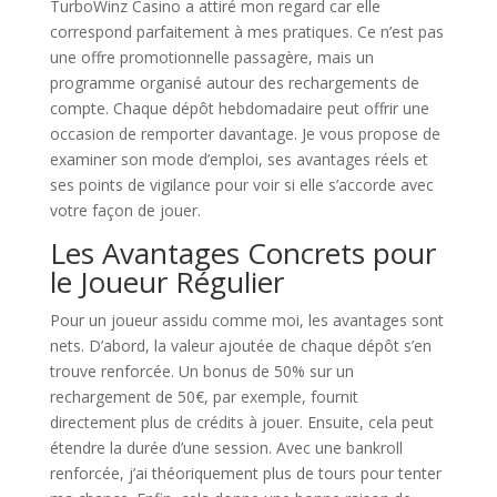
TurboWinz Casino a attiré mon regard car elle
correspond parfaitement à mes pratiques. Ce n’est pas
une offre promotionnelle passagère, mais un
programme organisé autour des rechargements de
compte. Chaque dépôt hebdomadaire peut offrir une
occasion de remporter davantage. Je vous propose de
examiner son mode d’emploi, ses avantages réels et
ses points de vigilance pour voir si elle s’accorde avec
votre façon de jouer.
Les Avantages Concrets pour
le Joueur Régulier
Pour un joueur assidu comme moi, les avantages sont
nets. D’abord, la valeur ajoutée de chaque dépôt s’en
trouve renforcée. Un bonus de 50% sur un
rechargement de 50€, par exemple, fournit
directement plus de crédits à jouer. Ensuite, cela peut
étendre la durée d’une session. Avec une bankroll
renforcée, j’ai théoriquement plus de tours pour tenter