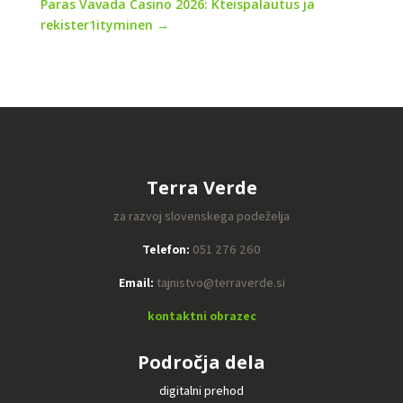
Paras Vavada Casino 2026: Kteispalautus ja
rekister1ityminen
→
Terra Verde
za razvoj slovenskega podeželja
Telefon:
051 276 260
Email:
tajnistvo@terraverde.si
kontaktni obrazec
Področja dela
digitalni prehod