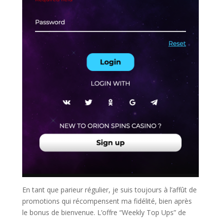
En tant que parieur régulier, je suis toujours à l’affût de
promotions qui récompensent ma fidélité, bien après
le bonus de bienvenue. L’offre “Weekly Top Ups” de