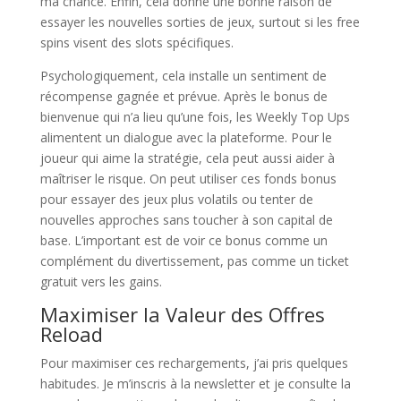
ma chance. Enfin, cela donne une bonne raison de
essayer les nouvelles sorties de jeux, surtout si les free
spins visent des slots spécifiques.
Psychologiquement, cela installe un sentiment de
récompense gagnée et prévue. Après le bonus de
bienvenue qui n’a lieu qu’une fois, les Weekly Top Ups
alimentent un dialogue avec la plateforme. Pour le
joueur qui aime la stratégie, cela peut aussi aider à
maîtriser le risque. On peut utiliser ces fonds bonus
pour essayer des jeux plus volatils ou tenter de
nouvelles approches sans toucher à son capital de
base. L’important est de voir ce bonus comme un
complément du divertissement, pas comme un ticket
gratuit vers les gains.
Maximiser la Valeur des Offres
Reload
Pour maximiser ces rechargements, j’ai pris quelques
habitudes. Je m’inscris à la newsletter et je consulte la