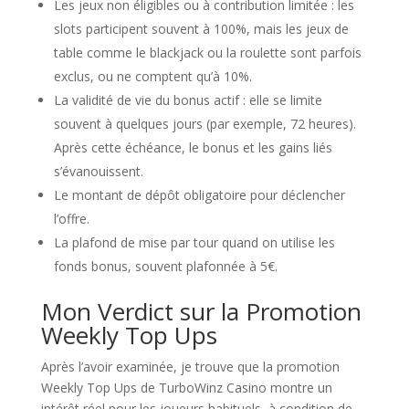
Les jeux non éligibles ou à contribution limitée : les
slots participent souvent à 100%, mais les jeux de
table comme le blackjack ou la roulette sont parfois
exclus, ou ne comptent qu’à 10%.
La validité de vie du bonus actif : elle se limite
souvent à quelques jours (par exemple, 72 heures).
Après cette échéance, le bonus et les gains liés
s’évanouissent.
Le montant de dépôt obligatoire pour déclencher
l’offre.
La plafond de mise par tour quand on utilise les
fonds bonus, souvent plafonnée à 5€.
Mon Verdict sur la Promotion
Weekly Top Ups
Après l’avoir examinée, je trouve que la promotion
Weekly Top Ups de TurboWinz Casino montre un
intérêt réel pour les joueurs habituels, à condition de