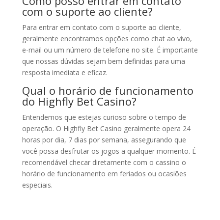
Como posso entrar em contato
com o suporte ao cliente?
Para entrar em contato com o suporte ao cliente,
geralmente encontramos opções como chat ao vivo,
e-mail ou um número de telefone no site. É importante
que nossas dúvidas sejam bem definidas para uma
resposta imediata e eficaz.
Qual o horário de funcionamento
do Highfly Bet Casino?
Entendemos que estejas curioso sobre o tempo de
operação. O Highfly Bet Casino geralmente opera 24
horas por dia, 7 dias por semana, assegurando que
você possa desfrutar os jogos a qualquer momento. É
recomendável checar diretamente com o cassino o
horário de funcionamento em feriados ou ocasiões
especiais.