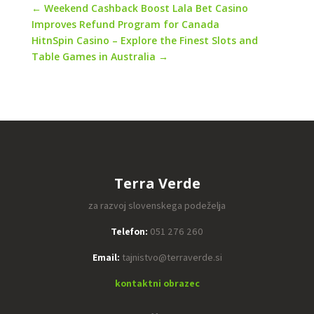
←
Weekend Cashback Boost Lala Bet Casino
Improves Refund Program for Canada
HitnSpin Casino – Explore the Finest Slots and
Table Games in Australia
→
Terra Verde
za razvoj slovenskega podeželja
Telefon:
051 276 260
Email:
tajnistvo@terraverde.si
kontaktni obrazec