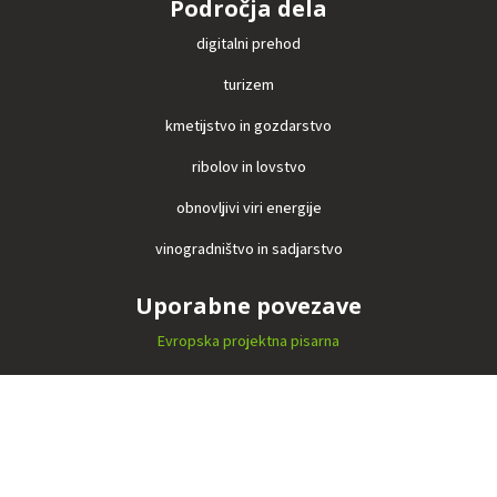
Področja dela
digitalni prehod
turizem
kmetijstvo in gozdarstvo
ribolov in lovstvo
obnovljivi viri energije
vinogradništvo in sadjarstvo
Uporabne povezave
Evropska projektna pisarna
Informacijsko središče