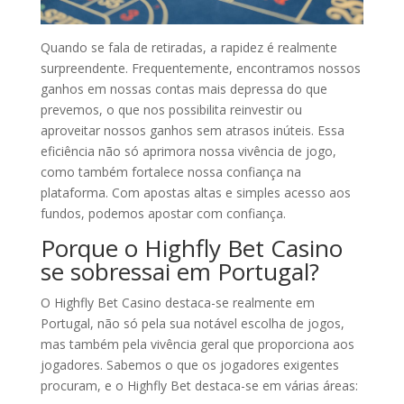
Quando se fala de retiradas, a rapidez é realmente
surpreendente. Frequentemente, encontramos nossos
ganhos em nossas contas mais depressa do que
prevemos, o que nos possibilita reinvestir ou
aproveitar nossos ganhos sem atrasos inúteis. Essa
eficiência não só aprimora nossa vivência de jogo,
como também fortalece nossa confiança na
plataforma. Com apostas altas e simples acesso aos
fundos, podemos apostar com confiança.
Porque o Highfly Bet Casino
se sobressai em Portugal?
O Highfly Bet Casino destaca-se realmente em
Portugal, não só pela sua notável escolha de jogos,
mas também pela vivência geral que proporciona aos
jogadores. Sabemos o que os jogadores exigentes
procuram, e o Highfly Bet destaca-se em várias áreas: