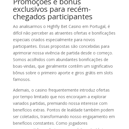
Promoções e bônus
exclusivos para recém-
chegados participantes
Ao analisarmos o Highfly Bet Casino em Portugal, é
difícil não perceber as atraentes ofertas e bonificações
especiais criados especialmente para novos
participantes. Essas propostas são concebidas para
aprimorar nossa vivência de partida desde o começo.
Somos acolhidos com abundantes bonificações de
boas-vindas, que geralmente contêm um significativo
bônus sobre o primeiro aporte e giros grátis em slots
famosos.
Ademais, o casino frequentemente introduz ofertas
por tempo limitado que nos encorajam a explorar
variados partidas, premiando nossa interesse com
benefícios extras. Pontos de lealdade também podem
ser coletados, transformando nosso engajamento em
benefícios constantes. Como jogadores