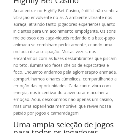
Highfly Bet Casino
Ao adentrar no Highfly Bet Casino, é difícil não sentir a
vibração envolvente no ar. A ambiente vibrante nos
abraça, atraindo tanto jogadores experientes quanto
iniciantes para um acolhimento empolgante. Os sons
melodiosos dos caça-níqueis rodando e a bate-papo
animada se combinam perfeitamente, criando uma
melodia de antecipação. Muitas vezes, nos
encantamos com as luzes deslumbrantes que piscam
no teto, iluminando faces cheios de expectativa e
foco. Enquanto andamos pela aglomeração animada,
compartilhamos olhares cúmplices, compartilhando a
emoção das oportunidades. Cada canto vibra com
energia, nos incentivando a aventurar e acolher a
emoção. Aqui, descobrimos não apenas um casino,
mas uma experiência memorável que revive nossa
paixão por jogos e camaradagem.
Uma ampla seleção de jogos
para todos os jogadores.