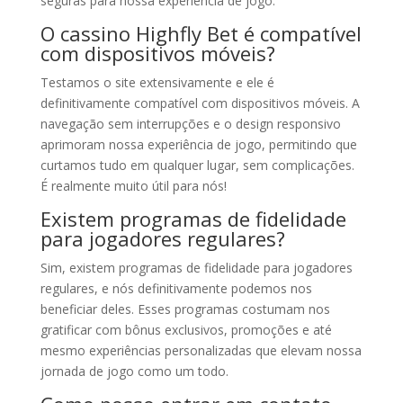
seguras para nossa experiência de jogo.
O cassino Highfly Bet é compatível
com dispositivos móveis?
Testamos o site extensivamente e ele é
definitivamente compatível com dispositivos móveis. A
navegação sem interrupções e o design responsivo
aprimoram nossa experiência de jogo, permitindo que
curtamos tudo em qualquer lugar, sem complicações.
É realmente muito útil para nós!
Existem programas de fidelidade
para jogadores regulares?
Sim, existem programas de fidelidade para jogadores
regulares, e nós definitivamente podemos nos
beneficiar deles. Esses programas costumam nos
gratificar com bônus exclusivos, promoções e até
mesmo experiências personalizadas que elevam nossa
jornada de jogo como um todo.