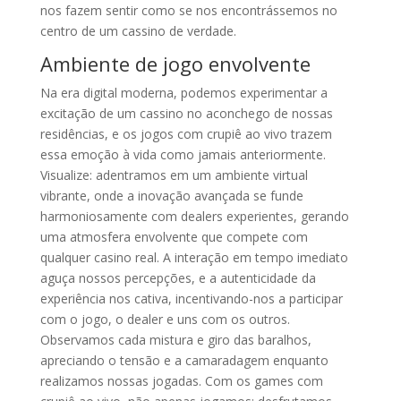
nos fazem sentir como se nos encontrássemos no
centro de um cassino de verdade.
Ambiente de jogo envolvente
Na era digital moderna, podemos experimentar a
excitação de um cassino no aconchego de nossas
residências, e os jogos com crupiê ao vivo trazem
essa emoção à vida como jamais anteriormente.
Visualize: adentramos em um ambiente virtual
vibrante, onde a inovação avançada se funde
harmoniosamente com dealers experientes, gerando
uma atmosfera envolvente que compete com
qualquer casino real. A interação em tempo imediato
aguça nossos percepções, e a autenticidade da
experiência nos cativa, incentivando-nos a participar
com o jogo, o dealer e uns com os outros.
Observamos cada mistura e giro das baralhos,
apreciando o tensão e a camaradagem enquanto
realizamos nossas jogadas. Com os games com