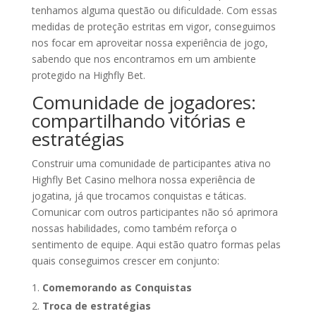
tenhamos alguma questão ou dificuldade. Com essas
medidas de proteção estritas em vigor, conseguimos
nos focar em aproveitar nossa experiência de jogo,
sabendo que nos encontramos em um ambiente
protegido na Highfly Bet.
Comunidade de jogadores:
compartilhando vitórias e
estratégias
Construir uma comunidade de participantes ativa no
Highfly Bet Casino melhora nossa experiência de
jogatina, já que trocamos conquistas e táticas.
Comunicar com outros participantes não só aprimora
nossas habilidades, como também reforça o
sentimento de equipe. Aqui estão quatro formas pelas
quais conseguimos crescer em conjunto:
Comemorando as Conquistas
Troca de estratégias