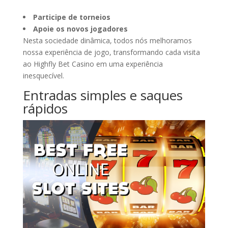
Participe de torneios
Apoie os novos jogadores
Nesta sociedade dinâmica, todos nós melhoramos
nossa experiência de jogo, transformando cada visita
ao Highfly Bet Casino em uma experiência
inesquecível.
Entradas simples e saques
rápidos