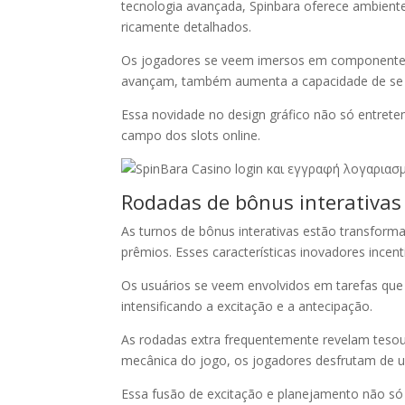
tecnologia avançada, Spinbara oferece ambien
ricamente detalhados.
Os jogadores se veem imersos em componentes 
avançam, também aumenta a capacidade de se l
Essa novidade no design gráfico não só entre
campo dos slots online.
Rodadas de bônus interativas
As turnos de bônus interativas estão transform
prêmios. Esses características inovadores ince
Os usuários se veem envolvidos em tarefas que 
intensificando a excitação e a antecipação.
As rodadas extra frequentemente revelam tesouro
mecânica do jogo, os jogadores desfrutam de um
Essa fusão de excitação e planejamento não s