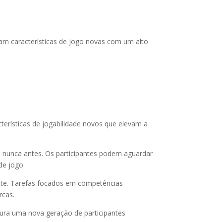
ram características de jogo novas com um alto
terísticas de jogabilidade novos que elevam a
 nunca antes. Os participantes podem aguardar
de jogo.
vente. Tarefas focados em competências
rcas.
ura uma nova geração de participantes