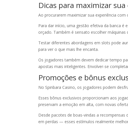
Dicas para maximizar sua 
Ao procurarem maximizar sua experiência com c
Para dar início, uma gestão efetiva da banca é
orçado. Também é sensato escolher máquinas qu
Testar diferentes abordagens em slots pode aum
para ver o que mais lhe encanta.
Os jogadores também devem dedicar tempo para
apostas mais inteligentes. Envolver-se complet
Promoções e bônus exclus
No Spinbara Casino, os jogadores podem desfru
Esses bônus exclusivos proporcionam aos jogado
preservam a emoção em alta, com novas ofertas 
Desde pacotes de boas-vindas a recompensas de 
em perdas — esses estímulos realmente melhor