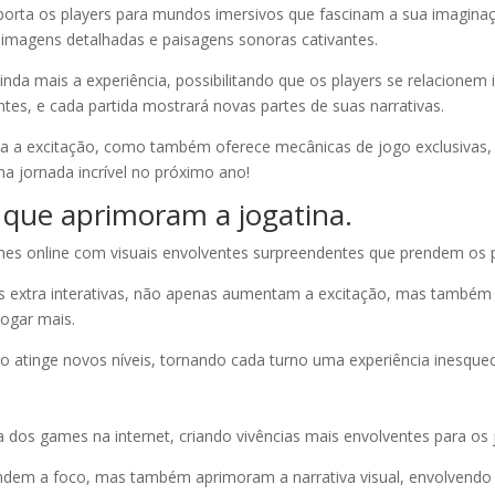
orta os players para mundos imersivos que fascinam a sua imaginação
 imagens detalhadas e paisagens sonoras cativantes.
da mais a experiência, possibilitando que os players se relacionem 
es, e cada partida mostrará novas partes de suas narrativas.
ca a excitação, como também oferece mecânicas de jogo exclusivas,
a jornada incrível no próximo ano!
s que aprimoram a jogatina.
es online com visuais envolventes surpreendentes que prendem os pl
os extra interativas, não apenas aumentam a excitação, mas também
ogar mais.
o atinge novos níveis, tornando cada turno uma experiência inesquecí
dos games na internet, criando vivências mais envolventes para os 
ndem a foco, mas também aprimoram a narrativa visual, envolvendo