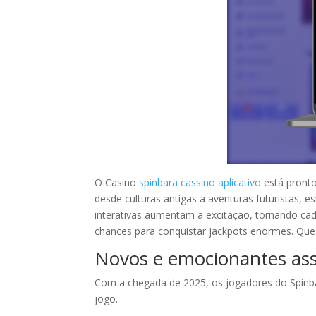
O Casino
spinbara cassino aplicativo
está pronto
desde culturas antigas a aventuras futuristas, 
interativas aumentam a excitação, tornando ca
chances para conquistar jackpots enormes. Que
Novos e emocionantes as
Com a chegada de 2025, os jogadores do Spin
jogo.