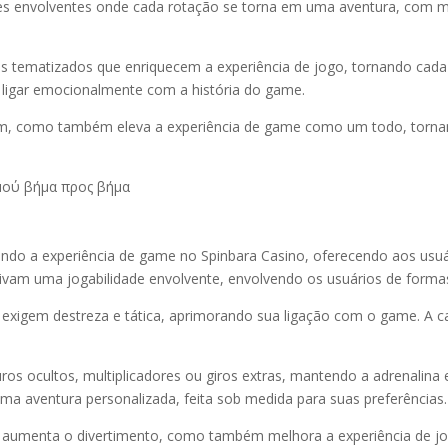
tes envolventes onde cada rotação se torna em uma aventura, com 
tematizados que enriquecem a experiência de jogo, tornando cada
igar emocionalmente com a história do game.
tem, como também eleva a experiência de game como um todo, tornan
ando a experiência de game no Spinbara Casino, oferecendo aos usuá
ntivam uma jogabilidade envolvente, envolvendo os usuários de forma
exigem destreza e tática, aprimorando sua ligação com o game. A c
s ocultos, multiplicadores ou giros extras, mantendo a adrenalina e
a aventura personalizada, feita sob medida para suas preferências.
ó aumenta o divertimento, como também melhora a experiência de j