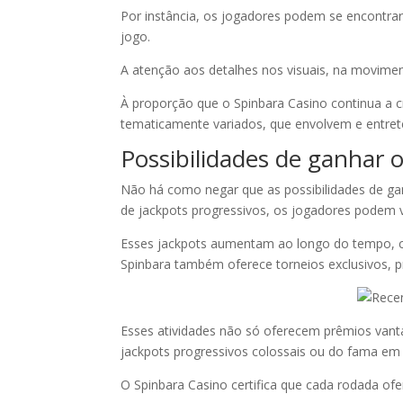
Por instância, os jogadores podem se encontrar
jogo.
A atenção aos detalhes nos visuais, na movimen
À proporção que o Spinbara Casino continua a c
tematicamente variados, que envolvem e entre
Possibilidades de ganhar
Não há como negar que as possibilidades de ga
de jackpots progressivos, os jogadores podem 
Esses jackpots aumentam ao longo do tempo, 
Spinbara também oferece torneios exclusivos, 
Esses atividades não só oferecem prêmios vant
jackpots progressivos colossais ou do fama em
O Spinbara Casino certifica que cada rodada ofe