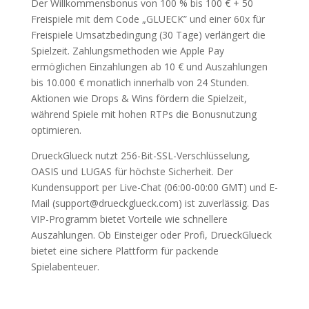
Der Willkommensbonus von 100 % bis 100 € + 50
Freispiele mit dem Code „GLUECK” und einer 60x für
Freispiele Umsatzbedingung (30 Tage) verlängert die
Spielzeit. Zahlungsmethoden wie Apple Pay
ermöglichen Einzahlungen ab 10 € und Auszahlungen
bis 10.000 € monatlich innerhalb von 24 Stunden.
Aktionen wie Drops & Wins fördern die Spielzeit,
während Spiele mit hohen RTPs die Bonusnutzung
optimieren.
DrueckGlueck nutzt 256-Bit-SSL-Verschlüsselung,
OASIS und LUGAS für höchste Sicherheit. Der
Kundensupport per Live-Chat (06:00-00:00 GMT) und E-
Mail (support@drueckglueck.com) ist zuverlässig. Das
VIP-Programm bietet Vorteile wie schnellere
Auszahlungen. Ob Einsteiger oder Profi, DrueckGlueck
bietet eine sichere Plattform für packende
Spielabenteuer.