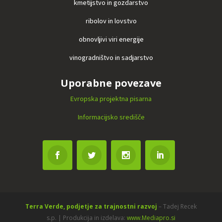
kmetijstvo in gozdarstvo
ribolov in lovstvo
obnovljivi viri energije
vinogradništvo in sadjarstvo
Uporabne povezave
Evropska projektna pisarna
Informacijsko središče
Terra Verde, podjetje za trajnostni razvoj
– Tadej Recek
s.p. | Produkcija in izdelava:
www.Mediapro.si