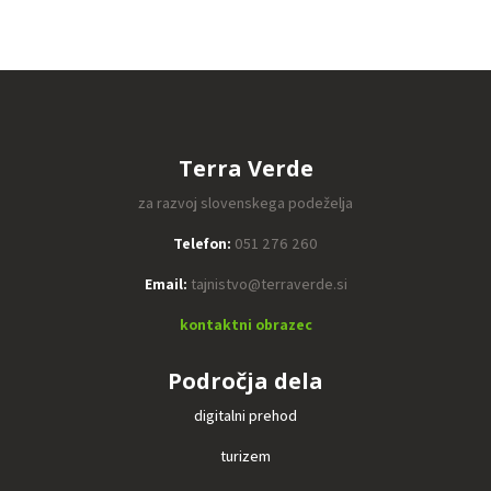
Terra Verde
za razvoj slovenskega podeželja
Telefon:
051 276 260
Email:
tajnistvo@terraverde.si
kontaktni obrazec
Področja dela
digitalni prehod
turizem