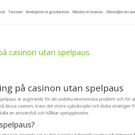
hod
Turizem
Kmetijstvo in gozdarstvo
Ribolov in lovstvo
Obnovljivi viri en
på casinon utan spelpaus
ing på casinon utan spelpaus
n spelpaus är avgörande för att undvika ekonomiska problem och för at
dessa casinon, krävs det större självdisciplin och kloka strategier för 
tälla en ansvarsfull och hållbar spelupplevelse.
 spelpaus?
inte kan använda sig av den svenska nationella spelpausfunktionen för a