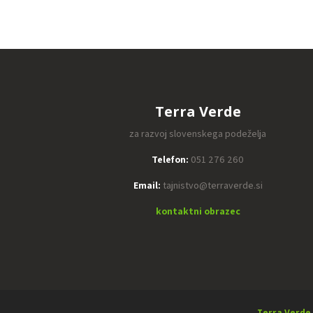
Terra Verde
za razvoj slovenskega podeželja
Telefon:
051 276 260
Email:
tajnistvo@terraverde.si
kontaktni obrazec
Terra Verde,