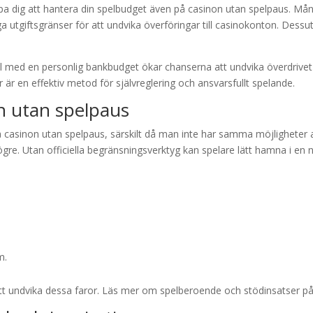
lpa dig att hantera din spelbudget även på casinon utan spelpaus. Må
iga utgiftsgränser för att undvika överföringar till casinokonton. Des
med en personlig bankbudget ökar chanserna att undvika överdrivet s
 är en effektiv metod för självreglering och ansvarsfullt spelande.
n utan spelpaus
 på casinon utan spelpaus, särskilt då man inte har samma möjligheter 
. Utan officiella begränsningsverktyg kan spelare lätt hamna i en neg
m.
att undvika dessa faror. Läs mer om spelberoende och stödinsatser p