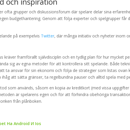
öd och inspiration
er ofta grupper och diskussionsforum där spelare delar sina erfarenh
in egen budgethantering. Genom att följa experter och spelgrupper får
spelande på exempelvis
Twitter
, där många initiativ och nyheter inom 
 kräver framförallt självdisciplin och en tydlig plan för hur mycket pe
vända sig av egna metoder för att kontrollera sitt spelande. Både tek
 att ta ansvar för sin ekonomi och följa de strategier som listas ovan
håg att sätta gränser, ta regelbundna pauser och alltid spela med pe
od som används, såsom en kopia av kreditkort (med vissa uppgifter 
smetoden är spelarens egen och för att förhindra obehöriga transakti
toriken från plånboken.
et На Android И Ios