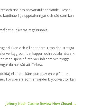
eter och tips om ansvarsfullt spelande. Dessa
 du kontinuerliga uppdateringar och råd som kan
området publiceras regelbundet.
ngar du kan och vill spendera. Utan den statliga
niska verktyg som bankappar och sociala nätverk
 kan man spela på ett mer hållbart och tryggt
ngar du har råd att förlora.
dolda) eller en skärmdump av en e-plånbok.
oner. För spelare som använder kryptovalutor kan
Johnny Kash Casino Review Now Closed
→