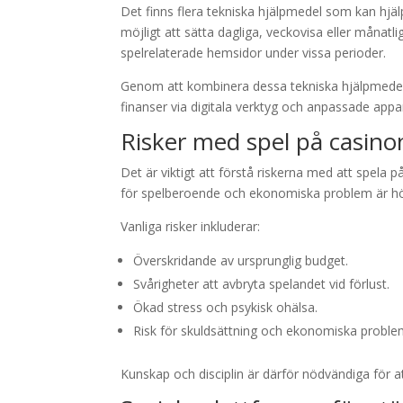
Det finns flera tekniska hjälpmedel som kan hjä
möjligt att sätta dagliga, veckovisa eller månatl
spelrelaterade hemsidor under vissa perioder.
Genom att kombinera dessa tekniska hjälpmedel 
finanser via digitala verktyg och anpassade appar
Risker med spel på casino
Det är viktigt att förstå riskerna med att spela
för spelberoende och ekonomiska problem är högre
Vanliga risker inkluderar:
Överskridande av ursprunglig budget.
Svårigheter att avbryta spelandet vid förlust.
Ökad stress och psykisk ohälsa.
Risk för skuldsättning och ekonomiska proble
Kunskap och disciplin är därför nödvändiga för 