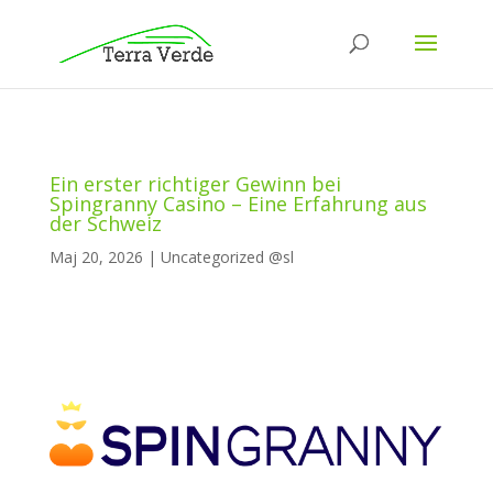
Ein erster richtiger Gewinn bei
Spingranny Casino – Eine Erfahrung aus
der Schweiz
Maj 20, 2026
|
Uncategorized @sl