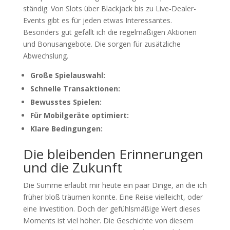
ständig. Von Slots über Blackjack bis zu Live-Dealer-
Events gibt es für jeden etwas Interessantes.
Besonders gut gefällt ich die regelmäßigen Aktionen
und Bonusangebote. Die sorgen für zusätzliche
Abwechslung.
Große Spielauswahl:
Schnelle Transaktionen:
Bewusstes Spielen:
Für Mobilgeräte optimiert:
Klare Bedingungen:
Die bleibenden Erinnerungen
und die Zukunft
Die Summe erlaubt mir heute ein paar Dinge, an die ich
früher bloß träumen konnte. Eine Reise vielleicht, oder
eine Investition. Doch der gefühlsmäßige Wert dieses
Moments ist viel höher. Die Geschichte von diesem