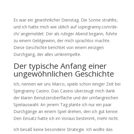
Es war ein gewöhnlicher Dienstag. Die Sonne strahlte,
und ich hatte mich wie üblich auf sspingranny.com/de-
ch/ angemeldet. Der als ruhiger Abend begann, führte
zu einem Geldgewinn, der mich sprachlos machte.
Diese Geschichte berichtet von einem einzigen
Durchgang, der alles umkrempelte.
Der typische Anfang einer
ungewöhnlichen Geschichte
Ich, nennen wir uns Marco, spiele schon einiger Zeit bei
Spingranny Casino. Das Casino überzeugt mich dank
der klaren Benutzeroberfläche und der umfangreichen
Spielauswahl. An jenem Tag plante ich nur ein paar
Durchgänge an einem Spiel drehen, den ich gut kenne.
Den Einsatz hatte ich im Voraus bestimmt, mehr nicht.
Ich besaß keine besondere Strategie. Ich wollte das