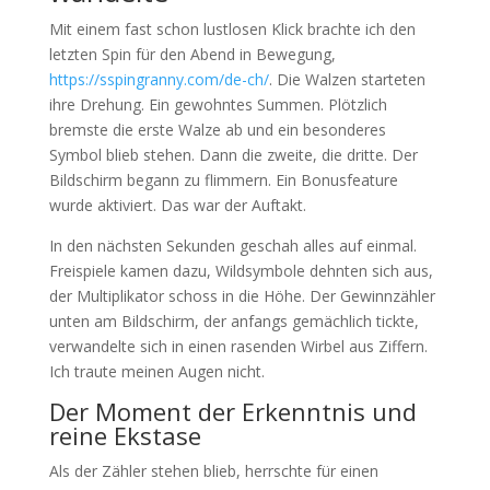
Mit einem fast schon lustlosen Klick brachte ich den
letzten Spin für den Abend in Bewegung,
https://sspingranny.com/de-ch/
. Die Walzen starteten
ihre Drehung. Ein gewohntes Summen. Plötzlich
bremste die erste Walze ab und ein besonderes
Symbol blieb stehen. Dann die zweite, die dritte. Der
Bildschirm begann zu flimmern. Ein Bonusfeature
wurde aktiviert. Das war der Auftakt.
In den nächsten Sekunden geschah alles auf einmal.
Freispiele kamen dazu, Wildsymbole dehnten sich aus,
der Multiplikator schoss in die Höhe. Der Gewinnzähler
unten am Bildschirm, der anfangs gemächlich tickte,
verwandelte sich in einen rasenden Wirbel aus Ziffern.
Ich traute meinen Augen nicht.
Der Moment der Erkenntnis und
reine Ekstase
Als der Zähler stehen blieb, herrschte für einen