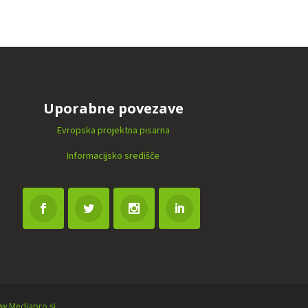
Uporabne povezave
Evropska projektna pisarna
Informacijsko središče
w.Mediapro.si