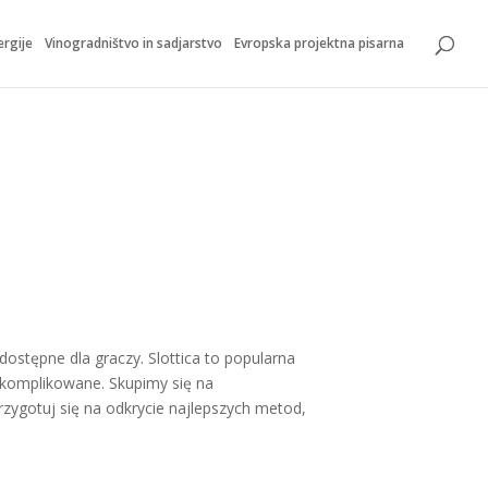
ergije
Vinogradništvo in sadjarstvo
Evropska projektna pisarna
a
ostępne dla graczy. Slottica to popularna
skomplikowane. Skupimy się na
rzygotuj się na odkrycie najlepszych metod,