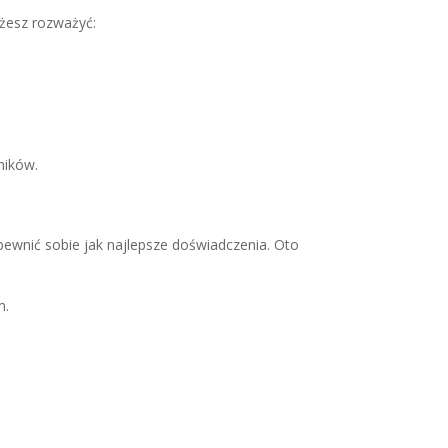
ożesz rozważyć:
ników.
pewnić sobie jak najlepsze doświadczenia. Oto
m.