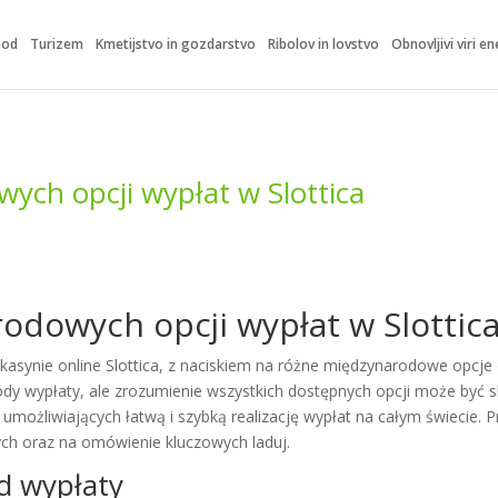
hod
Turizem
Kmetijstvo in gozdarstvo
Ribolov in lovstvo
Obnovljivi viri en
ych opcji wypłat w Slottica
odowych opcji wypłat w Slottic
asynie online Slottica, z naciskiem na różne międzynarodowe opcje d
dy wypłaty, ale zrozumienie wszystkich dostępnych opcji może być 
 umożliwiających łatwą i szybką realizację wypłat na całym świecie. P
ch oraz na omówienie kluczowych laduj.
d wypłaty