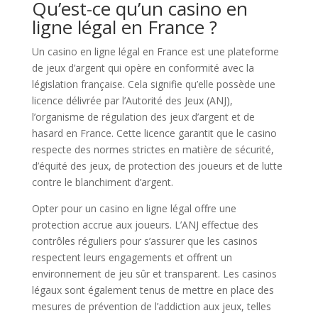
Qu’est-ce qu’un casino en
ligne légal en France ?
Un casino en ligne légal en France est une plateforme
de jeux d’argent qui opère en conformité avec la
législation française. Cela signifie qu’elle possède une
licence délivrée par l’Autorité des Jeux (ANJ),
l’organisme de régulation des jeux d’argent et de
hasard en France. Cette licence garantit que le casino
respecte des normes strictes en matière de sécurité,
d’équité des jeux, de protection des joueurs et de lutte
contre le blanchiment d’argent.
Opter pour un casino en ligne légal offre une
protection accrue aux joueurs. L’ANJ effectue des
contrôles réguliers pour s’assurer que les casinos
respectent leurs engagements et offrent un
environnement de jeu sûr et transparent. Les casinos
légaux sont également tenus de mettre en place des
mesures de prévention de l’addiction aux jeux, telles