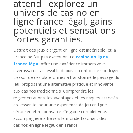
attend : explorez un
univers de casino en
ligne france légal, gains
potentiels et sensations
fortes garanties.
L’attrait des jeux d’argent en ligne est indéniable, et la
France ne fait pas exception. Le
casino en ligne
france légal
offre une expérience immersive et
divertissante, accessible depuis le confort de son foyer.
L’essor de ces plateformes a transformé le paysage du
jeu, proposant une alternative pratique et innovante
aux casinos traditionnels. Comprendre les
réglementations, les avantages et les risques associés
est essentiel pour une expérience de jeu en ligne
sécurisée et responsable. Ce guide complet vous
accompagnera à travers le monde fascinant des
casinos en ligne légaux en France.