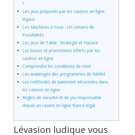
?
Les jeux proposés par les casinos en ligne
légaux
Les Machines à Sous : Un Univers de
Possibilités
Les Jeux de Table : Stratégie et Hasard
Les bonus et promotions offerts par les
casinos en ligne
Comprendre les conditions de mise
Les avantages des programmes de fidélité
Les méthodes de paiement sécurisées dans
les casinos en ligne
Règles de sécurité et de jeu responsable
depuis un casino en ligne france légal
Lévasion ludique vous