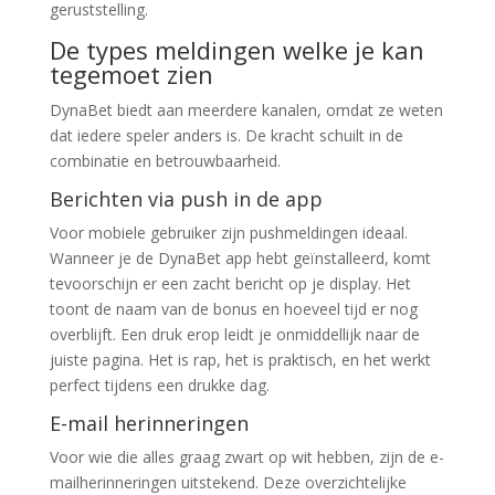
geruststelling.
De types meldingen welke je kan
tegemoet zien
DynaBet biedt aan meerdere kanalen, omdat ze weten
dat iedere speler anders is. De kracht schuilt in de
combinatie en betrouwbaarheid.
Berichten via push in de app
Voor mobiele gebruiker zijn pushmeldingen ideaal.
Wanneer je de DynaBet app hebt geïnstalleerd, komt
tevoorschijn er een zacht bericht op je display. Het
toont de naam van de bonus en hoeveel tijd er nog
overblijft. Een druk erop leidt je onmiddellijk naar de
juiste pagina. Het is rap, het is praktisch, en het werkt
perfect tijdens een drukke dag.
E-mail herinneringen
Voor wie die alles graag zwart op wit hebben, zijn de e-
mailherinneringen uitstekend. Deze overzichtelijke