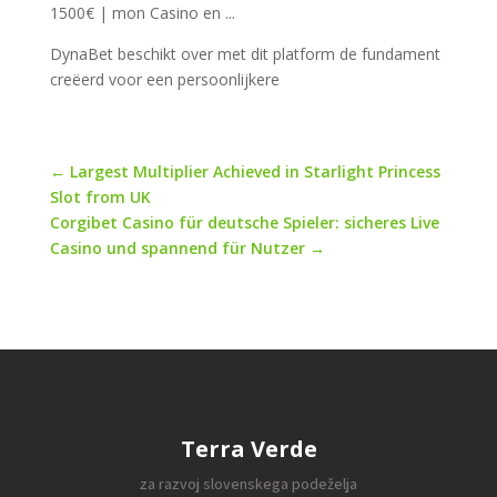
DynaBet beschikt over met dit platform de fundament
creëerd voor een persoonlijkere
←
Largest Multiplier Achieved in Starlight Princess
Slot from UK
Corgibet Casino für deutsche Spieler: sicheres Live
Casino und spannend für Nutzer
→
Terra Verde
za razvoj slovenskega podeželja