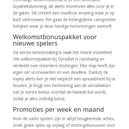
loyaliteitsbeloning, de alerts monitoren alles voor je in
de gaten. Dit creëert een naadloze ervaring waar je op
kunt vertrouwen. We gaan de belangrijkste categorieën
bekijken waar je deze handige herinneringen aantreft.
Welkomstbonuspakket voor
nieuwe spelers
De eerste kennismaking is vaak het meest essentieel.
Het welkomstpakket bij DynaBet is ruimhartig en
verdeeld over meerdere stortingen. Elke stap heeft zijn
eigen set voorwaarden en een deadline. Dankzij de
expiry alerts ben je niet verplicht een spreadsheet bij te
houden. Je krijgt een herinnering aan de vervaldatum
van je eerste bonus voordat de tweede live wordt,
zodat je alles volledig benut.
Promoties per week en maand
Voor de vaste spelers zijn er altijd terugkerende acties,
zoals gratis spins op vrijdag of stortingsbonussen voor