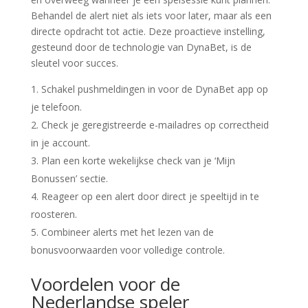
Behandel de alert niet als iets voor later, maar als een
directe opdracht tot actie. Deze proactieve instelling,
gesteund door de technologie van DynaBet, is de
sleutel voor succes.
Schakel pushmeldingen in voor de DynaBet app op
je telefoon.
Check je geregistreerde e-mailadres op correctheid
in je account.
Plan een korte wekelijkse check van je ‘Mijn
Bonussen’ sectie.
Reageer op een alert door direct je speeltijd in te
roosteren.
Combineer alerts met het lezen van de
bonusvoorwaarden voor volledige controle.
Voordelen voor de
Nederlandse speler