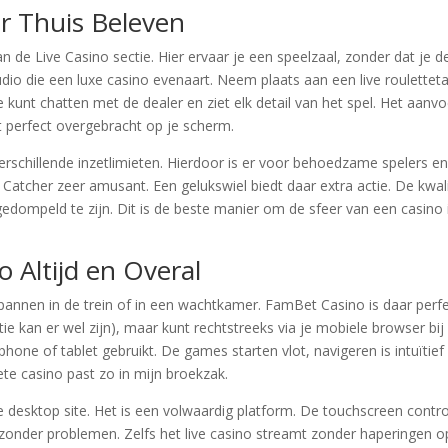
er Thuis Beleven
an de Live Casino sectie. Hier ervaar je een speelzaal, zonder dat je
tudio die een luxe casino evenaart. Neem plaats aan een live roulette
kunt chatten met de dealer en ziet elk detail van het spel. Het aanv
 perfect overgebracht op je scherm.
verschillende inzetlimieten. Hierdoor is er voor behoedzame spelers en
tcher zeer amusant. Een gelukswiel biedt daar extra actie. De kwalite
rgedompeld te zijn. Dit is de beste manier om de sfeer van een casin
 Altijd en Overal
tspannen in de trein of in een wachtkamer. FamBet Casino is daar perfe
e kan er wel zijn), maar kunt rechtstreeks via je mobiele browser bij 
one of tablet gebruikt. De games starten vlot, navigeren is intuïtief 
riete casino past zo in mijn broekzak.
e desktop site. Het is een volwaardig platform. De touchscreen contro
 zonder problemen. Zelfs het live casino streamt zonder haperingen op