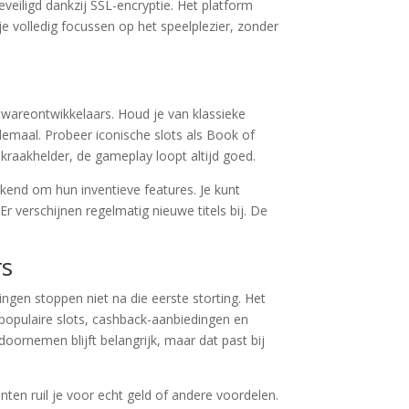
veiligd dankzij SSL-encryptie. Het platform
je volledig focussen op het speelplezier, zonder
ftwareontwikkelaars. Houd je van klassieke
allemaal. Probeer iconische slots als Book of
 kraakhelder, de gameplay loopt altijd goed.
kend om hun inventieve features. Je kunt
 Er verschijnen regelmatig nieuwe titels bij. De
rs
gen stoppen niet na die eerste storting. Het
populaire slots, cashback-aanbiedingen en
oornemen blijft belangrijk, maar dat past bij
ten ruil je voor echt geld of andere voordelen.