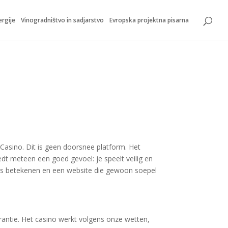
ergije
Vinogradništvo in sadjarstvo
Evropska projektna pisarna
 Casino. Dit is geen doorsnee platform. Het
t meteen een goed gevoel: je speelt veilig en
iets betekenen en een website die gewoon soepel
arantie. Het casino werkt volgens onze wetten,