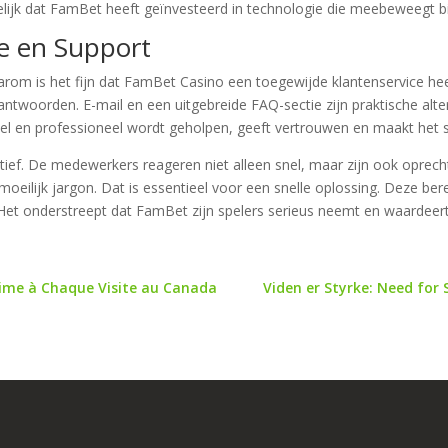
lijk dat FamBet heeft geïnvesteerd in technologie die meebeweegt bij 
ce en Support
arom is het fijn dat FamBet Casino een toegewijde klantenservice heef
antwoorden. E-mail en een uitgebreide FAQ-sectie zijn praktische alter
nel en professioneel wordt geholpen, geeft vertrouwen en maakt het sp
itief. De medewerkers reageren niet alleen snel, maar zijn ook oprech
eilijk jargon. Dat is essentieel voor een snelle oplossing. Deze ber
 Het onderstreept dat FamBet zijn spelers serieus neemt en waardeert,
time à Chaque Visite au Canada
Viden er Styrke: Need for