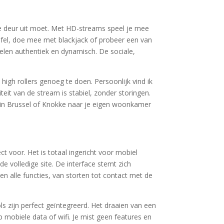
 de deur uit moet. Met HD-streams speel je mee
tafel, doe mee met blackjack of probeer een van
oelen authentiek en dynamisch. De sociale,
 high rollers genoeg te doen. Persoonlijk vind ik
it van de stream is stabiel, zonder storingen.
o in Brussel of Knokke naar je eigen woonkamer
ct voor. Het is totaal ingericht voor mobiel
de volledige site. De interface stemt zich
en alle functies, van storten tot contact met de
ls zijn perfect geïntegreerd. Het draaien van een
 mobiele data of wifi. Je mist geen features en