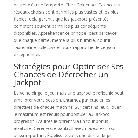
heureux élu ne l’emporte. Chez Goldenbet Casino, les
réseaux choisis sont parmi les plus vastes et les plus
fiables. Cela garantit que les jackpots présentés
comptent souvent parmi les plus conséquents
disponibles. Appréhender ce principe, c’est percevoir
que chaque partie, même la plus humble, nourrit
l’adrénaline collective et vous rapproche de ce gain
exceptionnel.
Stratégies pour Optimiser Ses
Chances de Décrocher un
Jackpot
La veine dirige le jeu, mais une approche réfléchie peut
améliorer votre session. Entamez par étudier les
directives de chaque machine. Sur certains jeux, jouer
le maximum est requis pour postuler au jackpot
progressif. D’autres le offrent via un tour bonus
aléatoire. Gérer votre bankroll avec rigueur est tout
aussi important. Établissez-vous une durée de jeu