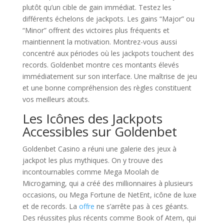
plutôt qu’un cible de gain immédiat. Testez les
différents échelons de jackpots. Les gains “Major” ou
“Minor” offrent des victoires plus fréquents et
maintiennent la motivation. Montrez-vous aussi
concentré aux périodes où les jackpots touchent des
records. Goldenbet montre ces montants élevés
immédiatement sur son interface. Une maîtrise de jeu
et une bonne compréhension des règles constituent
vos meilleurs atouts.
Les Icônes des Jackpots
Accessibles sur Goldenbet
Goldenbet Casino a réuni une galerie des jeux à
jackpot les plus mythiques. On y trouve des
incontournables comme Mega Moolah de
Microgaming, qui a créé des millionnaires à plusieurs
occasions, ou Mega Fortune de NetEnt, icône de luxe
et de records. La
offre
ne s’arrête pas à ces géants.
Des réussites plus récents comme Book of Atem, qui