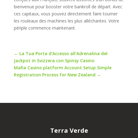
bienvenue pour booster votre bankroll de départ. Avec
ces capitaux, vous pouvez directement faire tourner
les rouleaux des machines les plus alléchantes. Votre
périple commence maintenant.
←
La Tua Porta d'Accesso all'Adrenalina del
Jackpot in Svizzera con Spinsy Casino
Mafia Casino platform Account Setup Simple
Registration Process for New Zealand
→
Terra Verde