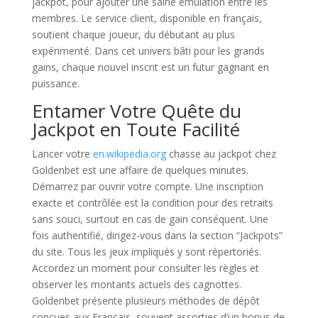
jackpot, pour ajouter une saine émulation entre les
membres. Le service client, disponible en français,
soutient chaque joueur, du débutant au plus
expérimenté. Dans cet univers bâti pour les grands
gains, chaque nouvel inscrit est un futur gagnant en
puissance.
Entamer Votre Quête du
Jackpot en Toute Facilité
Lancer votre
en.wikipedia.org
chasse au jackpot chez
Goldenbet est une affaire de quelques minutes.
Démarrez par ouvrir votre compte. Une inscription
exacte et contrôlée est la condition pour des retraits
sans souci, surtout en cas de gain conséquent. Une
fois authentifié, dirigez-vous dans la section “Jackpots”
du site. Tous les jeux impliqués y sont répertoriés.
Accordez un moment pour consulter les règles et
observer les montants actuels des cagnottes.
Goldenbet présente plusieurs méthodes de dépôt
conçues aux Français, souvent assorties d’un bonus de