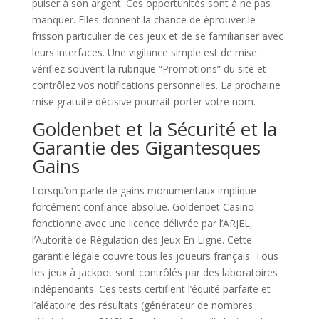
puiser à son argent. Ces opportunités sont à ne pas
manquer. Elles donnent la chance de éprouver le
frisson particulier de ces jeux et de se familiariser avec
leurs interfaces. Une vigilance simple est de mise :
vérifiez souvent la rubrique “Promotions” du site et
contrôlez vos notifications personnelles. La prochaine
mise gratuite décisive pourrait porter votre nom.
Goldenbet et la Sécurité et la
Garantie des Gigantesques
Gains
Lorsqu’on parle de gains monumentaux implique
forcément confiance absolue. Goldenbet Casino
fonctionne avec une licence délivrée par l’ARJEL,
l’Autorité de Régulation des Jeux En Ligne. Cette
garantie légale couvre tous les joueurs français. Tous
les jeux à jackpot sont contrôlés par des laboratoires
indépendants. Ces tests certifient l’équité parfaite et
l’aléatoire des résultats (générateur de nombres