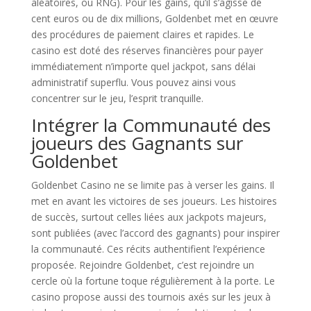
aléatoires, ou RNG). Pour les gains, qu’il s’agisse de
cent euros ou de dix millions, Goldenbet met en œuvre
des procédures de paiement claires et rapides. Le
casino est doté des réserves financières pour payer
immédiatement n’importe quel jackpot, sans délai
administratif superflu. Vous pouvez ainsi vous
concentrer sur le jeu, l’esprit tranquille.
Intégrer la Communauté des
joueurs des Gagnants sur
Goldenbet
Goldenbet Casino ne se limite pas à verser les gains. Il
met en avant les victoires de ses joueurs. Les histoires
de succès, surtout celles liées aux jackpots majeurs,
sont publiées (avec l’accord des gagnants) pour inspirer
la communauté. Ces récits authentifient l’expérience
proposée. Rejoindre Goldenbet, c’est rejoindre un
cercle où la fortune toque régulièrement à la porte. Le
casino propose aussi des tournois axés sur les jeux à