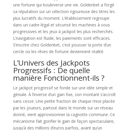
une fortune qui bouleverse une vie. Goldenbet a forgé
sa réputation sur un sélection rigoureuse des titres les
plus lucratifs du moment. L’établissement regroupe
dans un cadre légal et sécurisé les machines à sous
progressives et les jeux à jackpot les plus recherchés.
L’navigation est fluide, les paiements sont efficaces.
S’inscrire chez Goldenbet, c’est pousser la porte d’un
cercle où les rêves de fortune deviennent réalité.
L’Univers des Jackpots
Progressifs : De quelle
manière Fonctionnent-ils ?
Le jackpot progressif se fonde sur une idée simple et
géniale. À l’inverse d’un gain fixe, son montant s’accroît
sans cesse. Une petite fraction de chaque mise placée
par les joueurs, partout dans le monde sur un réseau
donné, vient approvisionner la cagnotte commune. Ce
mécanisme fait gonfler le gain de façon spectaculaire,
jusqu’à des millions d’euros parfois, avant qu’un