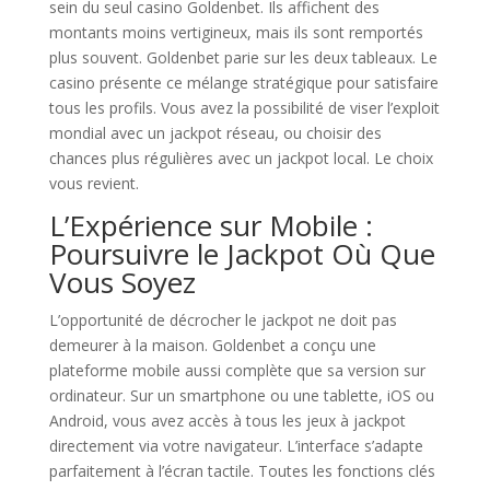
sein du seul casino Goldenbet. Ils affichent des
montants moins vertigineux, mais ils sont remportés
plus souvent. Goldenbet parie sur les deux tableaux. Le
casino présente ce mélange stratégique pour satisfaire
tous les profils. Vous avez la possibilité de viser l’exploit
mondial avec un jackpot réseau, ou choisir des
chances plus régulières avec un jackpot local. Le choix
vous revient.
L’Expérience sur Mobile :
Poursuivre le Jackpot Où Que
Vous Soyez
L’opportunité de décrocher le jackpot ne doit pas
demeurer à la maison. Goldenbet a conçu une
plateforme mobile aussi complète que sa version sur
ordinateur. Sur un smartphone ou une tablette, iOS ou
Android, vous avez accès à tous les jeux à jackpot
directement via votre navigateur. L’interface s’adapte
parfaitement à l’écran tactile. Toutes les fonctions clés