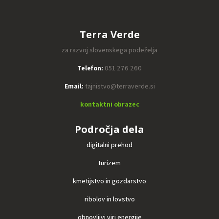
Terra Verde
za razvoj slovenskega podeželja
Telefon:
051 276 260
Email:
tajnistvo@terraverde.si
kontaktni obrazec
Področja dela
digitalni prehod
turizem
kmetijstvo in gozdarstvo
ribolov in lovstvo
obnovljivi viri energije