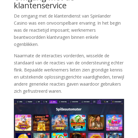
klantenservice
De omgang met de klantendienst van Spinlander
Casino was een onvoorspelbare ervaring. In het begin
was de reactietijd imposant; werknemers
beantwoordden klantvragen binnen enkele
ogenblikken.
Naarmate de interacties vorderden, wisselde de
standaard van de reacties van de ondersteuning echter
flink. Bepaalde werknemers lieten zien grondige kennis
en uitstekende oplossingsgerichte vaardigheden, terwijl
andere generieke reacties gaven waardoor gebruikers
zich gefrustreerd waren.