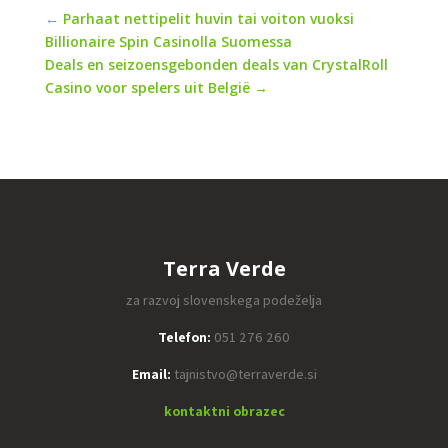
←
Parhaat nettipelit huvin tai voiton vuoksi
Billionaire Spin Casinolla Suomessa
Deals en seizoensgebonden deals van CrystalRoll
Casino voor spelers uit België
→
Terra Verde
za razvoj slovenskega podeželja
Telefon:
051 276 260
Email:
tajnistvo@terraverde.si
kontaktni obrazec