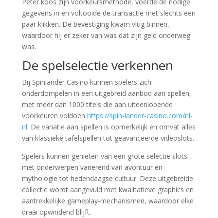
Peter koos zijn voorkeursmethode, voerde de nodige
gegevens in en voltooide de transactie met slechts een
paar klikken. De bevestiging kwam vlug binnen,
waardoor hij er zeker van was dat zijn geld onderweg
was.
De spelselectie verkennen
Bij Spinlander Casino kunnen spelers zich
onderdompelen in een uitgebreid aanbod aan spellen,
met meer dan 1000 titels die aan uiteenlopende
voorkeuren voldoen
https://spin-lander-casino.com/nl-
nl
. De variatie aan spellen is opmerkelijk en omvat alles
van klassieke tafelspellen tot geavanceerde videoslots.
Spelers kunnen genieten van een grote selectie slots
met onderwerpen variërend van avontuur en
mythologie tot hedendaagse cultuur. Deze uitgebreide
collectie wordt aangevuld met kwalitatieve graphics en
aantrekkelijke gameplay-mechanismen, waardoor elke
draai opwindend blijft.