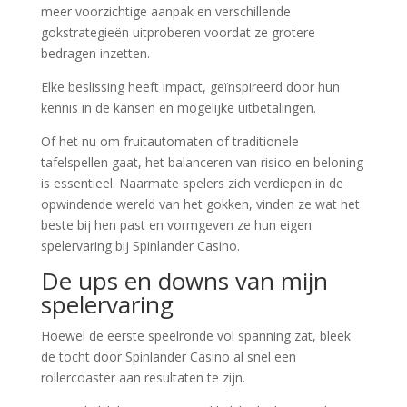
meer voorzichtige aanpak en verschillende
gokstrategieën uitproberen voordat ze grotere
bedragen inzetten.
Elke beslissing heeft impact, geïnspireerd door hun
kennis in de kansen en mogelijke uitbetalingen.
Of het nu om fruitautomaten of traditionele
tafelspellen gaat, het balanceren van risico en beloning
is essentieel. Naarmate spelers zich verdiepen in de
opwindende wereld van het gokken, vinden ze wat het
beste bij hen past en vormgeven ze hun eigen
spelervaring bij Spinlander Casino.
De ups en downs van mijn
spelervaring
Hoewel de eerste speelronde vol spanning zat, bleek
de tocht door Spinlander Casino al snel een
rollercoaster aan resultaten te zijn.