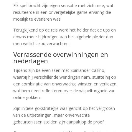
Elk spel bracht zijn eigen sensatie met zich mee, wat
resulteerde in een onvergetelijke game-ervaring die
moeilijk te evenaren was.
Terugkijkend op de reis werd het helder dat de ups en
downs meer bijdroegen aan het algehele plezier dan
men wellicht zou verwachten.
Verrassende overwinningen en
nederlagen
Tijdens zijn belevenissen met Spinlander Casino,
waarbij hij verschillende wendingen nam, stuitte hij op
een combinatie van onverwachte winsten en verliezen,
wat hem deed reflecteren over de wispelturigheid van
online gokken.
Zijn initiële gokstrategie was gericht op het vergroten
van de uitbetalingen, maar onverwachte
gebeurtenissen stelden zijn aanpak op de proef.