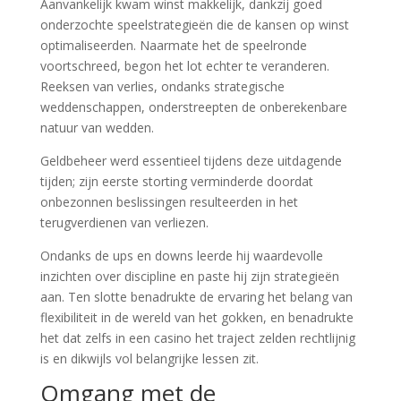
Aanvankelijk kwam winst makkelijk, dankzij goed
onderzochte speelstrategieën die de kansen op winst
optimaliseerden. Naarmate het de speelronde
voortschreed, begon het lot echter te veranderen.
Reeksen van verlies, ondanks strategische
weddenschappen, onderstreepten de onberekenbare
natuur van wedden.
Geldbeheer werd essentieel tijdens deze uitdagende
tijden; zijn eerste storting verminderde doordat
onbezonnen beslissingen resulteerden in het
terugverdienen van verliezen.
Ondanks de ups en downs leerde hij waardevolle
inzichten over discipline en paste hij zijn strategieën
aan. Ten slotte benadrukte de ervaring het belang van
flexibiliteit in de wereld van het gokken, en benadrukte
het dat zelfs in een casino het traject zelden rechtlijnig
is en dikwijls vol belangrijke lessen zit.
Omgang met de