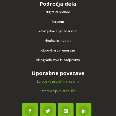
Področja dela
digitalni prehod
turizem
kmetijstvo in gozdarstvo
ribolov in lovstvo
obnovljivi viri energije
vinogradništvo in sadjarstvo
Uporabne povezave
Evropska projektna pisarna
Informacijsko središče