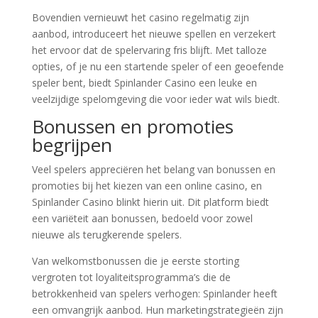
Bovendien vernieuwt het casino regelmatig zijn
aanbod, introduceert het nieuwe spellen en verzekert
het ervoor dat de spelervaring fris blijft. Met talloze
opties, of je nu een startende speler of een geoefende
speler bent, biedt Spinlander Casino een leuke en
veelzijdige spelomgeving die voor ieder wat wils biedt.
Bonussen en promoties
begrijpen
Veel spelers appreciëren het belang van bonussen en
promoties bij het kiezen van een online casino, en
Spinlander Casino blinkt hierin uit. Dit platform biedt
een variëteit aan bonussen, bedoeld voor zowel
nieuwe als terugkerende spelers.
Van welkomstbonussen die je eerste storting
vergroten tot loyaliteitsprogramma’s die de
betrokkenheid van spelers verhogen: Spinlander heeft
een omvangrijk aanbod. Hun marketingstrategieën zijn