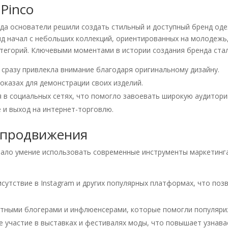
Pinco
когда основатели решили создать стильный и доступный бренд о
д начал с небольших коллекций, ориентированных на молодежь,
атегорий. Ключевыми моментами в истории создания бренда стал
 сразу привлекла внимание благодаря оригинальному дизайну.
оказах для демонстрации своих изделий.
 в социальных сетях, что помогло завоевать широкую аудитори
 и выход на интернет-торговлю.
и продвижения
тало умение использовать современные инструменты маркетинг
исутствие в Instagram и других популярных платформах, что поз
стными блогерами и инфлюенсерами, которые помогли популяри
е участие в выставках и фестивалях моды, что повышает узнава