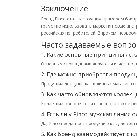
Заключение
Бренд Pinco стал настоящим примером быстр
грамотно использовать маркетинговые инст
российских потребителей. Впрочем, первооч
Часто задаваемые вопро
1. Какие основные принципы лежа
Основными принципами являются качество пр
2. Где можно приобрести продукц
Продукция доступна как в личных магазинах 
3. Как часто обновляются коллекц
Коллекции обновляются сезонно, а также ре
4. Есть ли у Pinco мужская линия 
Да, Pinco предлагает продукцию как для женщ
5. Как бренд взаимодействует с 