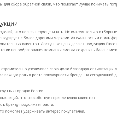
 для сбора обратной связи, что помогает лучше понимать пот
дукции
изделий, что нельзя недооценивать. Используя только отборны
онкурирует с более дорогими марками. Актуальность и стиль ф
овательных клиентов. Доступные цены делают продукцию Pinco 
атегии ценообразования компания смогла сохранить баланс ме
o стремительно увеличивал свою долю благодаря оптимизации 
рал важную роль в росте популярности бренда. На сегодняшний
крупных городах России.
ных акций, что способствует привлечению клиентов.
с к бренду продолжает расти.
то помогает удерживать интерес покупателей.