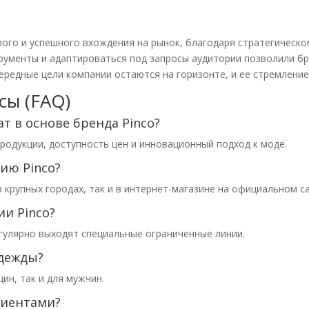
ого и успешного вхождения на рынок, благодаря стратегическом
рументы и адаптироваться под запросы аудитории позволили бр
ередные цели компании остаются на горизонте, и ее стремление
сы (FAQ)
т в основе бренда Pinco?
одукции, доступность цен и инновационный подход к моде.
ию Pinco?
в крупных городах, так и в интернет-магазине на официальном с
ии Pinco?
гулярно выходят специальные ограниченные линии.
одежды?
ин, так и для мужчин.
клиентами?