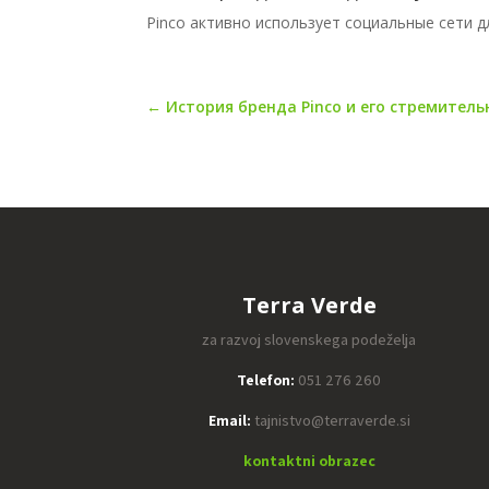
Pinco активно использует социальные сети 
←
История бренда Pinco и его стремитель
Terra Verde
za razvoj slovenskega podeželja
Telefon:
051 276 260
Email:
tajnistvo@terraverde.si
kontaktni obrazec