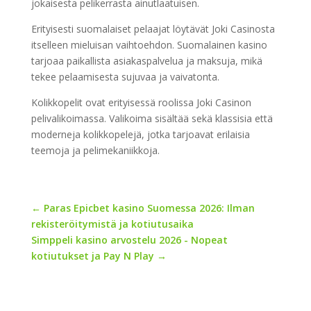
jokaisesta pelikerrasta ainutlaatuisen.
Erityisesti suomalaiset pelaajat löytävät Joki Casinosta
itselleen mieluisan vaihtoehdon. Suomalainen kasino
tarjoaa paikallista asiakaspalvelua ja maksuja, mikä
tekee pelaamisesta sujuvaa ja vaivatonta.
Kolikkopelit ovat erityisessä roolissa Joki Casinon
pelivalikoimassa. Valikoima sisältää sekä klassisia että
moderneja kolikkopelejä, jotka tarjoavat erilaisia
teemoja ja pelimekaniikkoja.
←
Paras Epicbet kasino Suomessa 2026: Ilman
rekisteröitymistä ja kotiutusaika
Simppeli kasino arvostelu 2026 - Nopeat
kotiutukset ja Pay N Play
→