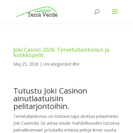
Joki Casino 2026: Tervetuliaisbonus ja
kolikkopelit
Maj 25, 2026
|
Uncategorized @sl
Tutustu Joki Casinon
ainutlaatuisiin
pelitarjontoihin.
Tervetuliaisbonus on loistava tapa aloittaa pelaaminen
Joki Casinolla. Se antaa sinulle mahdollisuuden tutustua
pelivalikoimaan ja kokeilla erilaisia pelejä ilman suurta