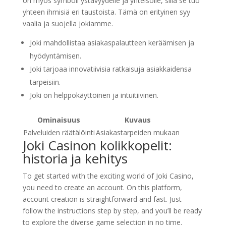
on myös symboli ystävyydelle ja yhteisölle, sillä se tuo
yhteen ihmisiä eri taustoista. Tämä on erityinen syy
vaalia ja suojella jokiamme.
Joki mahdollistaa asiakaspalautteen keräämisen ja
hyödyntämisen.
Joki tarjoaa innovatiivisia ratkaisuja asiakkaidensa
tarpeisiin.
Joki on helppokäyttöinen ja intuitiivinen.
Ominaisuus
Kuvaus
Palveluiden räätälöinti
Asiakastarpeiden mukaan
Joki Casinon kolikkopelit:
historia ja kehitys
To get started with the exciting world of Joki Casino,
you need to create an account. On this platform,
account creation is straightforward and fast. Just
follow the instructions step by step, and you’ll be ready
to explore the diverse game selection in no time.