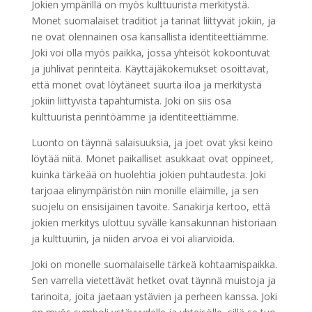
Jokien ympärillä on myös kulttuurista merkitystä.
Monet suomalaiset traditiot ja tarinat liittyvät jokiin, ja
ne ovat olennainen osa kansallista identiteettiämme.
Joki voi olla myös paikka, jossa yhteisöt kokoontuvat
ja juhlivat perinteitä. Käyttäjäkokemukset osoittavat,
että monet ovat löytäneet suurta iloa ja merkitystä
jokiin liittyvistä tapahtumista. Joki on siis osa
kulttuurista perintöämme ja identiteettiämme.
Luonto on täynnä salaisuuksia, ja joet ovat yksi keino
löytää niitä. Monet paikalliset asukkaat ovat oppineet,
kuinka tärkeää on huolehtia jokien puhtaudesta. Joki
tarjoaa elinympäristön niin monille eläimille, ja sen
suojelu on ensisijainen tavoite. Sanakirja kertoo, että
jokien merkitys ulottuu syvälle kansakunnan historiaan
ja kulttuuriin, ja niiden arvoa ei voi aliarvioida.
Joki on monelle suomalaiselle tärkeä kohtaamispaikka.
Sen varrella vietettävät hetket ovat täynnä muistoja ja
tarinoita, joita jaetaan ystävien ja perheen kanssa. Joki